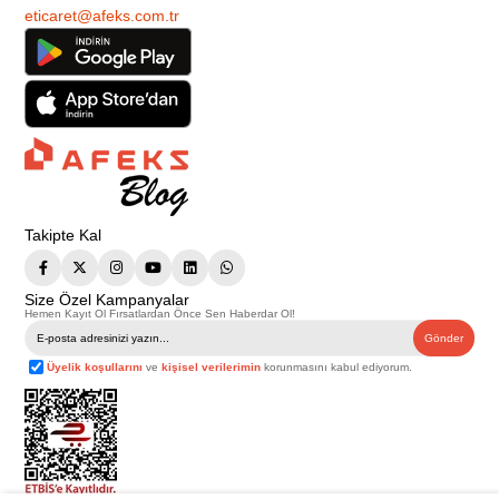
eticaret@afeks.com.tr
Takipte Kal
Size Özel Kampanyalar
Hemen Kayıt Ol Fırsatlardan Önce Sen Haberdar Ol!
Gönder
Üyelik koşullarını
ve
kişisel verilerimin
korunmasını kabul ediyorum.