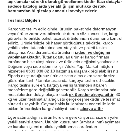
açıklamalar sürekli olarak güncellenmektedir. Bazı detaylar
sadece kataloglarda yer aldığı için mutlaka destek
hattımızdan bilgi talep etmenizi tavsiye ederiz.
Teslimat Bilgileri
Kargonuz teslim edildiğinde, ürünün paketinde deformasyon
veya ürüne zarar verebilecek bir durum söz konusu ise, kargo
görevlisi ile birlikte paketi açarak ürünlerinizin durumunu kontrol
ediniz. Ürünlerinizde bir hasar gördüğünüz takdirde, kargo
yetkilisinden tutanak tutmasını isteyiniz ve paketi teslim
almayınız. Aksi durumlarda ürünlerin
iadesi ve değişimi
yapılmamaktadır
. Tutanak tutulan ürünler kargo firması
tarafından bize ulaştırılacak ve ürünlerin değişimi yapılacaktır.
Değişim veya iade işleminiz için Afeks Yapı Market müşteri
hizmetleri
0533 030 82 13
hattımıza ulaşarak bilgi alabilirsiniz.
Sipariş oluşturduğunuz ürünler satın alma ekranlarında size
gösterilen tarih / tarihler arasında kargoya teslim edilecektir.
Kargo teslim süreleri, kargoya veriliş tarihinden itibaren
mesafelere göre değişiklik gösterebilir. Kargo teslimatlarında
mesafelerden dolayı oluşabilecek
ek ücretler alıcıya aittir
. 30
kg ve üzeri teslimatlar araç üstü gerçekleşmektedir ve teslimat
süreleri uzayabilir. Cayma hakkı kullanılması nedeni ile iade
edilen ürüne ilişkin kargo/nakliyat bedeli
alıcıya aittir
.
Eğer satın aldığınız ürün kurulum gerektiriyorsa, size en yakın
yetkili servisi arayın. Ürünün kutusunun (ambalajının) açılması
ve kurulum işlemi mutlaka yetkili servis tarafından