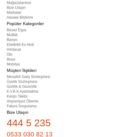
Mağazalarımız
Bize Ulaşın
Markalar
Havale Bildirimi
Popüler Kategoriler
Beyaz Eşya
Mutfak
Banyo
Elektrikli Ev Aleti
Hırdavat
Oto
Boya
Mobilya
Müşteri İlişkileri
Mesafeli Satış Sözleşmesi
Üyelik Sözleşmesi
Gizlilik & Güvenlik
K.V.K.K Aydınlatma
Kargo Takibi
Alışverişsiz Ödeme
Fatura Sorgulama
Bize Ulaşın
444 5 235
0533 030 82 13