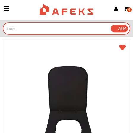
0
Üye Girişi
Üye Ol
Google İle Bağlan