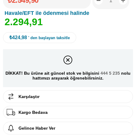
₺2.549,90
Havale/EFT ile ödenmesi halinde
2
.
2
9
4
,
9
1
₺424,98
' den başlayan taksitle
DİKKAT! Bu ürüne ait güncel stok ve bilgisini
444 5 235
nolu
hattımızı arayarak öğrenebilirsiniz.
Karşılaştır
Kargo Bedava
Gelince Haber Ver