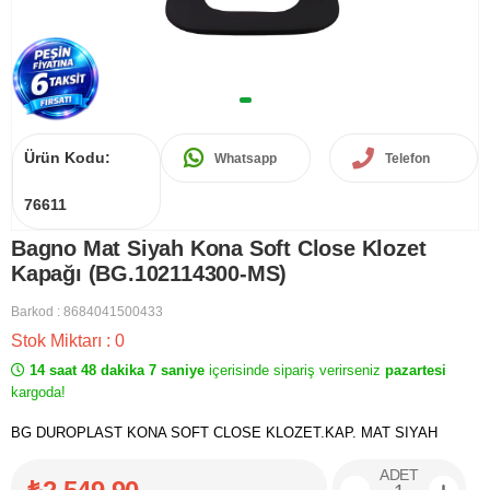
Ürün Kodu:
Whatsapp
Telefon
76611
Bagno Mat Siyah Kona Soft Close Klozet
Kapağı (BG.102114300-MS)
Barkod
:
8684041500433
Stok Miktarı
:
0
14 saat 48 dakika 7 saniye
içerisinde sipariş verirseniz
pazartesi
kargoda!
BG DUROPLAST KONA SOFT CLOSE KLOZET.KAP. MAT SIYAH
ADET