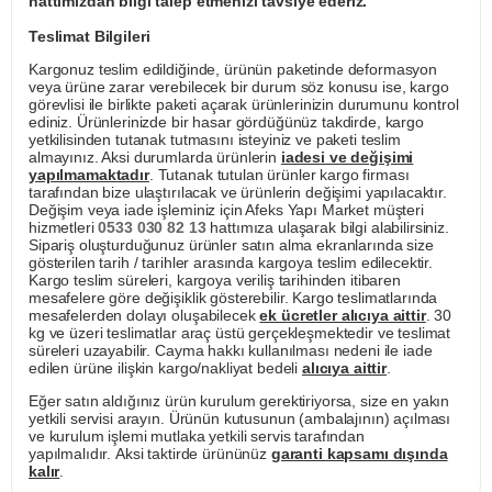
hattımızdan bilgi talep etmenizi tavsiye ederiz.
Teslimat Bilgileri
Kargonuz teslim edildiğinde, ürünün paketinde deformasyon
veya ürüne zarar verebilecek bir durum söz konusu ise, kargo
görevlisi ile birlikte paketi açarak ürünlerinizin durumunu kontrol
ediniz. Ürünlerinizde bir hasar gördüğünüz takdirde, kargo
yetkilisinden tutanak tutmasını isteyiniz ve paketi teslim
almayınız. Aksi durumlarda ürünlerin
iadesi ve değişimi
yapılmamaktadır
. Tutanak tutulan ürünler kargo firması
tarafından bize ulaştırılacak ve ürünlerin değişimi yapılacaktır.
Değişim veya iade işleminiz için Afeks Yapı Market müşteri
hizmetleri
0533 030 82 13
hattımıza ulaşarak bilgi alabilirsiniz.
Sipariş oluşturduğunuz ürünler satın alma ekranlarında size
gösterilen tarih / tarihler arasında kargoya teslim edilecektir.
Kargo teslim süreleri, kargoya veriliş tarihinden itibaren
mesafelere göre değişiklik gösterebilir. Kargo teslimatlarında
mesafelerden dolayı oluşabilecek
ek ücretler alıcıya aittir
. 30
kg ve üzeri teslimatlar araç üstü gerçekleşmektedir ve teslimat
süreleri uzayabilir. Cayma hakkı kullanılması nedeni ile iade
edilen ürüne ilişkin kargo/nakliyat bedeli
alıcıya aittir
.
Eğer satın aldığınız ürün kurulum gerektiriyorsa, size en yakın
yetkili servisi arayın. Ürünün kutusunun (ambalajının) açılması
ve kurulum işlemi mutlaka yetkili servis tarafından
yapılmalıdır. Aksi taktirde ürününüz
garanti kapsamı dışında
kalır
.