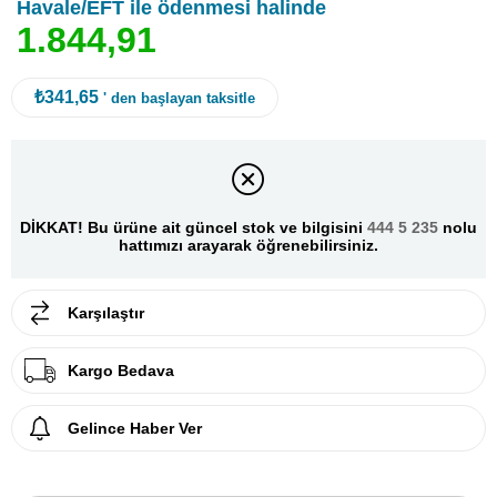
Havale/EFT ile ödenmesi halinde
1
.
8
4
4
,
9
1
₺341,65
' den başlayan taksitle
DİKKAT! Bu ürüne ait güncel stok ve bilgisini
444 5 235
nolu
hattımızı arayarak öğrenebilirsiniz.
Karşılaştır
Kargo Bedava
Gelince Haber Ver