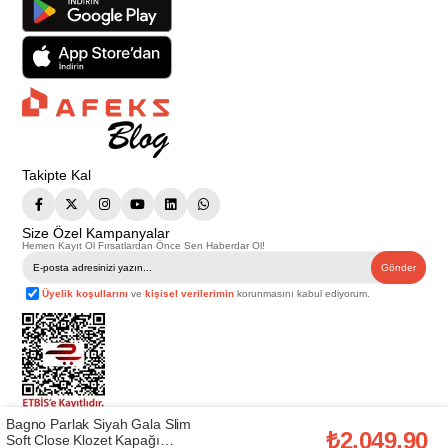
Takipte Kal
Size Özel Kampanyalar
Hemen Kayıt Ol Fırsatlardan Önce Sen Haberdar Ol!
Gönder
Üyelik koşullarını
ve
kişisel verilerimin
korunmasını kabul ediyorum.
Bagno Parlak Siyah Gala Slim
Telif Hakkı © 2026
Afeks Yapı Market
. Tüm hakları saklıdır.
₺2.049,90
Soft Close Klozet Kapağı
Bu web sitesindeki tüm ürünler ticari amaçlıdır. Web sitemizde yer alan