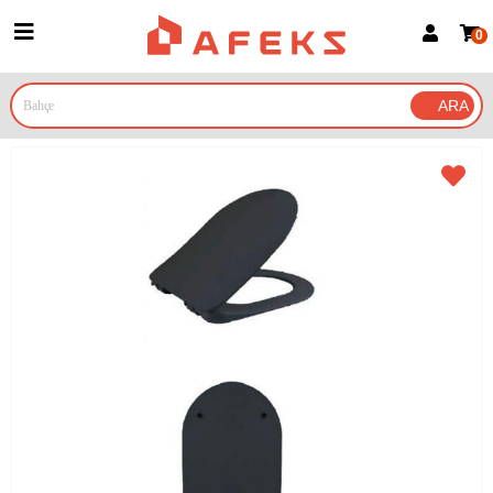
0
Üye Girişi
Üye Ol
Google İle Bağlan