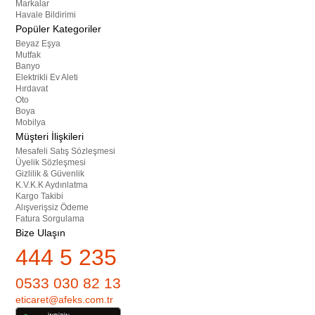
Markalar
Havale Bildirimi
Popüler Kategoriler
Beyaz Eşya
Mutfak
Banyo
Elektrikli Ev Aleti
Hırdavat
Oto
Boya
Mobilya
Müşteri İlişkileri
Mesafeli Satış Sözleşmesi
Üyelik Sözleşmesi
Gizlilik & Güvenlik
K.V.K.K Aydınlatma
Kargo Takibi
Alışverişsiz Ödeme
Fatura Sorgulama
Bize Ulaşın
444 5 235
0533 030 82 13
eticaret@afeks.com.tr