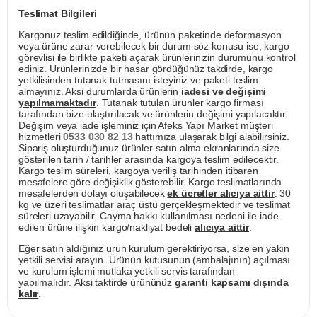
Teslimat Bilgileri
Kargonuz teslim edildiğinde, ürünün paketinde deformasyon
veya ürüne zarar verebilecek bir durum söz konusu ise, kargo
görevlisi ile birlikte paketi açarak ürünlerinizin durumunu kontrol
ediniz. Ürünlerinizde bir hasar gördüğünüz takdirde, kargo
yetkilisinden tutanak tutmasını isteyiniz ve paketi teslim
almayınız. Aksi durumlarda ürünlerin
iadesi ve değişimi
yapılmamaktadır
. Tutanak tutulan ürünler kargo firması
tarafından bize ulaştırılacak ve ürünlerin değişimi yapılacaktır.
Değişim veya iade işleminiz için Afeks Yapı Market müşteri
hizmetleri
0533 030 82 13
hattımıza ulaşarak bilgi alabilirsiniz.
Sipariş oluşturduğunuz ürünler satın alma ekranlarında size
gösterilen tarih / tarihler arasında kargoya teslim edilecektir.
Kargo teslim süreleri, kargoya veriliş tarihinden itibaren
mesafelere göre değişiklik gösterebilir. Kargo teslimatlarında
mesafelerden dolayı oluşabilecek
ek ücretler alıcıya aittir
. 30
kg ve üzeri teslimatlar araç üstü gerçekleşmektedir ve teslimat
süreleri uzayabilir. Cayma hakkı kullanılması nedeni ile iade
edilen ürüne ilişkin kargo/nakliyat bedeli
alıcıya aittir
.
Eğer satın aldığınız ürün kurulum gerektiriyorsa, size en yakın
yetkili servisi arayın. Ürünün kutusunun (ambalajının) açılması
ve kurulum işlemi mutlaka yetkili servis tarafından
yapılmalıdır. Aksi taktirde ürününüz
garanti kapsamı dışında
kalır
.