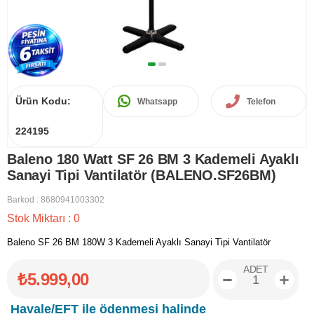
Ürün Kodu:
Whatsapp
Telefon
224195
Baleno 180 Watt SF 26 BM 3 Kademeli Ayaklı
Sanayi Tipi Vantilatör (BALENO.SF26BM)
Barkod
:
8680941003302
Stok Miktarı
:
0
Baleno SF 26 BM 180W 3 Kademeli Ayaklı Sanayi Tipi Vantilatör
ADET
₺5.999,00
Havale/EFT ile ödenmesi halinde