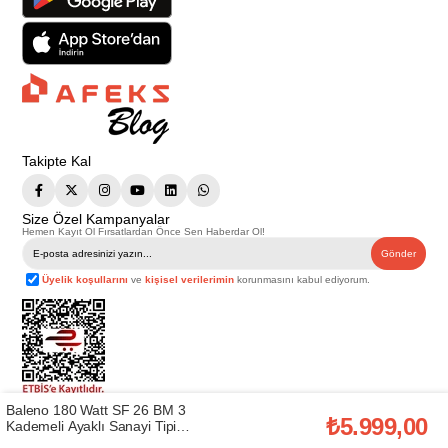
Takipte Kal
Size Özel Kampanyalar
Hemen Kayıt Ol Fırsatlardan Önce Sen Haberdar Ol!
Gönder
Üyelik koşullarını
ve
kişisel verilerimin
korunmasını kabul ediyorum.
Baleno 180 Watt SF 26 BM 3
Telif Hakkı © 2026
Afeks Yapı Market
. Tüm hakları saklıdır.
₺5.999,00
Kademeli Ayaklı Sanayi Tipi
Bu web sitesindeki tüm ürünler ticari amaçlıdır. Web sitemizde yer alan
Vantilatör (BALENO.SF26BM)
görsel ve yazılı içerikler firmamıza ait olup, firmamızın yazılı izni alınmadan