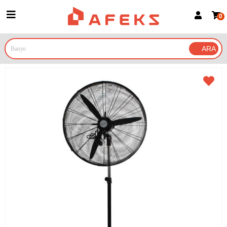
0
Üye Girişi
Üye Ol
Google İle Bağlan