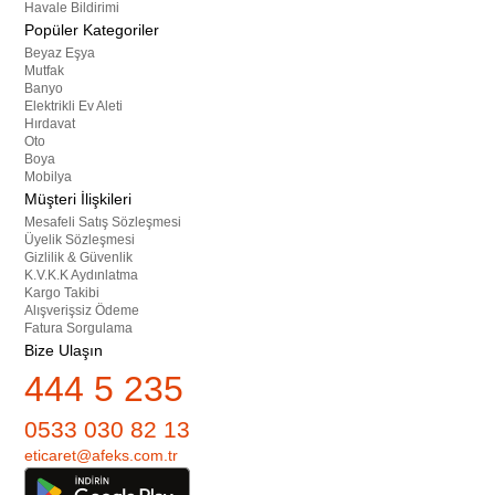
Havale Bildirimi
Popüler Kategoriler
Beyaz Eşya
Mutfak
Banyo
Elektrikli Ev Aleti
Hırdavat
Oto
Boya
Mobilya
Müşteri İlişkileri
Mesafeli Satış Sözleşmesi
Üyelik Sözleşmesi
Gizlilik & Güvenlik
K.V.K.K Aydınlatma
Kargo Takibi
Alışverişsiz Ödeme
Fatura Sorgulama
Bize Ulaşın
444 5 235
0533 030 82 13
eticaret@afeks.com.tr