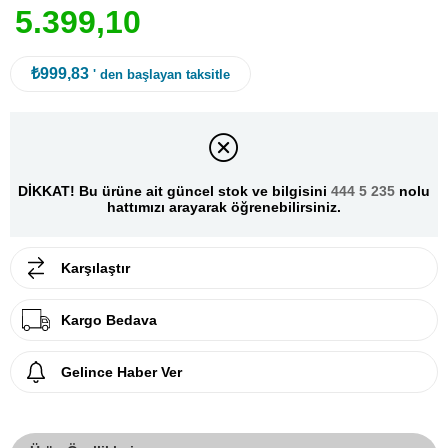
5
.
3
9
9
,
1
0
₺999,83
' den başlayan taksitle
DİKKAT! Bu ürüne ait güncel stok ve bilgisini
444 5 235
nolu
hattımızı arayarak öğrenebilirsiniz.
Karşılaştır
Kargo Bedava
Gelince Haber Ver