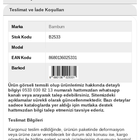
Teslimat ve İade Koşulları
Marka
Bambum
Stok Kodu
B2533
Model
EAN Kodu
8680136025331
Barkod
Ürün görseli temsili olup ürünlerimiz hakkında detaylı
bilgiyi
0533 030 82 13
numaralı hattımızdan whatsapp
kanalı veya arayarak talep edebilirsiniz. Sitemizdeki
açıklamalar sürekli olarak güncellenmektedir. Bazı detaylar
sadece kataloglarda yer aldığı için mutlaka destek
hattımızdan bilgi talep etmenizi tavsiye ederiz.
Teslimat Bilgileri
Kargonuz teslim edildiğinde, ürünün paketinde deformasyon
veya ürüne zarar verebilecek bir durum söz konusu ise, kargo
görevlisi ile birlikte paketi açarak ürünlerinizin durumunu kontrol