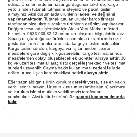
ediniz. Ürünlerinizde bir hasar gördüğünüz takdirde, kargo
yetkilisinden tutanak tutmasını isteyiniz ve paketi teslim
almayınız. Aksi durumlarda ürünlerin
iadesi ve değişimi
yapılmamaktadır
. Tutanak tutulan ürünler kargo firması
tarafından bize ulaştırılacak ve ürünlerin değişimi yapılacaktır.
Değişim veya iade işleminiz için Afeks Yapı Market müşteri
hizmetleri
0533 030 82 13
hattımıza ulaşarak bilgi alabilirsiniz.
Sipariş oluşturduğunuz ürünler satın alma ekranlarında size
gösterilen tarih / tarihler arasında kargoya teslim edilecektir.
Kargo teslim süreleri, kargoya veriliş tarihinden itibaren
mesafelere göre değişiklik gösterebilir. Kargo teslimatlarında
mesafelerden dolayı oluşabilecek
ek ücretler alıcıya aittir
. 30
kg ve üzeri teslimatlar araç üstü gerçekleşmektedir ve teslimat
süreleri uzayabilir. Cayma hakkı kullanılması nedeni ile iade
edilen ürüne ilişkin kargo/nakliyat bedeli
alıcıya aittir
.
Eğer satın aldığınız ürün kurulum gerektiriyorsa, size en yakın
yetkili servisi arayın. Ürünün kutusunun (ambalajının) açılması
ve kurulum işlemi mutlaka yetkili servis tarafından
yapılmalıdır. Aksi taktirde ürününüz
garanti kapsamı dışında
kalır
.