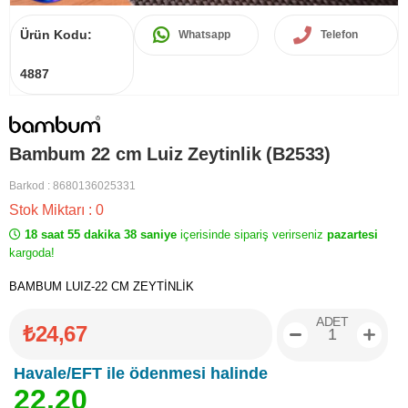
Ürün Kodu:
Whatsapp
Telefon
4887
Bambum 22 cm Luiz Zeytinlik (B2533)
Barkod
:
8680136025331
Stok Miktarı
:
0
18 saat 55 dakika 38 saniye
içerisinde sipariş verirseniz
pazartesi
kargoda!
BAMBUM LUIZ-22 CM ZEYTİNLİK
ADET
₺24,67
Havale/EFT ile ödenmesi halinde
2
2
,
2
0