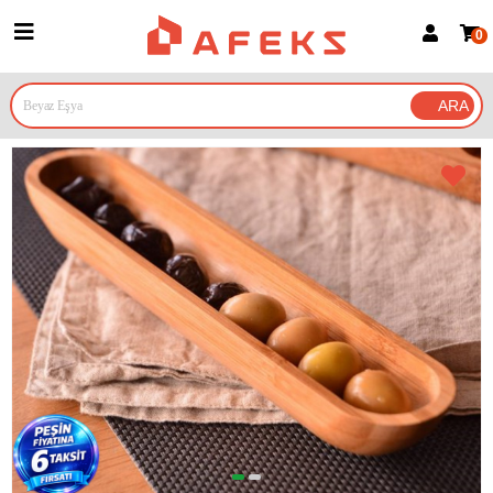
0
Üye Girişi
Üye Ol
Google İle Bağlan