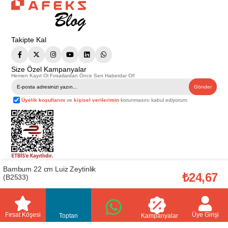
Takipte Kal
Size Özel Kampanyalar
Hemen Kayıt Ol Fırsatlardan Önce Sen Haberdar Ol!
Gönder
Üyelik koşullarını
ve
kişisel verilerimin
korunmasını kabul ediyorum.
Bambum 22 cm Luiz Zeytinlik
Telif Hakkı © 2026
Afeks Yapı Market
. Tüm hakları saklıdır.
₺24,67
Bu web sitesindeki tüm ürünler ticari amaçlıdır. Web sitemizde yer alan
(B2533)
görsel ve yazılı içerikler firmamıza ait olup, firmamızın yazılı izni alınmadan
hiçbir yazılı/görsel içerik, logo, kopyalanamaz, kaynak gösterilemez ve
başka yerlerde kullanılamaz. İçeriklerin izin alınmadan kopyalanması ve
kullanılması 5846 sayılı Fikir ve Sanat Eserleri Yasasına göre suçtur.
Fırsat Köşesi
Üye Girişi
Toptan
Kampanyalar
//
//