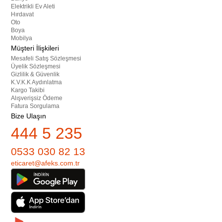
Elektrikli Ev Aleti
Hırdavat
Oto
Boya
Mobilya
Müşteri İlişkileri
Mesafeli Satış Sözleşmesi
Üyelik Sözleşmesi
Gizlilik & Güvenlik
K.V.K.K Aydınlatma
Kargo Takibi
Alışverişsiz Ödeme
Fatura Sorgulama
Bize Ulaşın
444 5 235
0533 030 82 13
eticaret@afeks.com.tr