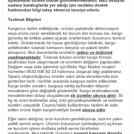
açıklamalar sürekli olarak güncellenmektedir. Bazı detaylar
sadece kataloglarda yer aldığı için mutlaka destek
hattımızdan bilgi talep etmenizi tavsiye ederiz.
Teslimat Bilgileri
Kargonuz teslim edildiğinde, ürünün paketinde deformasyon
veya ürüne zarar verebilecek bir durum söz konusu ise, kargo
görevlisi ile birlikte paketi açarak ürünlerinizin durumunu kontrol
ediniz. Ürünlerinizde bir hasar gördüğünüz takdirde, kargo
yetkilisinden tutanak tutmasını isteyiniz ve paketi teslim
almayınız. Aksi durumlarda ürünlerin
iadesi ve değişimi
yapılmamaktadır
. Tutanak tutulan ürünler kargo firması
tarafından bize ulaştırılacak ve ürünlerin değişimi yapılacaktır.
Değişim veya iade işleminiz için Afeks Yapı Market müşteri
hizmetleri
0533 030 82 13
hattımıza ulaşarak bilgi alabilirsiniz.
Sipariş oluşturduğunuz ürünler satın alma ekranlarında size
gösterilen tarih / tarihler arasında kargoya teslim edilecektir.
Kargo teslim süreleri, kargoya veriliş tarihinden itibaren
mesafelere göre değişiklik gösterebilir. Kargo teslimatlarında
mesafelerden dolayı oluşabilecek
ek ücretler alıcıya aittir
. 30
kg ve üzeri teslimatlar araç üstü gerçekleşmektedir ve teslimat
süreleri uzayabilir. Cayma hakkı kullanılması nedeni ile iade
edilen ürüne ilişkin kargo/nakliyat bedeli
alıcıya aittir
.
Eğer satın aldığınız ürün kurulum gerektiriyorsa, size en yakın
yetkili servisi arayın. Ürünün kutusunun (ambalajının) açılması
ve kurulum işlemi mutlaka yetkili servis tarafından
yapılmalıdır. Aksi taktirde ürününüz
garanti kapsamı dışında