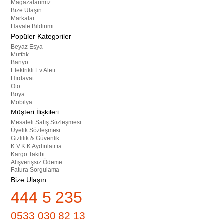
Mağazalarımız
Bize Ulaşın
Markalar
Havale Bildirimi
Popüler Kategoriler
Beyaz Eşya
Mutfak
Banyo
Elektrikli Ev Aleti
Hırdavat
Oto
Boya
Mobilya
Müşteri İlişkileri
Mesafeli Satış Sözleşmesi
Üyelik Sözleşmesi
Gizlilik & Güvenlik
K.V.K.K Aydınlatma
Kargo Takibi
Alışverişsiz Ödeme
Fatura Sorgulama
Bize Ulaşın
444 5 235
0533 030 82 13