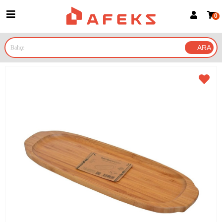
0
Üye Girişi
Üye Ol
Google İle Bağlan