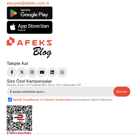
eticaret@afeks.com.tr
Takipte Kal
Size Özel Kampanyalar
Hemen Kayıt Ol Fırsatlardan Önce Sen Haberdar Ol!
Gönder
Üyelik koşullarını
ve
kişisel verilerimin
korunmasını kabul ediyorum.