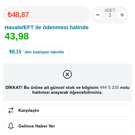
ADET
₺48,87
Havale/EFT ile ödenmesi halinde
4
3
,
9
8
₺8,15
' den başlayan taksitle
DİKKAT! Bu ürüne ait güncel stok ve bilgisini
444 5 235
nolu
hattımızı arayarak öğrenebilirsiniz.
Karşılaştır
Gelince Haber Ver