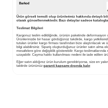
Barkod
Ürün görseli temsili olup ürünlerimiz hakkında detaylı bil
olarak güncellenmektedir. Bazı detaylar sadece kataloglar
Teslimat Bilgileri
Kargonuz teslim edildiğinde, ürünün paketinde deformasyon vey
Ürünlerinizde bir hasar gördüğünüz takdirde, kargo yetkilisind
tutulan ürünler kargo firması tarafından bize ulaştırılacak ve 
bilgi alabilirsiniz. Sipariş oluşturduğunuz ürünler satın alma ek
mesafelere göre değişiklik gösterebilir. Kargo teslimatlarınd
uzayabilir. Cayma hakkı kullanılması nedeni ile iade edilen ürü
Eğer satın aldığınız ürün kurulum gerektiriyorsa, size en yakın
taktirde ürününüz
garanti kapsamı dışında kalır
.