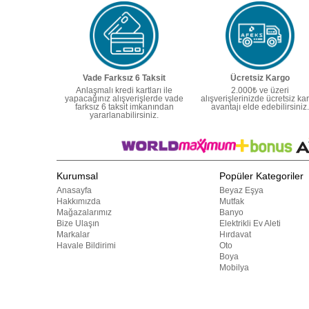
Vade Farksız 6 Taksit
Ücretsiz Kargo
Anlaşmalı kredi kartları ile
2.000₺ ve üzeri
yapacağınız alışverişlerde vade
alışverişlerinizde ücretsiz ka
farksız 6 taksit imkanından
avantajı elde edebilirsiniz.
yararlanabilirsiniz.
Kurumsal
Popüler Kategoriler
Anasayfa
Beyaz Eşya
Hakkımızda
Mutfak
Mağazalarımız
Banyo
Bize Ulaşın
Elektrikli Ev Aleti
Markalar
Hırdavat
Havale Bildirimi
Oto
Boya
Mobilya