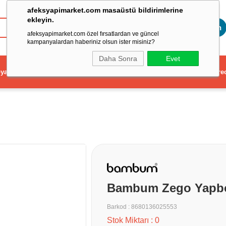
afeksyapimarket.com masaüstü bildirimlerine
ekleyin.
Toptan
afeksyapimarket.com özel fırsatlardan ve güncel
kampanyalardan haberiniz olsun ister misiniz?
Daha Sonra
Evet
ya
Elektrikli El Aleti
Aydınlatma ve Elektrik
Dekorasyon ve Ev Gere
Bambum Zego Yapbo
Barkod
:
8680136025553
Stok Miktarı
:
0