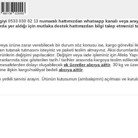
giyi
0533 030 82 13
numaralı hattımızdan whatsapp kanalı veya arayar
da yer aldığı için mutlaka destek hattımızdan bilgi talep etmenizi t
a ürüne zarar verebilecek bir durum söz konusu ise, kargo görevlisi ile b
en tutanak tutmasını isteyiniz ve paketi teslim almayınız. Aksi durumlard
ürünlerin değişimi yapılacaktır. Değişim veya iade işleminiz için Afeks Ya
ranlarında size gösterilen tarih / tarihler arasında kargoya teslim edilecekt
a mesafelerden dolayı oluşabilecek
ek ücretler alıcıya aittir
. 30 kg ve üzer
ne ilişkin kargo/nakliyat bedeli
alıcıya aittir
.
 yetkili servisi arayın. Ürünün kutusunun (ambalajının) açılması ve kurulu