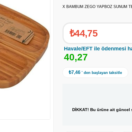
X BAMBUM ZEGO YAPBOZ SUNUM TE
₺44,75
Havale/EFT ile ödenmesi h
4
0
,
2
7
₺7,46
' den başlayan taksitle
DİKKAT! Bu ürüne ait güncel s