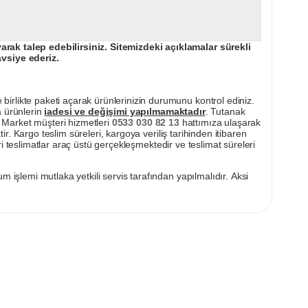
ak talep edebilirsiniz. Sitemizdeki açıklamalar sürekli
avsiye ederiz.
irlikte paketi açarak ürünlerinizin durumunu kontrol ediniz.
a ürünlerin
iadesi ve değişimi yapılmamaktadır
. Tutanak
pı Market müşteri hizmetleri
0533 030 82 13
hattımıza ulaşarak
ir. Kargo teslim süreleri, kargoya veriliş tarihinden itibaren
i teslimatlar araç üstü gerçekleşmektedir ve teslimat süreleri
m işlemi mutlaka yetkili servis tarafından yapılmalıdır. Aksi