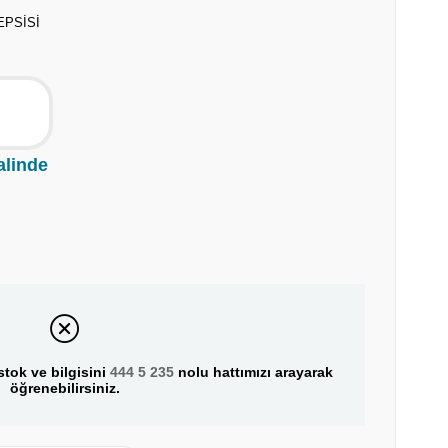
PSİSİ
alinde
tok ve bilgisini
444 5 235
nolu hattımızı arayarak
öğrenebilirsiniz.