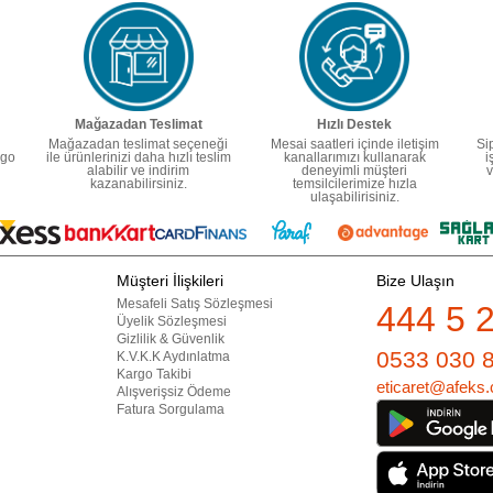
Mağazadan Teslimat
Hızlı Destek
Mağazadan teslimat seçeneği
Mesai saatleri içinde iletişim
Si
rgo
ile ürünlerinizi daha hızlı teslim
kanallarımızı kullanarak
i
alabilir ve indirim
deneyimli müşteri
v
kazanabilirsiniz.
temsilcilerimize hızla
ulaşabilirisiniz.
Müşteri İlişkileri
Bize Ulaşın
Mesafeli Satış Sözleşmesi
444 5 
Üyelik Sözleşmesi
Gizlilik & Güvenlik
0533 030 
K.V.K.K Aydınlatma
Kargo Takibi
eticaret@afeks.
Alışverişsiz Ödeme
Fatura Sorgulama