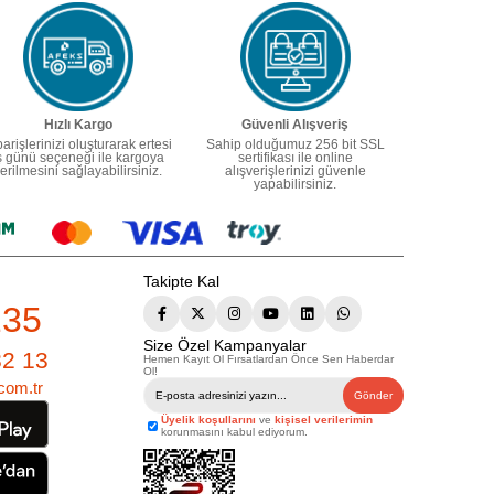
Hızlı Kargo
Güvenli Alışveriş
parişlerinizi oluşturarak ertesi
Sahip olduğumuz 256 bit SSL
ş günü seçeneği ile kargoya
sertifikası ile online
erilmesini sağlayabilirsiniz.
alışverişlerinizi güvenle
yapabilirsiniz.
Takipte Kal
235
Size Özel Kampanyalar
82 13
Hemen Kayıt Ol Fırsatlardan Önce Sen Haberdar
Ol!
com.tr
Gönder
Üyelik koşullarını
ve
kişisel verilerimin
korunmasını kabul ediyorum.