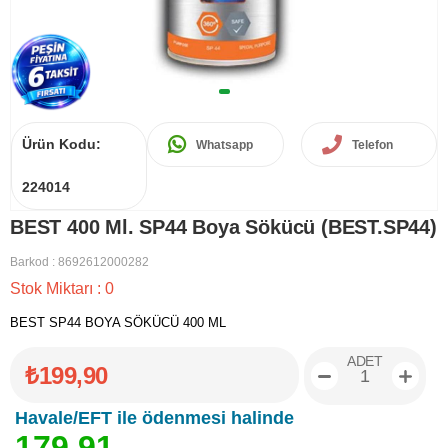
Ürün Kodu:
Whatsapp
Telefon
224014
BEST 400 Ml. SP44 Boya Sökücü (BEST.SP44)
Barkod
:
8692612000282
Stok Miktarı
:
0
BEST SP44 BOYA SÖKÜCÜ 400 ML
ADET
₺199,90
Havale/EFT ile ödenmesi halinde
1
7
9
,
9
1