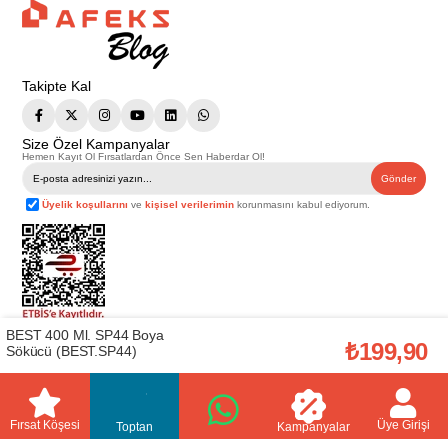
Takipte Kal
Size Özel Kampanyalar
Hemen Kayıt Ol Fırsatlardan Önce Sen Haberdar Ol!
Gönder
Üyelik koşullarını
ve
kişisel verilerimin
korunmasını kabul ediyorum.
BEST 400 Ml. SP44 Boya
Telif Hakkı © 2026
Afeks Yapı Market
. Tüm hakları saklıdır.
₺199,90
Sökücü (BEST.SP44)
Bu web sitesindeki tüm ürünler ticari amaçlıdır. Web sitemizde yer alan
görsel ve yazılı içerikler firmamıza ait olup, firmamızın yazılı izni alınmadan
hiçbir yazılı/görsel içerik, logo, kopyalanamaz, kaynak gösterilemez ve
başka yerlerde kullanılamaz. İçeriklerin izin alınmadan kopyalanması ve
kullanılması 5846 sayılı Fikir ve Sanat Eserleri Yasasına göre suçtur.
Fırsat Köşesi
Üye Girişi
Toptan
Kampanyalar