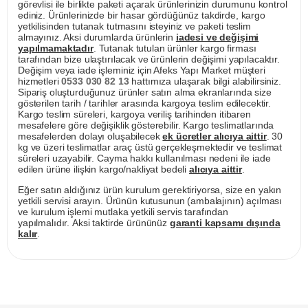
görevlisi ile birlikte paketi açarak ürünlerinizin durumunu kontrol
ediniz. Ürünlerinizde bir hasar gördüğünüz takdirde, kargo
yetkilisinden tutanak tutmasını isteyiniz ve paketi teslim
almayınız. Aksi durumlarda ürünlerin
iadesi ve değişimi
yapılmamaktadır
. Tutanak tutulan ürünler kargo firması
tarafından bize ulaştırılacak ve ürünlerin değişimi yapılacaktır.
Değişim veya iade işleminiz için Afeks Yapı Market müşteri
hizmetleri
0533 030 82 13
hattımıza ulaşarak bilgi alabilirsiniz.
Sipariş oluşturduğunuz ürünler satın alma ekranlarında size
gösterilen tarih / tarihler arasında kargoya teslim edilecektir.
Kargo teslim süreleri, kargoya veriliş tarihinden itibaren
mesafelere göre değişiklik gösterebilir. Kargo teslimatlarında
mesafelerden dolayı oluşabilecek
ek ücretler alıcıya aittir
. 30
kg ve üzeri teslimatlar araç üstü gerçekleşmektedir ve teslimat
süreleri uzayabilir. Cayma hakkı kullanılması nedeni ile iade
edilen ürüne ilişkin kargo/nakliyat bedeli
alıcıya aittir
.
Eğer satın aldığınız ürün kurulum gerektiriyorsa, size en yakın
yetkili servisi arayın. Ürünün kutusunun (ambalajının) açılması
ve kurulum işlemi mutlaka yetkili servis tarafından
yapılmalıdır. Aksi taktirde ürününüz
garanti kapsamı dışında
kalır
.