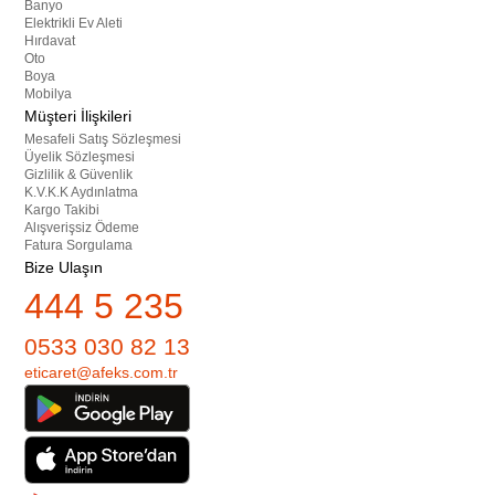
Banyo
Elektrikli Ev Aleti
Hırdavat
Oto
Boya
Mobilya
Müşteri İlişkileri
Mesafeli Satış Sözleşmesi
Üyelik Sözleşmesi
Gizlilik & Güvenlik
K.V.K.K Aydınlatma
Kargo Takibi
Alışverişsiz Ödeme
Fatura Sorgulama
Bize Ulaşın
444 5 235
0533 030 82 13
eticaret@afeks.com.tr