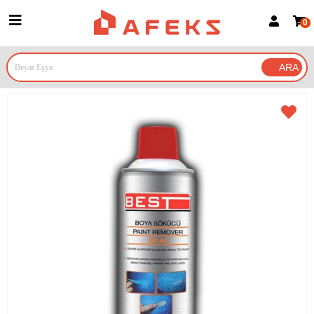
0
Üye Girişi
Üye Ol
Google İle Bağlan