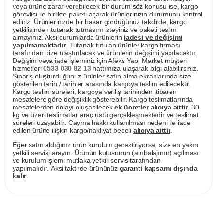
veya ürüne zarar verebilecek bir durum söz konusu ise, kargo
görevlisi ile birlikte paketi açarak ürünlerinizin durumunu kontrol
ediniz. Ürünlerinizde bir hasar gördüğünüz takdirde, kargo
yetkilisinden tutanak tutmasını isteyiniz ve paketi teslim
almayınız. Aksi durumlarda ürünlerin
iadesi ve değişimi
yapılmamaktadır
. Tutanak tutulan ürünler kargo firması
tarafından bize ulaştırılacak ve ürünlerin değişimi yapılacaktır.
Değişim veya iade işleminiz için Afeks Yapı Market müşteri
hizmetleri
0533 030 82 13
hattımıza ulaşarak bilgi alabilirsiniz.
Sipariş oluşturduğunuz ürünler satın alma ekranlarında size
gösterilen tarih / tarihler arasında kargoya teslim edilecektir.
Kargo teslim süreleri, kargoya veriliş tarihinden itibaren
mesafelere göre değişiklik gösterebilir. Kargo teslimatlarında
mesafelerden dolayı oluşabilecek
ek ücretler alıcıya aittir
. 30
kg ve üzeri teslimatlar araç üstü gerçekleşmektedir ve teslimat
süreleri uzayabilir. Cayma hakkı kullanılması nedeni ile iade
edilen ürüne ilişkin kargo/nakliyat bedeli
alıcıya aittir
.
Eğer satın aldığınız ürün kurulum gerektiriyorsa, size en yakın
yetkili servisi arayın. Ürünün kutusunun (ambalajının) açılması
ve kurulum işlemi mutlaka yetkili servis tarafından
yapılmalıdır. Aksi taktirde ürününüz
garanti kapsamı dışında
kalır
.