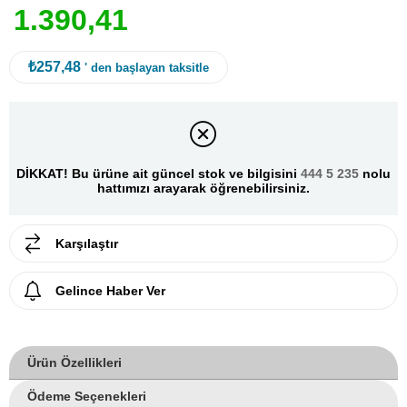
1
.
3
9
0
,
4
1
₺257,48
' den başlayan taksitle
DİKKAT! Bu ürüne ait güncel stok ve bilgisini
444 5 235
nolu
hattımızı arayarak öğrenebilirsiniz.
Karşılaştır
Gelince Haber Ver
Ürün Özellikleri
Ödeme Seçenekleri