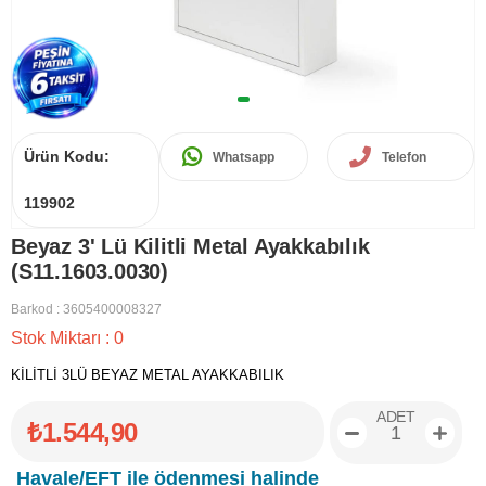
Ürün Kodu:
Whatsapp
Telefon
119902
Beyaz 3' Lü Kilitli Metal Ayakkabılık
(S11.1603.0030)
Barkod
:
3605400008327
Stok Miktarı
:
0
KİLİTLİ 3LÜ BEYAZ METAL AYAKKABILIK
ADET
₺1.544,90
Havale/EFT ile ödenmesi halinde