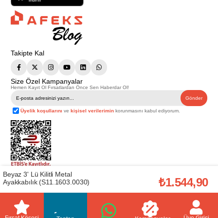
Takipte Kal
Size Özel Kampanyalar
Hemen Kayıt Ol Fırsatlardan Önce Sen Haberdar Ol!
Gönder
Üyelik koşullarını
ve
kişisel verilerimin
korunmasını kabul ediyorum.
Beyaz 3' Lü Kilitli Metal
Telif Hakkı © 2026
Afeks Yapı Market
. Tüm hakları saklıdır.
₺1.544,90
Ayakkabılık (S11.1603.0030)
Bu web sitesindeki tüm ürünler ticari amaçlıdır. Web sitemizde yer alan
görsel ve yazılı içerikler firmamıza ait olup, firmamızın yazılı izni alınmadan
hiçbir yazılı/görsel içerik, logo, kopyalanamaz, kaynak gösterilemez ve
başka yerlerde kullanılamaz. İçeriklerin izin alınmadan kopyalanması ve
kullanılması 5846 sayılı Fikir ve Sanat Eserleri Yasasına göre suçtur.