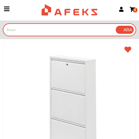
0
Üye Girişi
Üye Ol
Google İle Bağlan