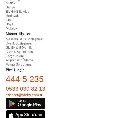
Mutfak
Banyo
Elektrikli Ev Aleti
Hırdavat
Oto
Boya
Mobilya
Müşteri İlişkileri
Mesafeli Satış Sözleşmesi
Üyelik Sözleşmesi
Gizlilik & Güvenlik
K.V.K.K Aydınlatma
Kargo Takibi
Alışverişsiz Ödeme
Fatura Sorgulama
Bize Ulaşın
444 5 235
0533 030 82 13
eticaret@afeks.com.tr