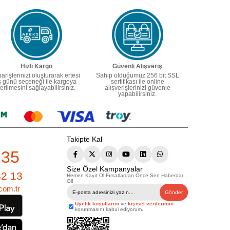
Hızlı Kargo
Güvenli Alışveriş
parişlerinizi oluşturarak ertesi
Sahip olduğumuz 256 bit SSL
ş günü seçeneği ile kargoya
sertifikası ile online
erilmesini sağlayabilirsiniz.
alışverişlerinizi güvenle
yapabilirsiniz.
Takipte Kal
235
Size Özel Kampanyalar
82 13
Hemen Kayıt Ol Fırsatlardan Önce Sen Haberdar
Ol!
com.tr
Gönder
Üyelik koşullarını
ve
kişisel verilerimin
korunmasını kabul ediyorum.