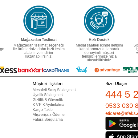
Mağazadan Teslimat
Hızlı Destek
Mağazadan teslimat seçeneği
Mesai saatleri içinde iletişim
Si
rgo
ile ürünlerinizi daha hızlı teslim
kanallarımızı kullanarak
i
alabilir ve indirim
deneyimli müşteri
v
kazanabilirsiniz.
temsilcilerimize hızla
ulaşabilirisiniz.
Müşteri İlişkileri
Bize Ulaşın
Mesafeli Satış Sözleşmesi
444 5 
Üyelik Sözleşmesi
Gizlilik & Güvenlik
0533 030 
K.V.K.K Aydınlatma
Kargo Takibi
eticaret@afeks.
Alışverişsiz Ödeme
Fatura Sorgulama