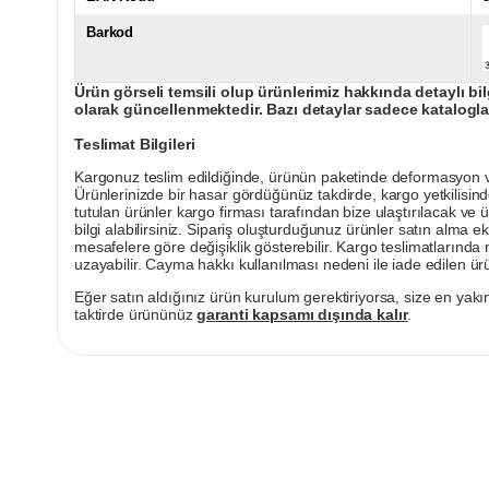
Barkod
Ürün görseli temsili olup ürünlerimiz hakkında detaylı bil
olarak güncellenmektedir. Bazı detaylar sadece kataloglar
Teslimat Bilgileri
Kargonuz teslim edildiğinde, ürünün paketinde deformasyon vey
Ürünlerinizde bir hasar gördüğünüz takdirde, kargo yetkilisind
tutulan ürünler kargo firması tarafından bize ulaştırılacak ve 
bilgi alabilirsiniz. Sipariş oluşturduğunuz ürünler satın alma ek
mesafelere göre değişiklik gösterebilir. Kargo teslimatlarınd
uzayabilir. Cayma hakkı kullanılması nedeni ile iade edilen ürü
Eğer satın aldığınız ürün kurulum gerektiriyorsa, size en yakın
taktirde ürününüz
garanti kapsamı dışında kalır
.