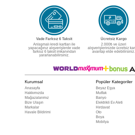
Vade Farksız 6 Taksit
Ücretsiz Kargo
Anlaşmalı kredi kartları ile
2.000₺ ve üzeri
yapacağınız alışverişlerde vade
alışverişlerinizde ücretsiz ka
farksız 6 taksit imkanından
avantajı elde edebilirsiniz.
yararlanabilirsiniz.
Kurumsal
Popüler Kategoriler
Anasayfa
Beyaz Eşya
Hakkımızda
Mutfak
Mağazalarımız
Banyo
Bize Ulaşın
Elektrikli Ev Aleti
Markalar
Hırdavat
Havale Bildirimi
Oto
Boya
Mobilya