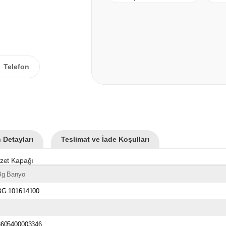
Telefon
 Detayları
Teslimat ve İade Koşulları
ozet Kapağı
Bg Banyo
BG.101614100
3605400003346