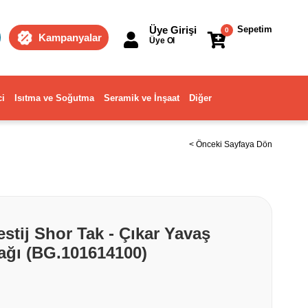
Üye Girişi
Sepetim
0
Kampanyalar
Üye Ol
ci
Isıtma ve Soğutma
Seramik ve İnşaat
Diğer
< Önceki Sayfaya Dön
stij Shor Tak - Çıkar Yavaş
ağı (BG.101614100)