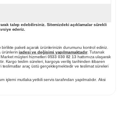
ak talep edebilirsiniz. Sitemizdeki açıklamalar sürekli
avsiye ederiz.
irlikte paketi açarak ürünlerinizin durumunu kontrol ediniz.
a ürünlerin
iadesi ve değişimi yapılmamaktadır
. Tutanak
pı Market müşteri hizmetleri
0533 030 82 13
hattımıza ulaşarak
ir. Kargo teslim süreleri, kargoya veriliş tarihinden itibaren
i teslimatlar araç üstü gerçekleşmektedir ve teslimat süreleri
m işlemi mutlaka yetkili servis tarafından yapılmalıdır. Aksi