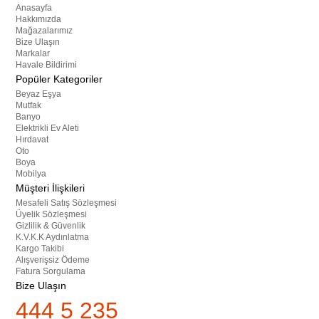
Anasayfa
Hakkımızda
Mağazalarımız
Bize Ulaşın
Markalar
Havale Bildirimi
Popüler Kategoriler
Beyaz Eşya
Mutfak
Banyo
Elektrikli Ev Aleti
Hırdavat
Oto
Boya
Mobilya
Müşteri İlişkileri
Mesafeli Satış Sözleşmesi
Üyelik Sözleşmesi
Gizlilik & Güvenlik
K.V.K.K Aydınlatma
Kargo Takibi
Alışverişsiz Ödeme
Fatura Sorgulama
Bize Ulaşın
444 5 235