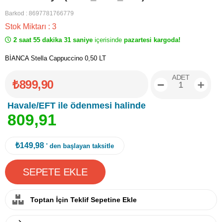
Barkod
:
8697781766779
Stok Miktarı
:
3
2 saat 55 dakika 31 saniye
içerisinde
pazartesi kargoda!
BİANCA Stella Cappuccino 0,50 LT
ADET
₺899,90
Havale/EFT ile ödenmesi halinde
8
0
9
,
9
1
₺149,98
' den başlayan taksitle
Toptan İçin Teklif Sepetine Ekle