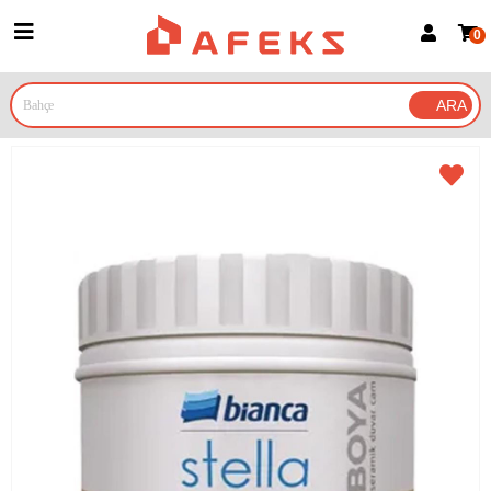
0
Üye Girişi
Üye Ol
Google İle Bağlan