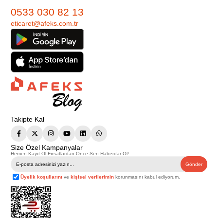
0533 030 82 13
eticaret@afeks.com.tr
Takipte Kal
Size Özel Kampanyalar
Hemen Kayıt Ol Fırsatlardan Önce Sen Haberdar Ol!
Gönder
Üyelik koşullarını
ve
kişisel verilerimin
korunmasını kabul ediyorum.