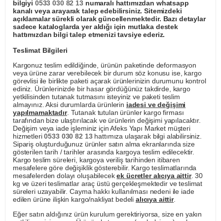
bilgiyi
0533 030 82 13
numaralı hattımızdan whatsapp
kanalı veya arayarak talep edebilirsiniz. Sitemizdeki
açıklamalar sürekli olarak güncellenmektedir. Bazı detaylar
sadece kataloglarda yer aldığı için mutlaka destek
hattımızdan bilgi talep etmenizi tavsiye ederiz.
Teslimat Bilgileri
Kargonuz teslim edildiğinde, ürünün paketinde deformasyon
veya ürüne zarar verebilecek bir durum söz konusu ise, kargo
görevlisi ile birlikte paketi açarak ürünlerinizin durumunu kontrol
ediniz. Ürünlerinizde bir hasar gördüğünüz takdirde, kargo
yetkilisinden tutanak tutmasını isteyiniz ve paketi teslim
almayınız. Aksi durumlarda ürünlerin
iadesi ve değişimi
yapılmamaktadır
. Tutanak tutulan ürünler kargo firması
tarafından bize ulaştırılacak ve ürünlerin değişimi yapılacaktır.
Değişim veya iade işleminiz için Afeks Yapı Market müşteri
hizmetleri
0533 030 82 13
hattımıza ulaşarak bilgi alabilirsiniz.
Sipariş oluşturduğunuz ürünler satın alma ekranlarında size
gösterilen tarih / tarihler arasında kargoya teslim edilecektir.
Kargo teslim süreleri, kargoya veriliş tarihinden itibaren
mesafelere göre değişiklik gösterebilir. Kargo teslimatlarında
mesafelerden dolayı oluşabilecek
ek ücretler alıcıya aittir
. 30
kg ve üzeri teslimatlar araç üstü gerçekleşmektedir ve teslimat
süreleri uzayabilir. Cayma hakkı kullanılması nedeni ile iade
edilen ürüne ilişkin kargo/nakliyat bedeli
alıcıya aittir
.
Eğer satın aldığınız ürün kurulum gerektiriyorsa, size en yakın