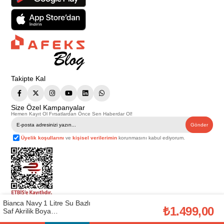
Takipte Kal
Size Özel Kampanyalar
Hemen Kayıt Ol Fırsatlardan Önce Sen Haberdar Ol!
Gönder
Üyelik koşullarını
ve
kişisel verilerimin
korunmasını kabul ediyorum.
Bianca Navy 1 Litre Su Bazlı
Telif Hakkı © 2026
Afeks Yapı Market
. Tüm hakları saklıdır.
₺1.499,00
Saf Akrilik Boya
Bu web sitesindeki tüm ürünler ticari amaçlıdır. Web sitemizde yer alan
(611G_2020_1.00)
görsel ve yazılı içerikler firmamıza ait olup, firmamızın yazılı izni alınmadan