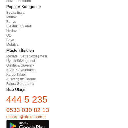
Havale Bildirimi
Popüler Kategoriler
Beyaz Eşya
Mutfak
Banyo
Elektrikli Ev Aleti
Hırdavat
Oto
Boya
Mobilya
Müşteri İlişkileri
Mesafeli Satış Sözleşmesi
Üyelik Sözleşmesi
Gizlilik & Güvenlik
K.V.K.K Aydınlatma
Kargo Takibi
Alışverişsiz Ödeme
Fatura Sorgulama
Bize Ulaşın
444 5 235
0533 030 82 13
eticaret@afeks.com.tr