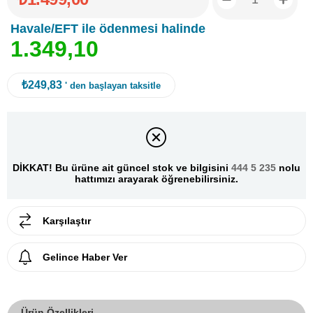
Havale/EFT ile ödenmesi halinde
1
.
3
4
9
,
1
0
₺249,83
' den başlayan taksitle
DİKKAT! Bu ürüne ait güncel stok ve bilgisini
444 5 235
nolu
hattımızı arayarak öğrenebilirsiniz.
Karşılaştır
Gelince Haber Ver
Ürün Özellikleri