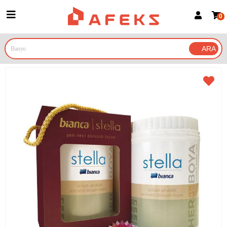
0
Üye Girişi
Üye Ol
Google İle Bağlan