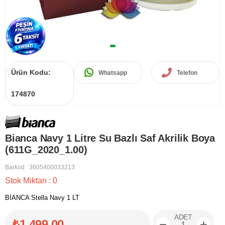
Ürün Kodu:
Whatsapp
Telefon
174870
Bianca Navy 1 Litre Su Bazlı Saf Akrilik Boya
(611G_2020_1.00)
Barkod
:
3605400033213
Stok Miktarı
:
0
BİANCA Stella Navy 1 LT
ADET
₺1.499,00