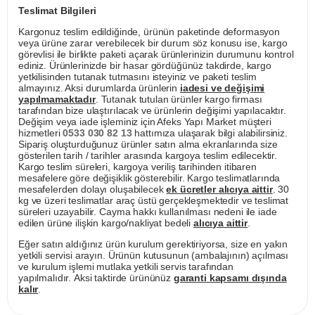
Teslimat Bilgileri
Kargonuz teslim edildiğinde, ürünün paketinde deformasyon
veya ürüne zarar verebilecek bir durum söz konusu ise, kargo
görevlisi ile birlikte paketi açarak ürünlerinizin durumunu kontrol
ediniz. Ürünlerinizde bir hasar gördüğünüz takdirde, kargo
yetkilisinden tutanak tutmasını isteyiniz ve paketi teslim
almayınız. Aksi durumlarda ürünlerin
iadesi ve değişimi
yapılmamaktadır
. Tutanak tutulan ürünler kargo firması
tarafından bize ulaştırılacak ve ürünlerin değişimi yapılacaktır.
Değişim veya iade işleminiz için Afeks Yapı Market müşteri
hizmetleri
0533 030 82 13
hattımıza ulaşarak bilgi alabilirsiniz.
Sipariş oluşturduğunuz ürünler satın alma ekranlarında size
gösterilen tarih / tarihler arasında kargoya teslim edilecektir.
Kargo teslim süreleri, kargoya veriliş tarihinden itibaren
mesafelere göre değişiklik gösterebilir. Kargo teslimatlarında
mesafelerden dolayı oluşabilecek
ek ücretler alıcıya aittir
. 30
kg ve üzeri teslimatlar araç üstü gerçekleşmektedir ve teslimat
süreleri uzayabilir. Cayma hakkı kullanılması nedeni ile iade
edilen ürüne ilişkin kargo/nakliyat bedeli
alıcıya aittir
.
Eğer satın aldığınız ürün kurulum gerektiriyorsa, size en yakın
yetkili servisi arayın. Ürünün kutusunun (ambalajının) açılması
ve kurulum işlemi mutlaka yetkili servis tarafından
yapılmalıdır. Aksi taktirde ürününüz
garanti kapsamı dışında
kalır
.