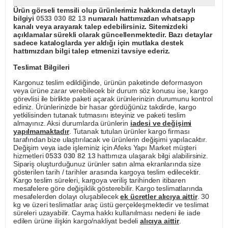
Ürün görseli temsili olup ürünlerimiz hakkında detaylı
bilgiyi
0533 030 82 13
numaralı hattımızdan whatsapp
kanalı veya arayarak talep edebilirsiniz. Sitemizdeki
açıklamalar sürekli olarak güncellenmektedir. Bazı detaylar
sadece kataloglarda yer aldığı için mutlaka destek
hattımızdan bilgi talep etmenizi tavsiye ederiz.
Teslimat Bilgileri
Kargonuz teslim edildiğinde, ürünün paketinde deformasyon
veya ürüne zarar verebilecek bir durum söz konusu ise, kargo
görevlisi ile birlikte paketi açarak ürünlerinizin durumunu kontrol
ediniz. Ürünlerinizde bir hasar gördüğünüz takdirde, kargo
yetkilisinden tutanak tutmasını isteyiniz ve paketi teslim
almayınız. Aksi durumlarda ürünlerin
iadesi ve değişimi
yapılmamaktadır
. Tutanak tutulan ürünler kargo firması
tarafından bize ulaştırılacak ve ürünlerin değişimi yapılacaktır.
Değişim veya iade işleminiz için Afeks Yapı Market müşteri
hizmetleri
0533 030 82 13
hattımıza ulaşarak bilgi alabilirsiniz.
Sipariş oluşturduğunuz ürünler satın alma ekranlarında size
gösterilen tarih / tarihler arasında kargoya teslim edilecektir.
Kargo teslim süreleri, kargoya veriliş tarihinden itibaren
mesafelere göre değişiklik gösterebilir. Kargo teslimatlarında
mesafelerden dolayı oluşabilecek
ek ücretler alıcıya aittir
. 30
kg ve üzeri teslimatlar araç üstü gerçekleşmektedir ve teslimat
süreleri uzayabilir. Cayma hakkı kullanılması nedeni ile iade
edilen ürüne ilişkin kargo/nakliyat bedeli
alıcıya aittir
.