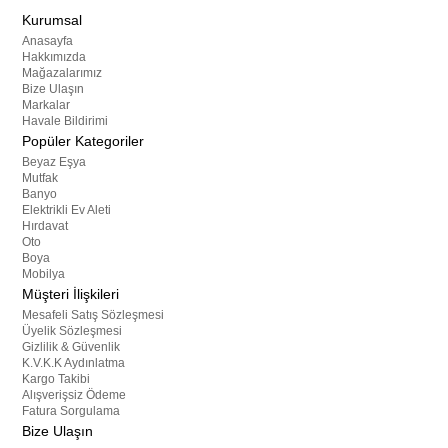
Kurumsal
Anasayfa
Hakkımızda
Mağazalarımız
Bize Ulaşın
Markalar
Havale Bildirimi
Popüler Kategoriler
Beyaz Eşya
Mutfak
Banyo
Elektrikli Ev Aleti
Hırdavat
Oto
Boya
Mobilya
Müşteri İlişkileri
Mesafeli Satış Sözleşmesi
Üyelik Sözleşmesi
Gizlilik & Güvenlik
K.V.K.K Aydınlatma
Kargo Takibi
Alışverişsiz Ödeme
Fatura Sorgulama
Bize Ulaşın