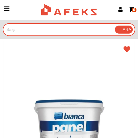
0
Üye Girişi
Üye Ol
Google İle Bağlan