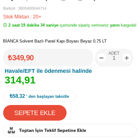
Barkod
:
3605400044714
Stok Miktarı
:
20+
2 saat 19 dakika 34 saniye
içerisinde sipariş verirseniz
yarın
kargoda!
BİANCA Solvent Bazlı Panel Kapı Boyası Beyaz 0,75 LT
ADET
₺349,90
Havale/EFT ile ödenmesi halinde
3
1
4
,
9
1
₺58,32
' den başlayan taksitle
Toptan İçin Teklif Sepetine Ekle