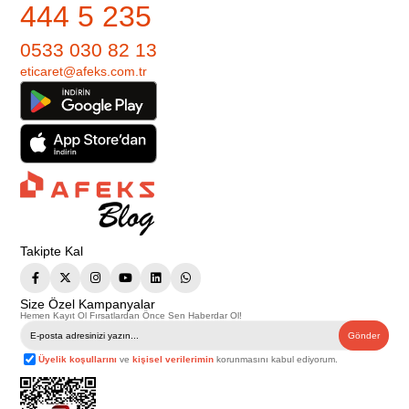
444 5 235
0533 030 82 13
eticaret@afeks.com.tr
Takipte Kal
Size Özel Kampanyalar
Hemen Kayıt Ol Fırsatlardan Önce Sen Haberdar Ol!
Gönder
Üyelik koşullarını
ve
kişisel verilerimin
korunmasını kabul ediyorum.