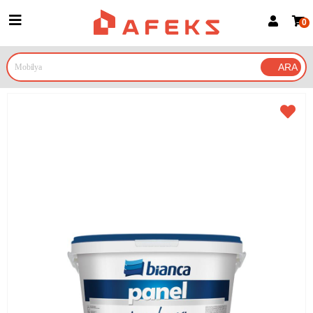
0
Üye Girişi
Üye Ol
Google İle Bağlan