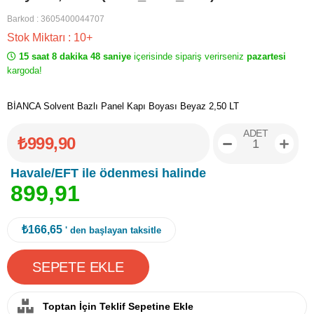
Barkod
:
3605400044707
Stok Miktarı
:
10+
15 saat 8 dakika 48 saniye
içerisinde sipariş verirseniz
pazartesi
kargoda!
BİANCA Solvent Bazlı Panel Kapı Boyası Beyaz 2,50 LT
ADET
₺999,90
Havale/EFT ile ödenmesi halinde
8
9
9
,
9
1
₺166,65
' den başlayan taksitle
Toptan İçin Teklif Sepetine Ekle