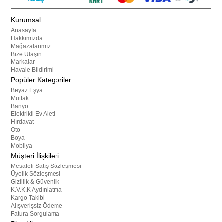
Kurumsal
Anasayfa
Hakkımızda
Mağazalarımız
Bize Ulaşın
Markalar
Havale Bildirimi
Popüler Kategoriler
Beyaz Eşya
Mutfak
Banyo
Elektrikli Ev Aleti
Hırdavat
Oto
Boya
Mobilya
Müşteri İlişkileri
Mesafeli Satış Sözleşmesi
Üyelik Sözleşmesi
Gizlilik & Güvenlik
K.V.K.K Aydınlatma
Kargo Takibi
Alışverişsiz Ödeme
Fatura Sorgulama