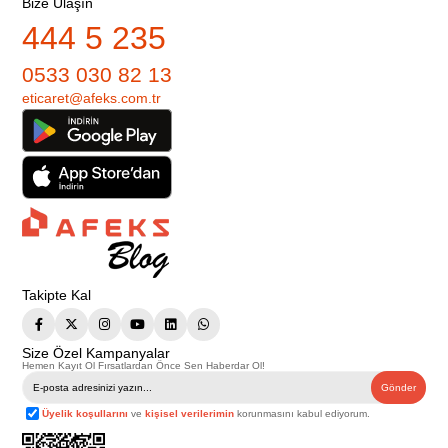
Bize Ulaşın
444 5 235
0533 030 82 13
eticaret@afeks.com.tr
Takipte Kal
Size Özel Kampanyalar
Hemen Kayıt Ol Fırsatlardan Önce Sen Haberdar Ol!
Gönder
Üyelik koşullarını
ve
kişisel verilerimin
korunmasını kabul ediyorum.