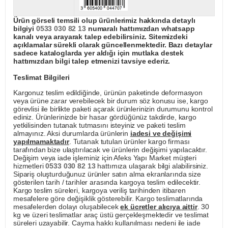
Ürün görseli temsili olup ürünlerimiz hakkında detaylı
bilgiyi
0533 030 82 13
numaralı hattımızdan whatsapp
kanalı veya arayarak talep edebilirsiniz. Sitemizdeki
açıklamalar sürekli olarak güncellenmektedir. Bazı detaylar
sadece kataloglarda yer aldığı için mutlaka destek
hattımızdan bilgi talep etmenizi tavsiye ederiz.
Teslimat Bilgileri
Kargonuz teslim edildiğinde, ürünün paketinde deformasyon
veya ürüne zarar verebilecek bir durum söz konusu ise, kargo
görevlisi ile birlikte paketi açarak ürünlerinizin durumunu kontrol
ediniz. Ürünlerinizde bir hasar gördüğünüz takdirde, kargo
yetkilisinden tutanak tutmasını isteyiniz ve paketi teslim
almayınız. Aksi durumlarda ürünlerin
iadesi ve değişimi
yapılmamaktadır
. Tutanak tutulan ürünler kargo firması
tarafından bize ulaştırılacak ve ürünlerin değişimi yapılacaktır.
Değişim veya iade işleminiz için Afeks Yapı Market müşteri
hizmetleri
0533 030 82 13
hattımıza ulaşarak bilgi alabilirsiniz.
Sipariş oluşturduğunuz ürünler satın alma ekranlarında size
gösterilen tarih / tarihler arasında kargoya teslim edilecektir.
Kargo teslim süreleri, kargoya veriliş tarihinden itibaren
mesafelere göre değişiklik gösterebilir. Kargo teslimatlarında
mesafelerden dolayı oluşabilecek
ek ücretler alıcıya aittir
. 30
kg ve üzeri teslimatlar araç üstü gerçekleşmektedir ve teslimat
süreleri uzayabilir. Cayma hakkı kullanılması nedeni ile iade