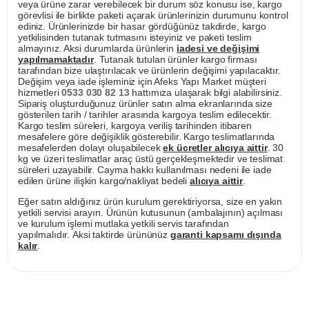
veya ürüne zarar verebilecek bir durum söz konusu ise, kargo
görevlisi ile birlikte paketi açarak ürünlerinizin durumunu kontrol
ediniz. Ürünlerinizde bir hasar gördüğünüz takdirde, kargo
yetkilisinden tutanak tutmasını isteyiniz ve paketi teslim
almayınız. Aksi durumlarda ürünlerin
iadesi ve değişimi
yapılmamaktadır
. Tutanak tutulan ürünler kargo firması
tarafından bize ulaştırılacak ve ürünlerin değişimi yapılacaktır.
Değişim veya iade işleminiz için Afeks Yapı Market müşteri
hizmetleri
0533 030 82 13
hattımıza ulaşarak bilgi alabilirsiniz.
Sipariş oluşturduğunuz ürünler satın alma ekranlarında size
gösterilen tarih / tarihler arasında kargoya teslim edilecektir.
Kargo teslim süreleri, kargoya veriliş tarihinden itibaren
mesafelere göre değişiklik gösterebilir. Kargo teslimatlarında
mesafelerden dolayı oluşabilecek
ek ücretler alıcıya aittir
. 30
kg ve üzeri teslimatlar araç üstü gerçekleşmektedir ve teslimat
süreleri uzayabilir. Cayma hakkı kullanılması nedeni ile iade
edilen ürüne ilişkin kargo/nakliyat bedeli
alıcıya aittir
.
Eğer satın aldığınız ürün kurulum gerektiriyorsa, size en yakın
yetkili servisi arayın. Ürünün kutusunun (ambalajının) açılması
ve kurulum işlemi mutlaka yetkili servis tarafından
yapılmalıdır. Aksi taktirde ürününüz
garanti kapsamı dışında
kalır
.