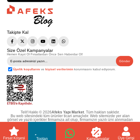
Takipte Kal
Size Özel Kampanyalar
Hemen Kayıt Ol Fırsatlardan Önce Sen Haberdar Ol!
Gönder
Üyelik koşullarını
ve
kişisel verilerimin
korunmasını kabul ediyorum.
Telif Hakkı © 2026
Afeks Yapı Market
. Tüm hakları saklıdır.
Bu web sitesindeki tüm ürünler ticari amaçlıdır. Web sitemizde yer alan
görsel ve yazılı içerikler firmamıza ait olup, firmamızın yazılı izni alınmadan
hiçbir yazılı/görsel içerik, logo, kopyalanamaz, kaynak gösterilemez ve
başka yerlerde kullanılamaz. İçeriklerin izin alınmadan kopyalanması ve
kullanılması 5846 sayılı Fikir ve Sanat Eserleri Yasasına göre suçtur.
Fırsat Köşesi
Üye Girişi
Toptan
Kampanyalar