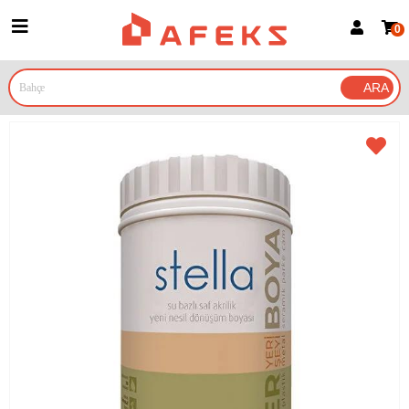
0
Üye Girişi
Üye Ol
Google İle Bağlan