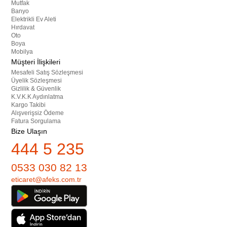
Mutfak
Banyo
Elektrikli Ev Aleti
Hırdavat
Oto
Boya
Mobilya
Müşteri İlişkileri
Mesafeli Satış Sözleşmesi
Üyelik Sözleşmesi
Gizlilik & Güvenlik
K.V.K.K Aydınlatma
Kargo Takibi
Alışverişsiz Ödeme
Fatura Sorgulama
Bize Ulaşın
444 5 235
0533 030 82 13
eticaret@afeks.com.tr