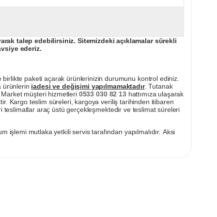
ak talep edebilirsiniz. Sitemizdeki açıklamalar sürekli
avsiye ederiz.
irlikte paketi açarak ürünlerinizin durumunu kontrol ediniz.
a ürünlerin
iadesi ve değişimi yapılmamaktadır
. Tutanak
pı Market müşteri hizmetleri
0533 030 82 13
hattımıza ulaşarak
ir. Kargo teslim süreleri, kargoya veriliş tarihinden itibaren
i teslimatlar araç üstü gerçekleşmektedir ve teslimat süreleri
m işlemi mutlaka yetkili servis tarafından yapılmalıdır. Aksi