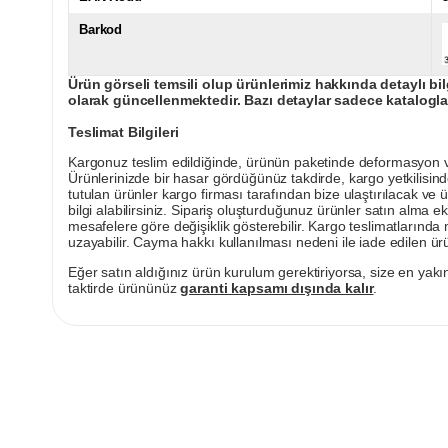
Barkod
Ürün görseli temsili olup ürünlerimiz hakkında detaylı bil
olarak güncellenmektedir. Bazı detaylar sadece kataloglar
Teslimat Bilgileri
Kargonuz teslim edildiğinde, ürünün paketinde deformasyon vey
Ürünlerinizde bir hasar gördüğünüz takdirde, kargo yetkilisind
tutulan ürünler kargo firması tarafından bize ulaştırılacak ve 
bilgi alabilirsiniz. Sipariş oluşturduğunuz ürünler satın alma ek
mesafelere göre değişiklik gösterebilir. Kargo teslimatlarınd
uzayabilir. Cayma hakkı kullanılması nedeni ile iade edilen ürü
Eğer satın aldığınız ürün kurulum gerektiriyorsa, size en yakın
taktirde ürününüz
garanti kapsamı dışında kalır
.