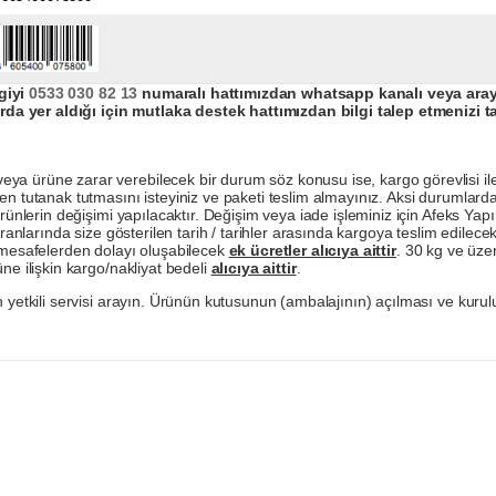
giyi
0533 030 82 13
numaralı hattımızdan whatsapp kanalı veya arayar
da yer aldığı için mutlaka destek hattımızdan bilgi talep etmenizi t
a ürüne zarar verebilecek bir durum söz konusu ise, kargo görevlisi ile b
en tutanak tutmasını isteyiniz ve paketi teslim almayınız. Aksi durumlard
ürünlerin değişimi yapılacaktır. Değişim veya iade işleminiz için Afeks Ya
ranlarında size gösterilen tarih / tarihler arasında kargoya teslim edilecekt
a mesafelerden dolayı oluşabilecek
ek ücretler alıcıya aittir
. 30 kg ve üzer
ne ilişkin kargo/nakliyat bedeli
alıcıya aittir
.
 yetkili servisi arayın. Ürünün kutusunun (ambalajının) açılması ve kurulu