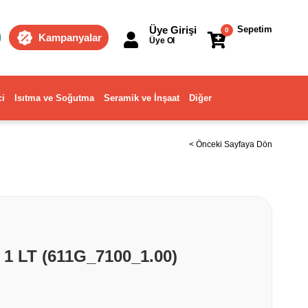
Üye Girişi
Sepetim
0
Kampanyalar
Üye Ol
ci
Isıtma ve Soğutma
Seramik ve İnşaat
Diğer
< Önceki Sayfaya Dön
 1 LT (611G_7100_1.00)