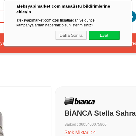
afeksyapimarket.com masaüstü bildirimlerine
ekleyin.
Toptan
afeksyapimarket.com özel fırsatlardan ve güncel
kampanyalardan haberiniz olsun ister misiniz?
Daha Sonra
Evet
ya
Elektrikli El Aleti
Aydınlatma ve Elektrik
Dekorasyon ve Ev Gere
BİANCA Stella Sahra
Barkod
:
3605400075800
Stok Miktarı
:
4