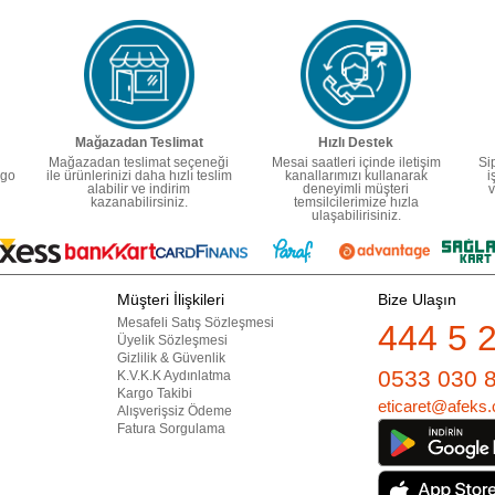
Mağazadan Teslimat
Hızlı Destek
Mağazadan teslimat seçeneği
Mesai saatleri içinde iletişim
Si
rgo
ile ürünlerinizi daha hızlı teslim
kanallarımızı kullanarak
i
alabilir ve indirim
deneyimli müşteri
v
kazanabilirsiniz.
temsilcilerimize hızla
ulaşabilirisiniz.
Müşteri İlişkileri
Bize Ulaşın
Mesafeli Satış Sözleşmesi
444 5 
Üyelik Sözleşmesi
Gizlilik & Güvenlik
0533 030 
K.V.K.K Aydınlatma
Kargo Takibi
eticaret@afeks.
Alışverişsiz Ödeme
Fatura Sorgulama