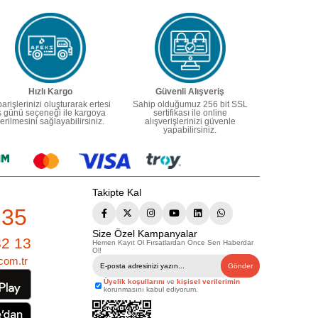
Hızlı Kargo
Güvenli Alışveriş
parişlerinizi oluşturarak ertesi
Sahip olduğumuz 256 bit SSL
ş günü seçeneği ile kargoya
sertifikası ile online
erilmesini sağlayabilirsiniz.
alışverişlerinizi güvenle
yapabilirsiniz.
Takipte Kal
235
Size Özel Kampanyalar
82 13
Hemen Kayıt Ol Fırsatlardan Önce Sen Haberdar
Ol!
com.tr
Gönder
Üyelik koşullarını
ve
kişisel verilerimin
korunmasını kabul ediyorum.