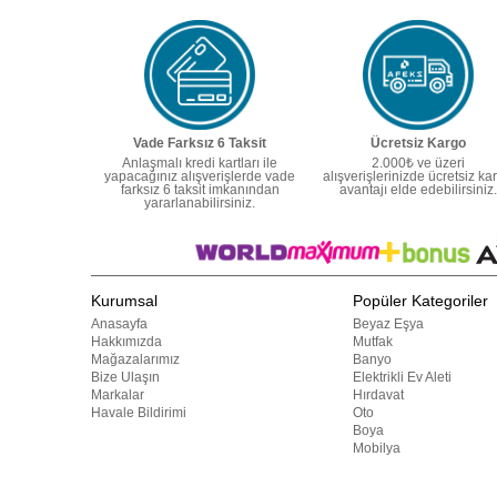
Vade Farksız 6 Taksit
Ücretsiz Kargo
Anlaşmalı kredi kartları ile
2.000₺ ve üzeri
yapacağınız alışverişlerde vade
alışverişlerinizde ücretsiz ka
farksız 6 taksit imkanından
avantajı elde edebilirsiniz.
yararlanabilirsiniz.
Kurumsal
Popüler Kategoriler
Anasayfa
Beyaz Eşya
Hakkımızda
Mutfak
Mağazalarımız
Banyo
Bize Ulaşın
Elektrikli Ev Aleti
Markalar
Hırdavat
Havale Bildirimi
Oto
Boya
Mobilya