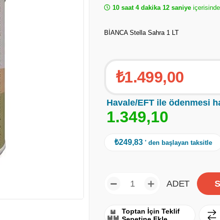
10 saat 4 dakika 11 saniye
içerisinde
BİANCA Stella Sahra 1 LT
₺1.499,00
Havale/EFT ile ödenmesi h
1
.
3
4
9
,
1
0
₺249,83
' den başlayan taksitle
ADET
Toptan İçin Teklif
Sepetine Ekle