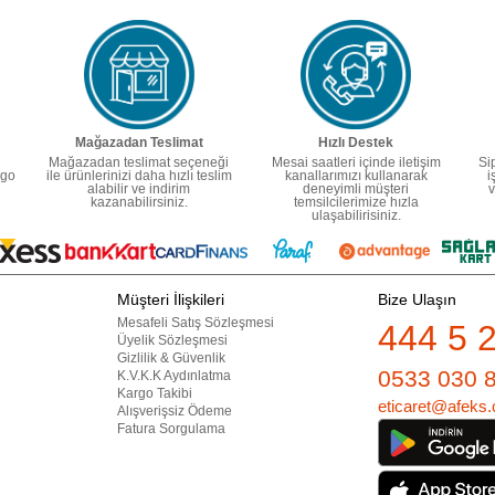
Mağazadan Teslimat
Hızlı Destek
Mağazadan teslimat seçeneği
Mesai saatleri içinde iletişim
Si
rgo
ile ürünlerinizi daha hızlı teslim
kanallarımızı kullanarak
i
alabilir ve indirim
deneyimli müşteri
v
kazanabilirsiniz.
temsilcilerimize hızla
ulaşabilirisiniz.
Müşteri İlişkileri
Bize Ulaşın
Mesafeli Satış Sözleşmesi
444 5 
Üyelik Sözleşmesi
Gizlilik & Güvenlik
0533 030 
K.V.K.K Aydınlatma
Kargo Takibi
eticaret@afeks.
Alışverişsiz Ödeme
Fatura Sorgulama