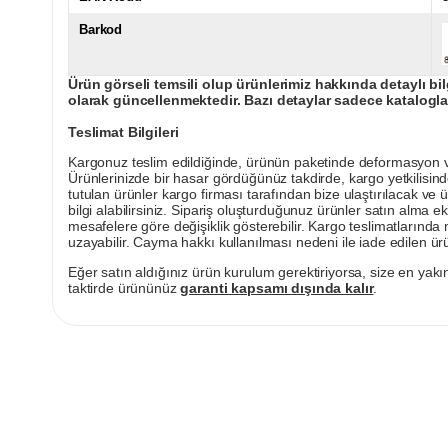
Barkod
Ürün görseli temsili olup ürünlerimiz hakkında detaylı bil
olarak güncellenmektedir. Bazı detaylar sadece kataloglar
Teslimat Bilgileri
Kargonuz teslim edildiğinde, ürünün paketinde deformasyon vey
Ürünlerinizde bir hasar gördüğünüz takdirde, kargo yetkilisind
tutulan ürünler kargo firması tarafından bize ulaştırılacak ve 
bilgi alabilirsiniz. Sipariş oluşturduğunuz ürünler satın alma ek
mesafelere göre değişiklik gösterebilir. Kargo teslimatlarınd
uzayabilir. Cayma hakkı kullanılması nedeni ile iade edilen ürü
Eğer satın aldığınız ürün kurulum gerektiriyorsa, size en yakın
taktirde ürününüz
garanti kapsamı dışında kalır
.