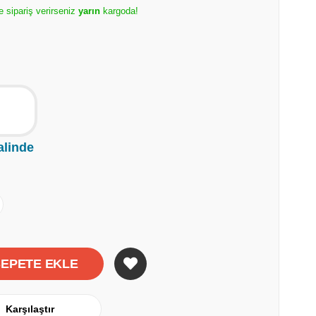
e sipariş verirseniz
yarın
kargoda!
alinde
Karşılaştır