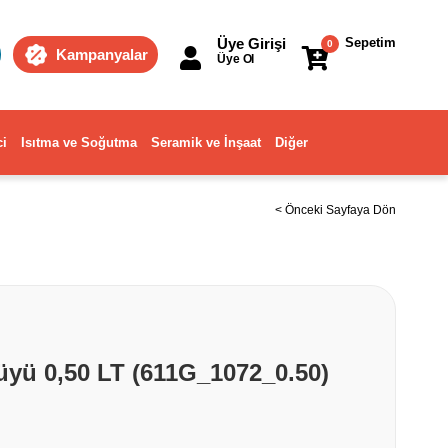
Üye Girişi
Sepetim
0
Kampanyalar
Üye Ol
ci
Isıtma ve Soğutma
Seramik ve İnşaat
Diğer
< Önceki Sayfaya Dön
üyü 0,50 LT (611G_1072_0.50)