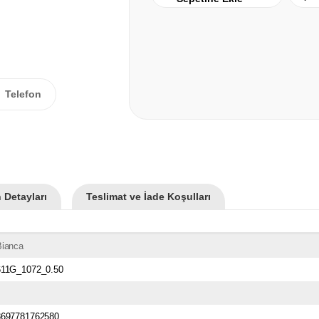
Telefon
 Detayları
Teslimat ve İade Koşulları
Bianca
611G_1072_0.50
8697781762580