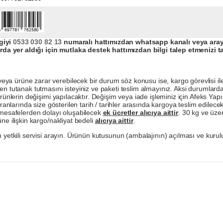
giyi
0533 030 82 13
numaralı hattımızdan whatsapp kanalı veya arayar
da yer aldığı için mutlaka destek hattımızdan bilgi talep etmenizi t
a ürüne zarar verebilecek bir durum söz konusu ise, kargo görevlisi ile b
en tutanak tutmasını isteyiniz ve paketi teslim almayınız. Aksi durumlard
ürünlerin değişimi yapılacaktır. Değişim veya iade işleminiz için Afeks Ya
ranlarında size gösterilen tarih / tarihler arasında kargoya teslim edilecekt
a mesafelerden dolayı oluşabilecek
ek ücretler alıcıya aittir
. 30 kg ve üzer
ne ilişkin kargo/nakliyat bedeli
alıcıya aittir
.
 yetkili servisi arayın. Ürünün kutusunun (ambalajının) açılması ve kurulu