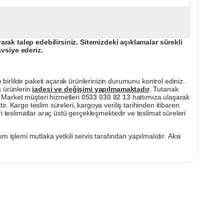
ak talep edebilirsiniz. Sitemizdeki açıklamalar sürekli
avsiye ederiz.
irlikte paketi açarak ürünlerinizin durumunu kontrol ediniz.
a ürünlerin
iadesi ve değişimi yapılmamaktadır
. Tutanak
pı Market müşteri hizmetleri
0533 030 82 13
hattımıza ulaşarak
ir. Kargo teslim süreleri, kargoya veriliş tarihinden itibaren
i teslimatlar araç üstü gerçekleşmektedir ve teslimat süreleri
m işlemi mutlaka yetkili servis tarafından yapılmalıdır. Aksi