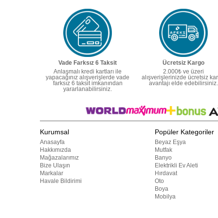
Vade Farksız 6 Taksit
Ücretsiz Kargo
Anlaşmalı kredi kartları ile
2.000₺ ve üzeri
yapacağınız alışverişlerde vade
alışverişlerinizde ücretsiz ka
farksız 6 taksit imkanından
avantajı elde edebilirsiniz.
yararlanabilirsiniz.
Kurumsal
Popüler Kategoriler
Anasayfa
Beyaz Eşya
Hakkımızda
Mutfak
Mağazalarımız
Banyo
Bize Ulaşın
Elektrikli Ev Aleti
Markalar
Hırdavat
Havale Bildirimi
Oto
Boya
Mobilya