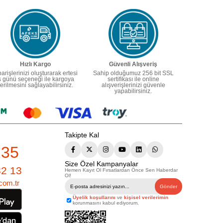
Hızlı Kargo
Güvenli Alışveriş
parişlerinizi oluşturarak ertesi
Sahip olduğumuz 256 bit SSL
ş günü seçeneği ile kargoya
sertifikası ile online
erilmesini sağlayabilirsiniz.
alışverişlerinizi güvenle
yapabilirsiniz.
Takipte Kal
235
Size Özel Kampanyalar
82 13
Hemen Kayıt Ol Fırsatlardan Önce Sen Haberdar
Ol!
com.tr
Gönder
Üyelik koşullarını
ve
kişisel verilerimin
korunmasını kabul ediyorum.