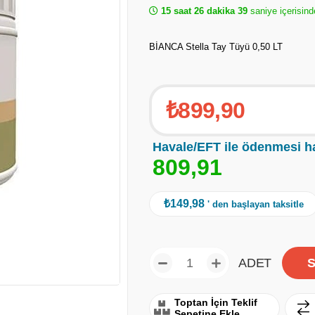
15 saat 26 dakika 39
saniye içerisind
BİANCA Stella Tay Tüyü 0,50 LT
₺899,90
Havale/EFT ile ödenmesi h
8
0
9
,
9
1
₺149,98
' den başlayan taksitle
ADET
Toptan İçin Teklif
Sepetine Ekle