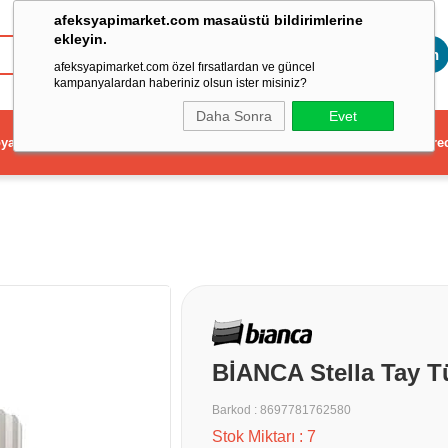
afeksyapimarket.com masaüstü bildirimlerine
ekleyin.
Toptan
afeksyapimarket.com özel fırsatlardan ve güncel
kampanyalardan haberiniz olsun ister misiniz?
Daha Sonra
Evet
ya
Elektrikli El Aleti
Aydınlatma ve Elektrik
Dekorasyon ve Ev Gere
BİANCA Stella Tay T
Barkod
:
8697781762580
Stok Miktarı
:
7