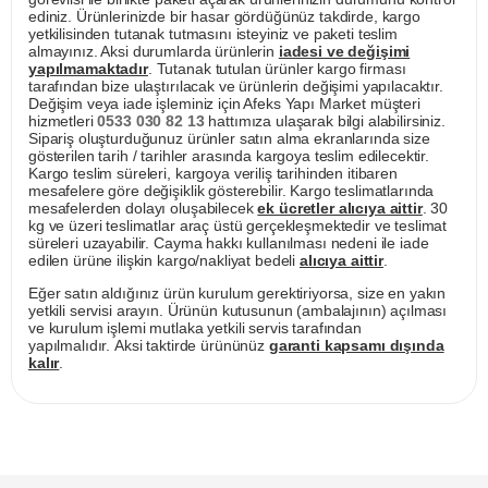
ediniz. Ürünlerinizde bir hasar gördüğünüz takdirde, kargo
yetkilisinden tutanak tutmasını isteyiniz ve paketi teslim
almayınız. Aksi durumlarda ürünlerin
iadesi ve değişimi
yapılmamaktadır
. Tutanak tutulan ürünler kargo firması
tarafından bize ulaştırılacak ve ürünlerin değişimi yapılacaktır.
Değişim veya iade işleminiz için Afeks Yapı Market müşteri
hizmetleri
0533 030 82 13
hattımıza ulaşarak bilgi alabilirsiniz.
Sipariş oluşturduğunuz ürünler satın alma ekranlarında size
gösterilen tarih / tarihler arasında kargoya teslim edilecektir.
Kargo teslim süreleri, kargoya veriliş tarihinden itibaren
mesafelere göre değişiklik gösterebilir. Kargo teslimatlarında
mesafelerden dolayı oluşabilecek
ek ücretler alıcıya aittir
. 30
kg ve üzeri teslimatlar araç üstü gerçekleşmektedir ve teslimat
süreleri uzayabilir. Cayma hakkı kullanılması nedeni ile iade
edilen ürüne ilişkin kargo/nakliyat bedeli
alıcıya aittir
.
Eğer satın aldığınız ürün kurulum gerektiriyorsa, size en yakın
yetkili servisi arayın. Ürünün kutusunun (ambalajının) açılması
ve kurulum işlemi mutlaka yetkili servis tarafından
yapılmalıdır. Aksi taktirde ürününüz
garanti kapsamı dışında
kalır
.