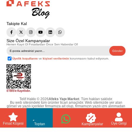
Takipte Kal
Size Özel Kampanyalar
Hemen Kayıt Ol Fırsatlardan Önce Sen Haberdar Ol!
Gönder
Üyelik koşullarını
ve
kişisel verilerimin
korunmasını kabul ediyorum.
Telif Hakkı © 2026
Afeks Yapı Market
. Tüm hakları saklıdır.
Bu web sitesindeki tüm ürünler ticari amaçlıdır. Web sitemizde yer alan
görsel ve yazılı içerikler firmamıza ait olup, firmamızın yazılı izni alınmadan
hiçbir yazılı/görsel içerik, logo, kopyalanamaz, kaynak gösterilemez ve
başka yerlerde kullanılamaz. İçeriklerin izin alınmadan kopyalanması ve
kullanılması 5846 sayılı Fikir ve Sanat Eserleri Yasasına göre suçtur.
Fırsat Köşesi
Üye Girişi
Toptan
Kampanyalar
//
//