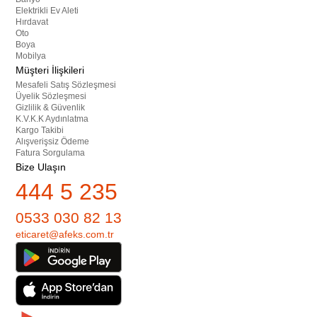
Elektrikli Ev Aleti
Hırdavat
Oto
Boya
Mobilya
Müşteri İlişkileri
Mesafeli Satış Sözleşmesi
Üyelik Sözleşmesi
Gizlilik & Güvenlik
K.V.K.K Aydınlatma
Kargo Takibi
Alışverişsiz Ödeme
Fatura Sorgulama
Bize Ulaşın
444 5 235
0533 030 82 13
eticaret@afeks.com.tr