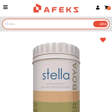
0
Üye Girişi
Üye Ol
Google İle Bağlan