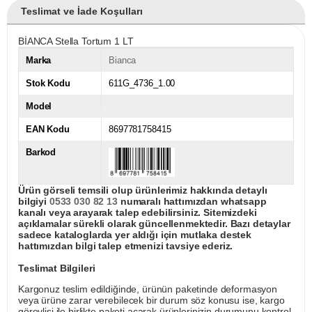
Teslimat ve İade Koşulları
BİANCA Stella Tortum 1 LT
Marka
Bianca
Stok Kodu
611G_4736_1.00
Model
EAN Kodu
8697781758415
Barkod
Ürün görseli temsili olup ürünlerimiz hakkında detaylı
bilgiyi
0533 030 82 13
numaralı hattımızdan whatsapp
kanalı veya arayarak talep edebilirsiniz. Sitemizdeki
açıklamalar sürekli olarak güncellenmektedir. Bazı detaylar
sadece kataloglarda yer aldığı için mutlaka destek
hattımızdan bilgi talep etmenizi tavsiye ederiz.
Teslimat Bilgileri
Kargonuz teslim edildiğinde, ürünün paketinde deformasyon
veya ürüne zarar verebilecek bir durum söz konusu ise, kargo
görevlisi ile birlikte paketi açarak ürünlerinizin durumunu kontrol