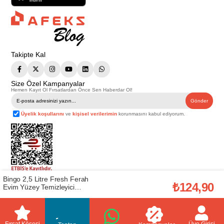
Takipte Kal
Size Özel Kampanyalar
Hemen Kayıt Ol Fırsatlardan Önce Sen Haberdar Ol!
Gönder
Üyelik koşullarını
ve
kişisel verilerimin
korunmasını kabul ediyorum.
Bingo 2,5 Litre Fresh Ferah
Telif Hakkı © 2026
Afeks Yapı Market
. Tüm hakları saklıdır.
₺124,90
Evim Yüzey Temizleyici
Bu web sitesindeki tüm ürünler ticari amaçlıdır. Web sitemizde yer alan
(50004880)
görsel ve yazılı içerikler firmamıza ait olup, firmamızın yazılı izni alınmadan
hiçbir yazılı/görsel içerik, logo, kopyalanamaz, kaynak gösterilemez ve
başka yerlerde kullanılamaz. İçeriklerin izin alınmadan kopyalanması ve
kullanılması 5846 sayılı Fikir ve Sanat Eserleri Yasasına göre suçtur.