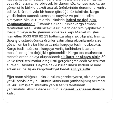
veya ürüne zarar verebilecek bir durum söz konusu ise, kargo
görevlisi ile birlikte paketi açarak ürünlerinizin durumunu kontrol
ediniz. Ürünlerinizde bir hasar gördüğünüz takdirde, kargo
yetkilisinden tutanak tutmasını isteyiniz ve paketi teslim
almayınız. Aksi durumlarda ürünlerin
iadesi ve değişimi
yapılmamaktadır
. Tutanak tutulan ürünler kargo firması
tarafından bize ulaştırılacak ve ürünlerin değişimi yapılacaktır.
Değişim veya iade işleminiz için Afeks Yapı Market müşteri
hizmetleri
0533 030 82 13
hattımıza ulaşarak bilgi alabilirsiniz.
Sipariş oluşturduğunuz ürünler satın alma ekranlarında size
gösterilen tarih / tarihler arasında kargoya teslim edilecektir.
Kargo teslim süreleri, kargoya veriliş tarihinden itibaren
mesafelere göre değişiklik gösterebilir. Kargo teslimatlarında
mesafelerden dolayı oluşabilecek
ek ücretler alıcıya aittir
. 30
kg ve üzeri teslimatlar araç üstü gerçekleşmektedir ve teslimat
süreleri uzayabilir. Cayma hakkı kullanılması nedeni ile iade
edilen ürüne ilişkin kargo/nakliyat bedeli
alıcıya aittir
.
Eğer satın aldığınız ürün kurulum gerektiriyorsa, size en yakın
yetkili servisi arayın. Ürünün kutusunun (ambalajının) açılması
ve kurulum işlemi mutlaka yetkili servis tarafından
yapılmalıdır. Aksi taktirde ürününüz
garanti kapsamı dışında
kalır
.