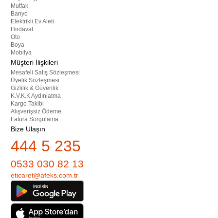
Mutfak
Banyo
Elektrikli Ev Aleti
Hırdavat
Oto
Boya
Mobilya
Müşteri İlişkileri
Mesafeli Satış Sözleşmesi
Üyelik Sözleşmesi
Gizlilik & Güvenlik
K.V.K.K Aydınlatma
Kargo Takibi
Alışverişsiz Ödeme
Fatura Sorgulama
Bize Ulaşın
444 5 235
0533 030 82 13
eticaret@afeks.com.tr