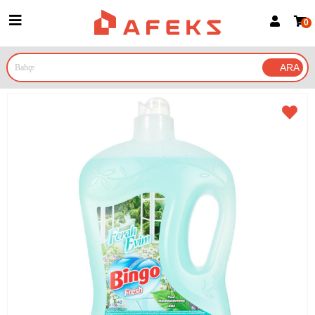
0
Üye Girişi
Üye Ol
Google İle Bağlan