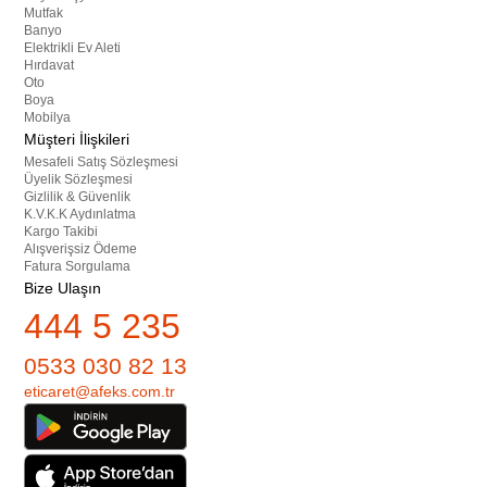
Mutfak
Banyo
Elektrikli Ev Aleti
Hırdavat
Oto
Boya
Mobilya
Müşteri İlişkileri
Mesafeli Satış Sözleşmesi
Üyelik Sözleşmesi
Gizlilik & Güvenlik
K.V.K.K Aydınlatma
Kargo Takibi
Alışverişsiz Ödeme
Fatura Sorgulama
Bize Ulaşın
444 5 235
0533 030 82 13
eticaret@afeks.com.tr