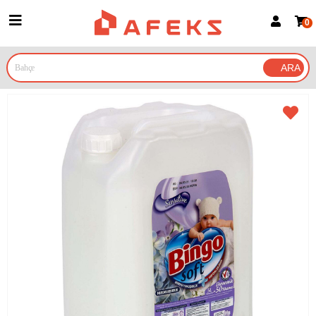
0
Üye Girişi
Üye Ol
Google İle Bağlan