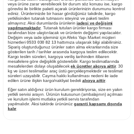
veya ürüne zarar verebilecek bir durum söz konusu ise, kargo
görevlisi ile birlikte paketi açarak ürünlerinizin durumunu kontrol
ediniz. Ürünlerinizde bir hasar gördüğünüz takdirde, kargo
yetkilisinden tutanak tutmasını isteyiniz ve paketi teslim
almayınız. Aksi durumlarda ürünlerin
iadesi ve değişimi
yapılmamaktadır
. Tutanak tutulan ürünler kargo firması
tarafından bize ulaştırılacak ve ürünlerin değişimi yapılacaktır.
Değişim veya iade işleminiz için Afeks Yapı Market müşteri
hizmetleri
0533 030 82 13
hattımıza ulaşarak bilgi alabilirsiniz.
Sipariş oluşturduğunuz ürünler satın alma ekranlarında size
gösterilen tarih / tarihler arasında kargoya teslim edilecektir.
Kargo teslim süreleri, kargoya veriliş tarihinden itibaren
mesafelere göre değişiklik gösterebilir. Kargo teslimatlarında
mesafelerden dolayı oluşabilecek
ek ücretler alıcıya aittir
. 30
kg ve üzeri teslimatlar araç üstü gerçekleşmektedir ve teslimat
süreleri uzayabilir. Cayma hakkı kullanılması nedeni ile iade
edilen ürüne ilişkin kargo/nakliyat bedeli
alıcıya aittir
.
Eğer satın aldığınız ürün kurulum gerektiriyorsa, size en yakın
yetkili servisi arayın. Ürünün kutusunun (ambalajının) açılması
ve kurulum işlemi mutlaka yetkili servis tarafından
yapılmalıdır. Aksi taktirde ürününüz
garanti kapsamı dışında
kalır
.