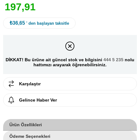
1
9
7
,
9
1
₺36,65
' den başlayan taksitle
DİKKAT! Bu ürüne ait güncel stok ve bilgisini
444 5 235
nolu
hattımızı arayarak öğrenebilirsiniz.
Karşılaştır
Gelince Haber Ver
Ürün Özellikleri
Ödeme Seçenekleri