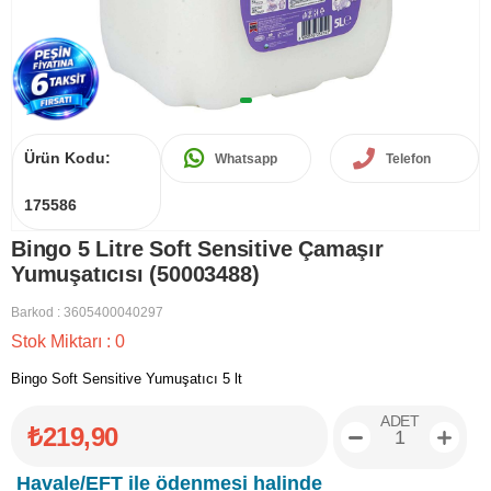
Ürün Kodu:
Whatsapp
Telefon
175586
Bingo 5 Litre Soft Sensitive Çamaşır
Yumuşatıcısı (50003488)
Barkod
:
3605400040297
Stok Miktarı
:
0
Bingo Soft Sensitive Yumuşatıcı 5 lt
ADET
₺219,90
Havale/EFT ile ödenmesi halinde