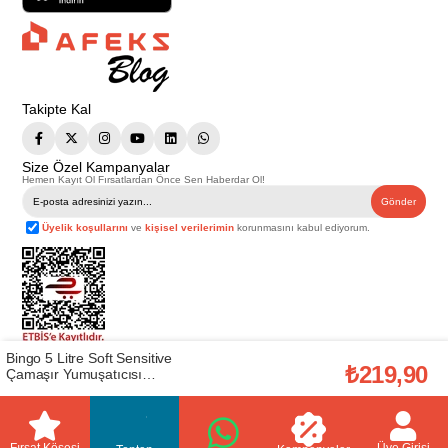
Takipte Kal
Size Özel Kampanyalar
Hemen Kayıt Ol Fırsatlardan Önce Sen Haberdar Ol!
Gönder
Üyelik koşullarını
ve
kişisel verilerimin
korunmasını kabul ediyorum.
Bingo 5 Litre Soft Sensitive
Telif Hakkı © 2026
Afeks Yapı Market
. Tüm hakları saklıdır.
₺219,90
Çamaşır Yumuşatıcısı
Bu web sitesindeki tüm ürünler ticari amaçlıdır. Web sitemizde yer alan
(50003488)
görsel ve yazılı içerikler firmamıza ait olup, firmamızın yazılı izni alınmadan
hiçbir yazılı/görsel içerik, logo, kopyalanamaz, kaynak gösterilemez ve
başka yerlerde kullanılamaz. İçeriklerin izin alınmadan kopyalanması ve
kullanılması 5846 sayılı Fikir ve Sanat Eserleri Yasasına göre suçtur.