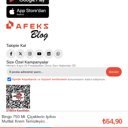
Takipte Kal
Size Özel Kampanyalar
Hemen Kayıt Ol Fırsatlardan Önce Sen Haberdar Ol!
Gönder
Üyelik koşullarını
ve
kişisel verilerimin
korunmasını kabul ediyorum.
Bingo 750 Ml. Çiçeklerin Işıltısı
Telif Hakkı © 2026
Afeks Yapı Market
. Tüm hakları saklıdır.
₺54,90
Mutfak Krem Temizleyici
Bu web sitesindeki tüm ürünler ticari amaçlıdır. Web sitemizde yer alan
(50001666)
görsel ve yazılı içerikler firmamıza ait olup, firmamızın yazılı izni alınmadan