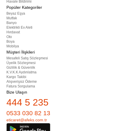
Havale Bildirimi
Popüler Kategoriler
Beyaz Eşya
Mutfak
Banyo
Elektrikli Ev Aleti
Hırdavat
Oto
Boya
Mobilya
Müşteri İlişkileri
Mesafeli Satış Sözleşmesi
Üyelik Sözleşmesi
Gizlilik & Güvenlik
K.V.K.K Aydınlatma
Kargo Takibi
Alışverişsiz Ödeme
Fatura Sorgulama
Bize Ulaşın
444 5 235
0533 030 82 13
eticaret@afeks.com.tr