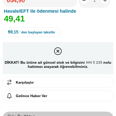
₺54,90
Havale/EFT ile ödenmesi halinde
4
9
,
4
1
₺9,15
' den başlayan taksitle
DİKKAT! Bu ürüne ait güncel stok ve bilgisini
444 5 235
nolu
hattımızı arayarak öğrenebilirsiniz.
Karşılaştır
Gelince Haber Ver