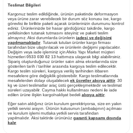
Teslimat Bilgileri
Kargonuz teslim edildiğinde, ürünün paketinde deformasyon
veya ürüne zarar verebilecek bir durum söz konusu ise, kargo
görevlisi ile birlikte paketi açarak ürünlerinizin durumunu kontrol
ediniz. Ürünlerinizde bir hasar gördüğünüz takdirde, kargo
yetkilisinden tutanak tutmasını isteyiniz ve paketi teslim
almayınız. Aksi durumlarda ürünlerin
iadesi ve değişimi
yapılmamaktadır
. Tutanak tutulan ürünler kargo firması
tarafından bize ulaştırılacak ve ürünlerin değişimi yapılacaktır.
Değişim veya iade işleminiz için Afeks Yapı Market müşteri
hizmetleri
0533 030 82 13
hattımıza ulaşarak bilgi alabilirsiniz.
Sipariş oluşturduğunuz ürünler satın alma ekranlarında size
gösterilen tarih / tarihler arasında kargoya teslim edilecektir.
Kargo teslim süreleri, kargoya veriliş tarihinden itibaren
mesafelere göre değişiklik gösterebilir. Kargo teslimatlarında
mesafelerden dolayı oluşabilecek
ek ücretler alıcıya aittir
. 30
kg ve üzeri teslimatlar araç üstü gerçekleşmektedir ve teslimat
süreleri uzayabilir. Cayma hakkı kullanılması nedeni ile iade
edilen ürüne ilişkin kargo/nakliyat bedeli
alıcıya aittir
.
Eğer satın aldığınız ürün kurulum gerektiriyorsa, size en yakın
yetkili servisi arayın. Ürünün kutusunun (ambalajının) açılması
ve kurulum işlemi mutlaka yetkili servis tarafından
yapılmalıdır. Aksi taktirde ürününüz
garanti kapsamı dışında
kalır
.