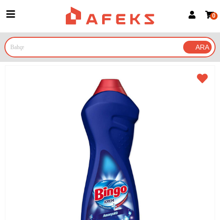
0
Üye Girişi
Üye Ol
Google İle Bağlan