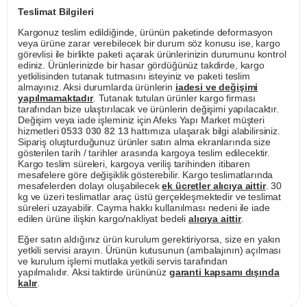
Teslimat Bilgileri
Kargonuz teslim edildiğinde, ürünün paketinde deformasyon
veya ürüne zarar verebilecek bir durum söz konusu ise, kargo
görevlisi ile birlikte paketi açarak ürünlerinizin durumunu kontrol
ediniz. Ürünlerinizde bir hasar gördüğünüz takdirde, kargo
yetkilisinden tutanak tutmasını isteyiniz ve paketi teslim
almayınız. Aksi durumlarda ürünlerin
iadesi ve değişimi
yapılmamaktadır
. Tutanak tutulan ürünler kargo firması
tarafından bize ulaştırılacak ve ürünlerin değişimi yapılacaktır.
Değişim veya iade işleminiz için Afeks Yapı Market müşteri
hizmetleri
0533 030 82 13
hattımıza ulaşarak bilgi alabilirsiniz.
Sipariş oluşturduğunuz ürünler satın alma ekranlarında size
gösterilen tarih / tarihler arasında kargoya teslim edilecektir.
Kargo teslim süreleri, kargoya veriliş tarihinden itibaren
mesafelere göre değişiklik gösterebilir. Kargo teslimatlarında
mesafelerden dolayı oluşabilecek
ek ücretler alıcıya aittir
. 30
kg ve üzeri teslimatlar araç üstü gerçekleşmektedir ve teslimat
süreleri uzayabilir. Cayma hakkı kullanılması nedeni ile iade
edilen ürüne ilişkin kargo/nakliyat bedeli
alıcıya aittir
.
Eğer satın aldığınız ürün kurulum gerektiriyorsa, size en yakın
yetkili servisi arayın. Ürünün kutusunun (ambalajının) açılması
ve kurulum işlemi mutlaka yetkili servis tarafından
yapılmalıdır. Aksi taktirde ürününüz
garanti kapsamı dışında
kalır
.