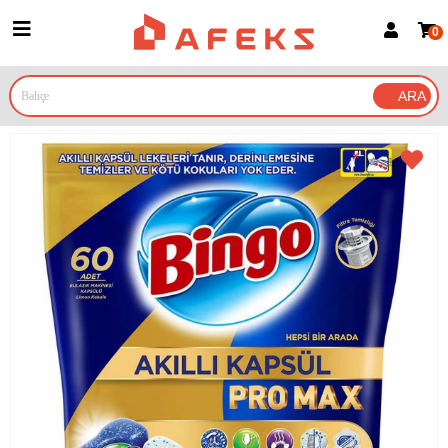
0
Üye Girişi
Üye Ol
Google İle Bağlan