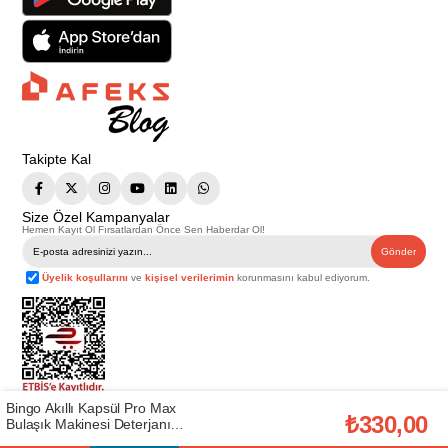
Takipte Kal
Size Özel Kampanyalar
Hemen Kayıt Ol Fırsatlardan Önce Sen Haberdar Ol!
Gönder
Üyelik koşullarını
ve
kişisel verilerimin
korunmasını kabul ediyorum.
Bingo Akıllı Kapsül Pro Max
Telif Hakkı © 2026
Afeks Yapı Market
. Tüm hakları saklıdır.
₺330,00
Bulaşık Makinesi Deterjanı
Bu web sitesindeki tüm ürünler ticari amaçlıdır. Web sitemizde yer alan
Tableti (60 Adet) (50003523)
görsel ve yazılı içerikler firmamıza ait olup, firmamızın yazılı izni alınmadan