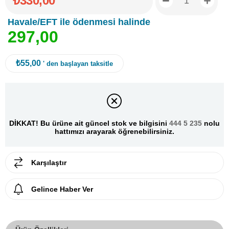
₺330,00
Havale/EFT ile ödenmesi halinde
2
9
7
,
0
0
₺55,00
' den başlayan taksitle
DİKKAT! Bu ürüne ait güncel stok ve bilgisini
444 5 235
nolu
hattımızı arayarak öğrenebilirsiniz.
Karşılaştır
Gelince Haber Ver