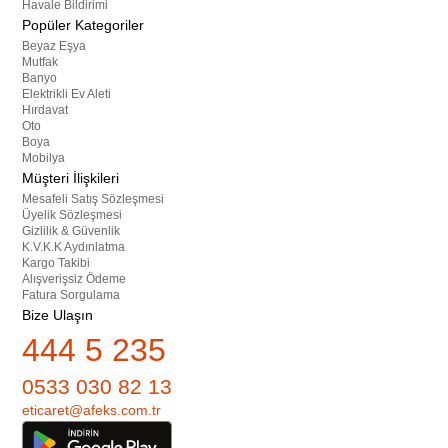
Havale Bildirimi
Popüler Kategoriler
Beyaz Eşya
Mutfak
Banyo
Elektrikli Ev Aleti
Hırdavat
Oto
Boya
Mobilya
Müşteri İlişkileri
Mesafeli Satış Sözleşmesi
Üyelik Sözleşmesi
Gizlilik & Güvenlik
K.V.K.K Aydınlatma
Kargo Takibi
Alışverişsiz Ödeme
Fatura Sorgulama
Bize Ulaşın
444 5 235
0533 030 82 13
eticaret@afeks.com.tr