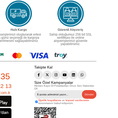
Hızlı Kargo
Güvenli Alışveriş
parişlerinizi oluşturarak ertesi
Sahip olduğumuz 256 bit SSL
ş günü seçeneği ile kargoya
sertifikası ile online
erilmesini sağlayabilirsiniz.
alışverişlerinizi güvenle
yapabilirsiniz.
Takipte Kal
235
Size Özel Kampanyalar
82 13
Hemen Kayıt Ol Fırsatlardan Önce Sen Haberdar
Ol!
com.tr
Gönder
Üyelik koşullarını
ve
kişisel verilerimin
korunmasını kabul ediyorum.