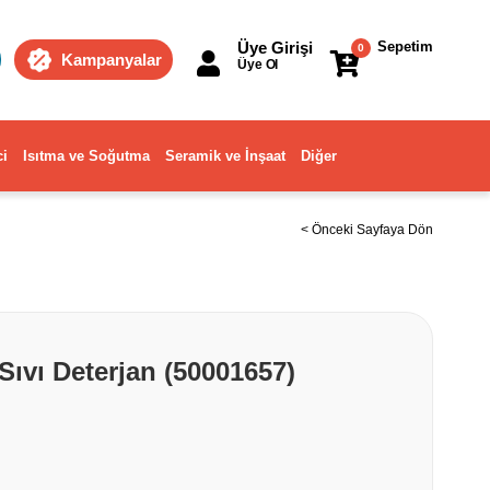
Üye Girişi
Sepetim
0
Kampanyalar
Üye Ol
ci
Isıtma ve Soğutma
Seramik ve İnşaat
Diğer
< Önceki Sayfaya Dön
 Sıvı Deterjan (50001657)