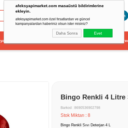
afeksyapimarket.com masaüstü bildirimlerine
ekleyin.
Toptan
afeksyapimarket.com özel fırsatlardan ve güncel
kampanyalardan haberiniz olsun ister misiniz?
Daha Sonra
Evet
ya
Elektrikli El Aleti
Aydınlatma ve Elektrik
Dekorasyon ve Ev Gere
Bingo Renkli 4 Litre
Barkod
:
8690536902798
Stok Miktarı
:
8
Bingo Renkli Sıvı Deterjan 4 L