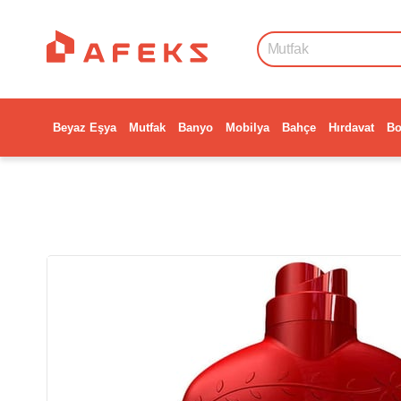
Beyaz Eşya
Mutfak
Banyo
Mobilya
Bahçe
Hırdavat
Bo