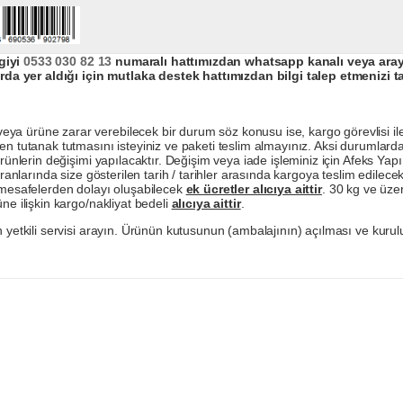
giyi
0533 030 82 13
numaralı hattımızdan whatsapp kanalı veya arayar
da yer aldığı için mutlaka destek hattımızdan bilgi talep etmenizi t
a ürüne zarar verebilecek bir durum söz konusu ise, kargo görevlisi ile b
en tutanak tutmasını isteyiniz ve paketi teslim almayınız. Aksi durumlard
ürünlerin değişimi yapılacaktır. Değişim veya iade işleminiz için Afeks Ya
ranlarında size gösterilen tarih / tarihler arasında kargoya teslim edilecekt
a mesafelerden dolayı oluşabilecek
ek ücretler alıcıya aittir
. 30 kg ve üzer
ne ilişkin kargo/nakliyat bedeli
alıcıya aittir
.
 yetkili servisi arayın. Ürünün kutusunun (ambalajının) açılması ve kurulu