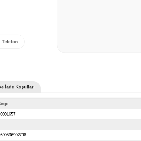
Telefon
ve İade Koşulları
Bingo
50001657
8690536902798