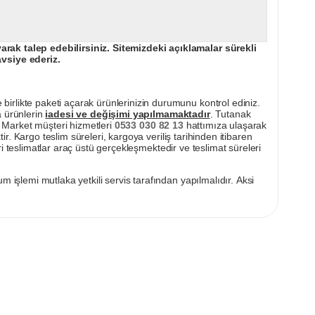
ak talep edebilirsiniz. Sitemizdeki açıklamalar sürekli
avsiye ederiz.
irlikte paketi açarak ürünlerinizin durumunu kontrol ediniz.
a ürünlerin
iadesi ve değişimi yapılmamaktadır
. Tutanak
pı Market müşteri hizmetleri
0533 030 82 13
hattımıza ulaşarak
ir. Kargo teslim süreleri, kargoya veriliş tarihinden itibaren
i teslimatlar araç üstü gerçekleşmektedir ve teslimat süreleri
m işlemi mutlaka yetkili servis tarafından yapılmalıdır. Aksi