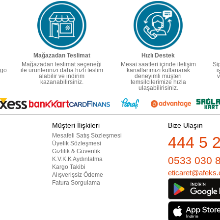
Mağazadan Teslimat
Hızlı Destek
Mağazadan teslimat seçeneği
Mesai saatleri içinde iletişim
Si
rgo
ile ürünlerinizi daha hızlı teslim
kanallarımızı kullanarak
i
alabilir ve indirim
deneyimli müşteri
v
kazanabilirsiniz.
temsilcilerimize hızla
ulaşabilirisiniz.
Müşteri İlişkileri
Bize Ulaşın
Mesafeli Satış Sözleşmesi
444 5 
Üyelik Sözleşmesi
Gizlilik & Güvenlik
0533 030 
K.V.K.K Aydınlatma
Kargo Takibi
eticaret@afeks.
Alışverişsiz Ödeme
Fatura Sorgulama