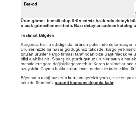
Barkod
Ürün görseli temsili olup ürünlerimiz hakkında detaylı bil
olarak güncellenmektedir. Bazı detaylar sadece kataloglar
Teslimat Bilgileri
Kargonuz teslim edildiğinde, ürünün paketinde deformasyon vey
Ürünlerinizde bir hasar gördüğünüz takdirde, kargo yetkilisind
tutulan ürünler kargo firması tarafından bize ulaştırılacak ve 
bilgi alabilirsiniz. Sipariş oluşturduğunuz ürünler satın alma ek
mesafelere göre değişiklik gösterebilir. Kargo teslimatlarınd
uzayabilir. Cayma hakkı kullanılması nedeni ile iade edilen ürü
Eğer satın aldığınız ürün kurulum gerektiriyorsa, size en yakın
taktirde ürününüz
garanti kapsamı dışında kalır
.