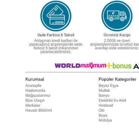
Vade Farksız 6 Taksit
Ücretsiz Kargo
Anlaşmalı kredi kartları ile
2.000₺ ve üzeri
yapacağınız alışverişlerde vade
alışverişlerinizde ücretsiz ka
farksız 6 taksit imkanından
avantajı elde edebilirsiniz.
yararlanabilirsiniz.
Kurumsal
Popüler Kategoriler
Anasayfa
Beyaz Eşya
Hakkımızda
Mutfak
Mağazalarımız
Banyo
Bize Ulaşın
Elektrikli Ev Aleti
Markalar
Hırdavat
Havale Bildirimi
Oto
Boya
Mobilya