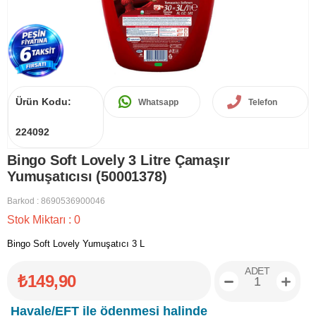
Ürün Kodu:
Whatsapp
Telefon
224092
Bingo Soft Lovely 3 Litre Çamaşır
Yumuşatıcısı (50001378)
Barkod
:
8690536900046
Stok Miktarı
:
0
Bingo Soft Lovely Yumuşatıcı 3 L
ADET
₺149,90
Havale/EFT ile ödenmesi halinde