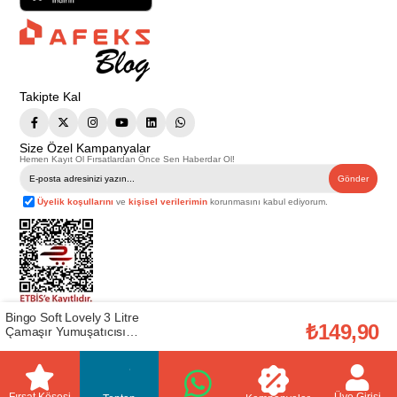
Takipte Kal
Size Özel Kampanyalar
Hemen Kayıt Ol Fırsatlardan Önce Sen Haberdar Ol!
Gönder
Üyelik koşullarını
ve
kişisel verilerimin
korunmasını kabul ediyorum.
Bingo Soft Lovely 3 Litre
Telif Hakkı © 2026
Afeks Yapı Market
. Tüm hakları saklıdır.
₺149,90
Çamaşır Yumuşatıcısı
Bu web sitesindeki tüm ürünler ticari amaçlıdır. Web sitemizde yer alan
(50001378)
görsel ve yazılı içerikler firmamıza ait olup, firmamızın yazılı izni alınmadan
hiçbir yazılı/görsel içerik, logo, kopyalanamaz, kaynak gösterilemez ve
başka yerlerde kullanılamaz. İçeriklerin izin alınmadan kopyalanması ve
kullanılması 5846 sayılı Fikir ve Sanat Eserleri Yasasına göre suçtur.