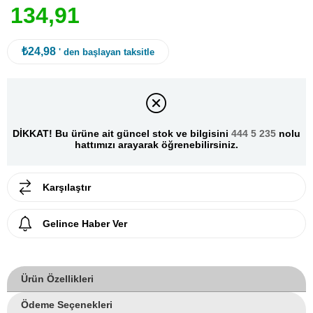
1
3
4
,
9
1
₺24,98
' den başlayan taksitle
DİKKAT! Bu ürüne ait güncel stok ve bilgisini
444 5 235
nolu
hattımızı arayarak öğrenebilirsiniz.
Karşılaştır
Gelince Haber Ver
Ürün Özellikleri
Ödeme Seçenekleri