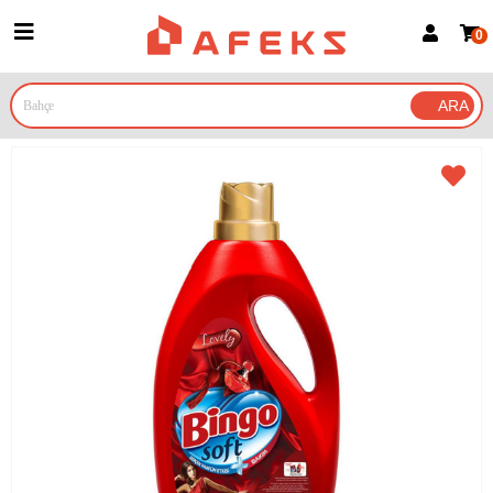
0
Üye Girişi
Üye Ol
Google İle Bağlan