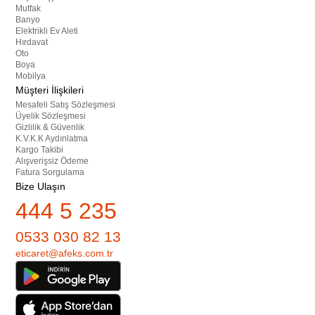
Mutfak
Banyo
Elektrikli Ev Aleti
Hırdavat
Oto
Boya
Mobilya
Müşteri İlişkileri
Mesafeli Satış Sözleşmesi
Üyelik Sözleşmesi
Gizlilik & Güvenlik
K.V.K.K Aydınlatma
Kargo Takibi
Alışverişsiz Ödeme
Fatura Sorgulama
Bize Ulaşın
444 5 235
0533 030 82 13
eticaret@afeks.com.tr