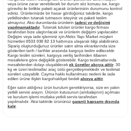
veya ürüne zarar verebilecek bir durum söz konusu ise, kargo
görevlisi ile birlikte paketi açarak ürünlerinizin durumunu kontrol
ediniz. Ürünlerinizde bir hasar gördüğünüz takdirde, kargo
yetkilisinden tutanak tutmasını isteyiniz ve paketi teslim
almayınız. Aksi durumlarda ürünlerin
iadesi ve değişimi
yapılmamaktadır
. Tutanak tutulan ürünler kargo firması
tarafından bize ulaştırılacak ve ürünlerin değişimi yapılacaktır.
Değişim veya iade işleminiz için Afeks Yapı Market müşteri
hizmetleri
0533 030 82 13
hattımıza ulaşarak bilgi alabilirsiniz.
Sipariş oluşturduğunuz ürünler satın alma ekranlarında size
gösterilen tarih / tarihler arasında kargoya teslim edilecektir.
Kargo teslim süreleri, kargoya veriliş tarihinden itibaren
mesafelere göre değişiklik gösterebilir. Kargo teslimatlarında
mesafelerden dolayı oluşabilecek
ek ücretler alıcıya aittir
. 30
kg ve üzeri teslimatlar araç üstü gerçekleşmektedir ve teslimat
süreleri uzayabilir. Cayma hakkı kullanılması nedeni ile iade
edilen ürüne ilişkin kargo/nakliyat bedeli
alıcıya aittir
.
Eğer satın aldığınız ürün kurulum gerektiriyorsa, size en yakın
yetkili servisi arayın. Ürünün kutusunun (ambalajının) açılması
ve kurulum işlemi mutlaka yetkili servis tarafından
yapılmalıdır. Aksi taktirde ürününüz
garanti kapsamı dışında
kalır
.