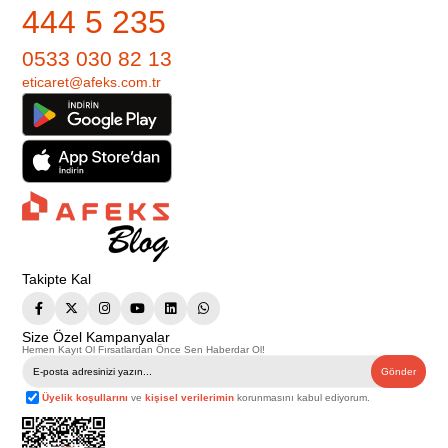
444 5 235
0533 030 82 13
eticaret@afeks.com.tr
Takipte Kal
Size Özel Kampanyalar
Hemen Kayıt Ol Fırsatlardan Önce Sen Haberdar Ol!
Gönder
Üyelik koşullarını
ve
kişisel verilerimin
korunmasını kabul ediyorum.