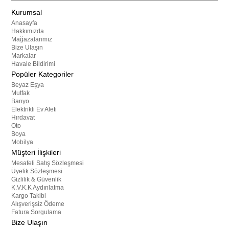
Kurumsal
Anasayfa
Hakkımızda
Mağazalarımız
Bize Ulaşın
Markalar
Havale Bildirimi
Popüler Kategoriler
Beyaz Eşya
Mutfak
Banyo
Elektrikli Ev Aleti
Hırdavat
Oto
Boya
Mobilya
Müşteri İlişkileri
Mesafeli Satış Sözleşmesi
Üyelik Sözleşmesi
Gizlilik & Güvenlik
K.V.K.K Aydınlatma
Kargo Takibi
Alışverişsiz Ödeme
Fatura Sorgulama
Bize Ulaşın