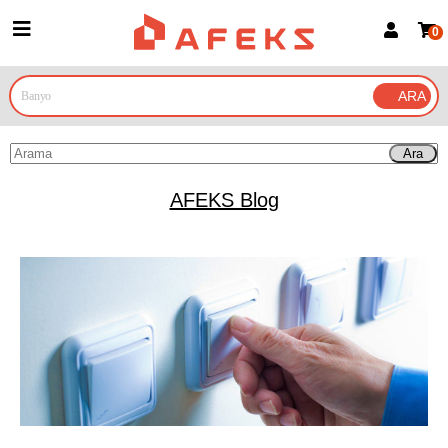
0
Üye Girişi
Üye Ol
Google İle Bağlan
Ara
AFEKS Blog