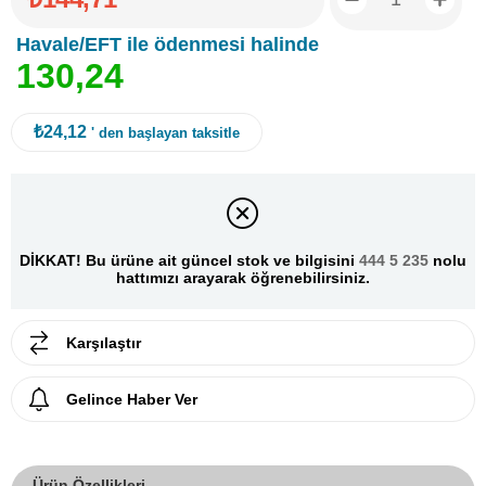
Havale/EFT ile ödenmesi halinde
1
3
0
,
2
4
₺24,12
' den başlayan taksitle
DİKKAT! Bu ürüne ait güncel stok ve bilgisini
444 5 235
nolu
hattımızı arayarak öğrenebilirsiniz.
Karşılaştır
Gelince Haber Ver
Ürün Özellikleri