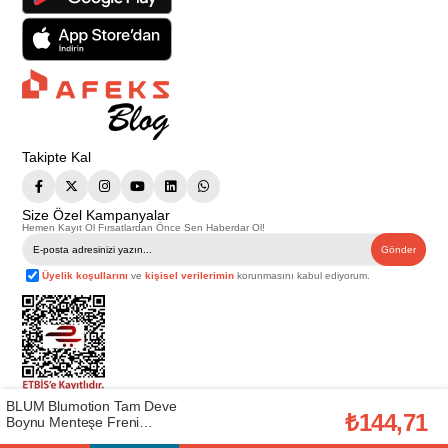
Takipte Kal
Size Özel Kampanyalar
Hemen Kayıt Ol Fırsatlardan Önce Sen Haberdar Ol!
Gönder
Üyelik koşullarını
ve
kişisel verilerimin
korunmasını kabul ediyorum.
BLUM Blumotion Tam Deve
Telif Hakkı © 2026
Afeks Yapı Market
. Tüm hakları saklıdır.
₺144,71
Boynu Menteşe Freni
Bu web sitesindeki tüm ürünler ticari amaçlıdır. Web sitemizde yer alan
(BLUM.7087993)
görsel ve yazılı içerikler firmamıza ait olup, firmamızın yazılı izni alınmadan