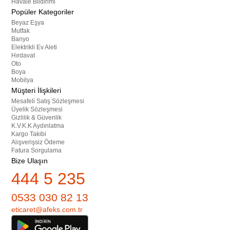
Havale Bildirimi
Popüler Kategoriler
Beyaz Eşya
Mutfak
Banyo
Elektrikli Ev Aleti
Hırdavat
Oto
Boya
Mobilya
Müşteri İlişkileri
Mesafeli Satış Sözleşmesi
Üyelik Sözleşmesi
Gizlilik & Güvenlik
K.V.K.K Aydınlatma
Kargo Takibi
Alışverişsiz Ödeme
Fatura Sorgulama
Bize Ulaşın
444 5 235
0533 030 82 13
eticaret@afeks.com.tr