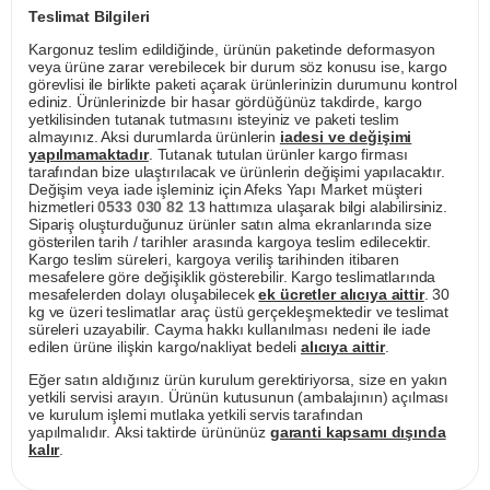
Teslimat Bilgileri
Kargonuz teslim edildiğinde, ürünün paketinde deformasyon
veya ürüne zarar verebilecek bir durum söz konusu ise, kargo
görevlisi ile birlikte paketi açarak ürünlerinizin durumunu kontrol
ediniz. Ürünlerinizde bir hasar gördüğünüz takdirde, kargo
yetkilisinden tutanak tutmasını isteyiniz ve paketi teslim
almayınız. Aksi durumlarda ürünlerin
iadesi ve değişimi
yapılmamaktadır
. Tutanak tutulan ürünler kargo firması
tarafından bize ulaştırılacak ve ürünlerin değişimi yapılacaktır.
Değişim veya iade işleminiz için Afeks Yapı Market müşteri
hizmetleri
0533 030 82 13
hattımıza ulaşarak bilgi alabilirsiniz.
Sipariş oluşturduğunuz ürünler satın alma ekranlarında size
gösterilen tarih / tarihler arasında kargoya teslim edilecektir.
Kargo teslim süreleri, kargoya veriliş tarihinden itibaren
mesafelere göre değişiklik gösterebilir. Kargo teslimatlarında
mesafelerden dolayı oluşabilecek
ek ücretler alıcıya aittir
. 30
kg ve üzeri teslimatlar araç üstü gerçekleşmektedir ve teslimat
süreleri uzayabilir. Cayma hakkı kullanılması nedeni ile iade
edilen ürüne ilişkin kargo/nakliyat bedeli
alıcıya aittir
.
Eğer satın aldığınız ürün kurulum gerektiriyorsa, size en yakın
yetkili servisi arayın. Ürünün kutusunun (ambalajının) açılması
ve kurulum işlemi mutlaka yetkili servis tarafından
yapılmalıdır. Aksi taktirde ürününüz
garanti kapsamı dışında
kalır
.