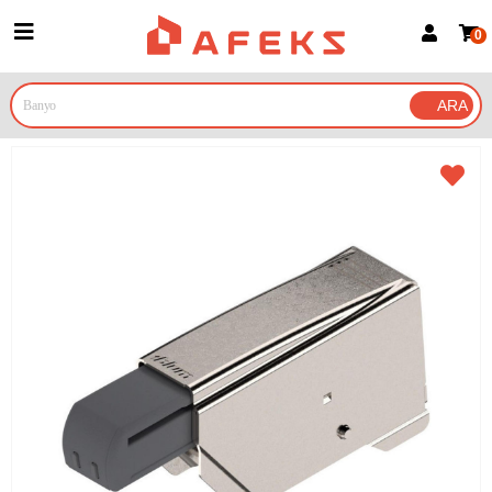
0
Üye Girişi
Üye Ol
Google İle Bağlan