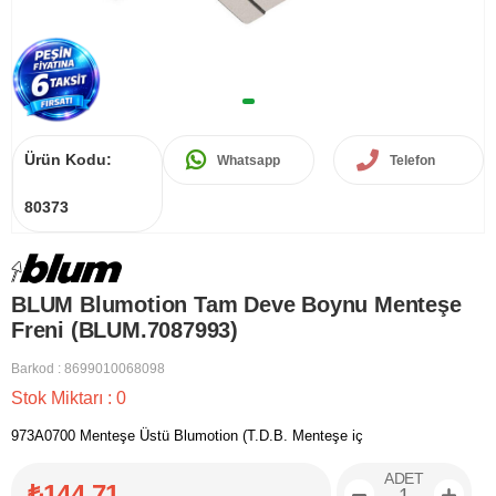
Ürün Kodu:
Whatsapp
Telefon
80373
BLUM Blumotion Tam Deve Boynu Menteşe
Freni (BLUM.7087993)
Barkod
:
8699010068098
Stok Miktarı
:
0
973A0700 Menteşe Üstü Blumotion (T.D.B. Menteşe iç
ADET
₺144,71