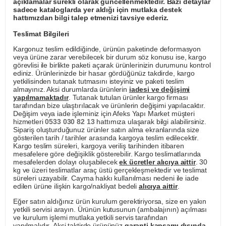
açıklamalar sürekli olarak güncellenmektedir. Bazı detaylar
sadece kataloglarda yer aldığı için mutlaka destek
hattımızdan bilgi talep etmenizi tavsiye ederiz.
Teslimat Bilgileri
Kargonuz teslim edildiğinde, ürünün paketinde deformasyon
veya ürüne zarar verebilecek bir durum söz konusu ise, kargo
görevlisi ile birlikte paketi açarak ürünlerinizin durumunu kontrol
ediniz. Ürünlerinizde bir hasar gördüğünüz takdirde, kargo
yetkilisinden tutanak tutmasını isteyiniz ve paketi teslim
almayınız. Aksi durumlarda ürünlerin
iadesi ve değişimi
yapılmamaktadır
. Tutanak tutulan ürünler kargo firması
tarafından bize ulaştırılacak ve ürünlerin değişimi yapılacaktır.
Değişim veya iade işleminiz için Afeks Yapı Market müşteri
hizmetleri
0533 030 82 13
hattımıza ulaşarak bilgi alabilirsiniz.
Sipariş oluşturduğunuz ürünler satın alma ekranlarında size
gösterilen tarih / tarihler arasında kargoya teslim edilecektir.
Kargo teslim süreleri, kargoya veriliş tarihinden itibaren
mesafelere göre değişiklik gösterebilir. Kargo teslimatlarında
mesafelerden dolayı oluşabilecek
ek ücretler alıcıya aittir
. 30
kg ve üzeri teslimatlar araç üstü gerçekleşmektedir ve teslimat
süreleri uzayabilir. Cayma hakkı kullanılması nedeni ile iade
edilen ürüne ilişkin kargo/nakliyat bedeli
alıcıya aittir
.
Eğer satın aldığınız ürün kurulum gerektiriyorsa, size en yakın
yetkili servisi arayın. Ürünün kutusunun (ambalajının) açılması
ve kurulum işlemi mutlaka yetkili servis tarafından
yapılmalıdır. Aksi taktirde ürününüz
garanti kapsamı dışında