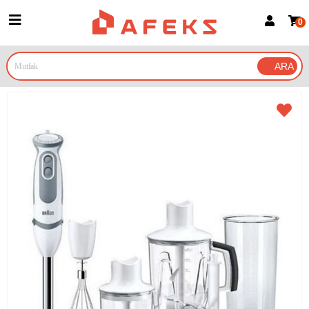
0
Üye Girişi
Üye Ol
Google İle Bağlan