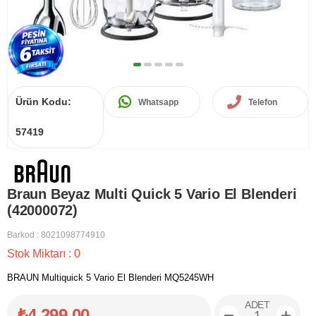
Ürün Kodu:
Whatsapp
Telefon
57419
Braun Beyaz Multi Quick 5 Vario El Blenderi
(42000072)
Barkod
:
8021098774910
Stok Miktarı
:
0
BRAUN Multiquick 5 Vario El Blenderi MQ5245WH
ADET
₺4.299,00