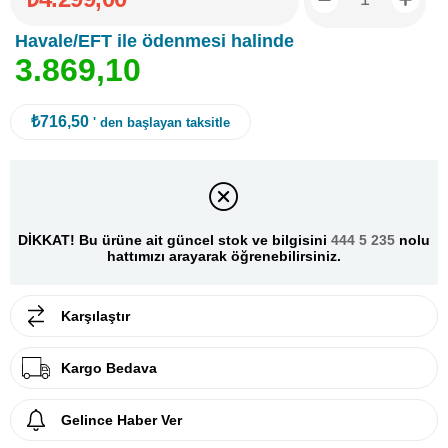
Havale/EFT ile ödenmesi halinde
3
.
8
6
9
,
1
0
₺716,50
' den başlayan taksitle
DİKKAT! Bu ürüne ait güncel stok ve bilgisini
444 5 235
nolu
hattımızı arayarak öğrenebilirsiniz.
Karşılaştır
Kargo Bedava
Gelince Haber Ver