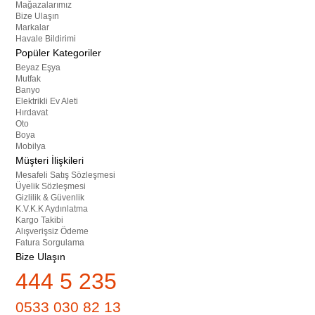
Mağazalarımız
Bize Ulaşın
Markalar
Havale Bildirimi
Popüler Kategoriler
Beyaz Eşya
Mutfak
Banyo
Elektrikli Ev Aleti
Hırdavat
Oto
Boya
Mobilya
Müşteri İlişkileri
Mesafeli Satış Sözleşmesi
Üyelik Sözleşmesi
Gizlilik & Güvenlik
K.V.K.K Aydınlatma
Kargo Takibi
Alışverişsiz Ödeme
Fatura Sorgulama
Bize Ulaşın
444 5 235
0533 030 82 13