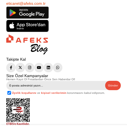
eticaret@afeks.com.tr
Takipte Kal
Size Özel Kampanyalar
Hemen Kayıt Ol Fırsatlardan Önce Sen Haberdar Ol!
Gönder
Üyelik koşullarını
ve
kişisel verilerimin
korunmasını kabul ediyorum.