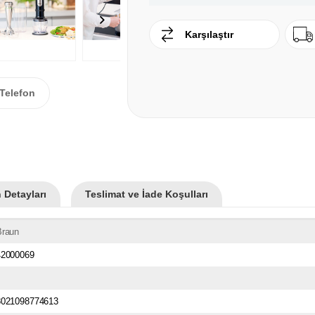
Karşılaştır
Telefon
 Detayları
Teslimat ve İade Koşulları
Braun
42000069
8021098774613