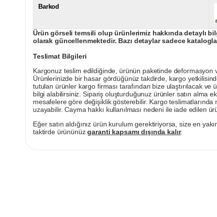
Barkod
Ürün görseli temsili olup ürünlerimiz hakkında detaylı bil
olarak güncellenmektedir. Bazı detaylar sadece kataloglar
Teslimat Bilgileri
Kargonuz teslim edildiğinde, ürünün paketinde deformasyon vey
Ürünlerinizde bir hasar gördüğünüz takdirde, kargo yetkilisind
tutulan ürünler kargo firması tarafından bize ulaştırılacak ve 
bilgi alabilirsiniz. Sipariş oluşturduğunuz ürünler satın alma ek
mesafelere göre değişiklik gösterebilir. Kargo teslimatlarınd
uzayabilir. Cayma hakkı kullanılması nedeni ile iade edilen ürü
Eğer satın aldığınız ürün kurulum gerektiriyorsa, size en yakın
taktirde ürününüz
garanti kapsamı dışında kalır
.