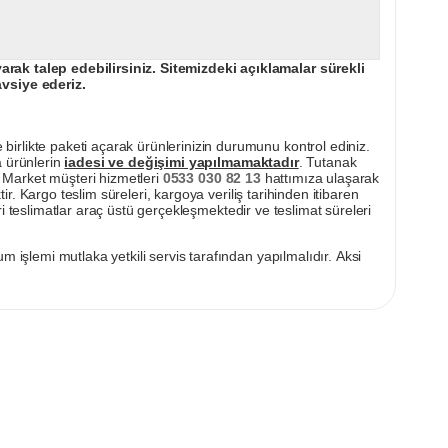
ak talep edebilirsiniz. Sitemizdeki açıklamalar sürekli
avsiye ederiz.
irlikte paketi açarak ürünlerinizin durumunu kontrol ediniz.
a ürünlerin
iadesi ve değişimi yapılmamaktadır
. Tutanak
pı Market müşteri hizmetleri
0533 030 82 13
hattımıza ulaşarak
ir. Kargo teslim süreleri, kargoya veriliş tarihinden itibaren
i teslimatlar araç üstü gerçekleşmektedir ve teslimat süreleri
m işlemi mutlaka yetkili servis tarafından yapılmalıdır. Aksi