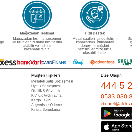
Mağazadan Teslimat
Hızlı Destek
Mağazadan teslimat seçeneği
Mesai saatleri içinde iletişim
Si
rgo
ile ürünlerinizi daha hızlı teslim
kanallarımızı kullanarak
i
alabilir ve indirim
deneyimli müşteri
v
kazanabilirsiniz.
temsilcilerimize hızla
ulaşabilirisiniz.
Müşteri İlişkileri
Bize Ulaşın
Mesafeli Satış Sözleşmesi
444 5 
Üyelik Sözleşmesi
Gizlilik & Güvenlik
0533 030 
K.V.K.K Aydınlatma
Kargo Takibi
eticaret@afeks.
Alışverişsiz Ödeme
Fatura Sorgulama