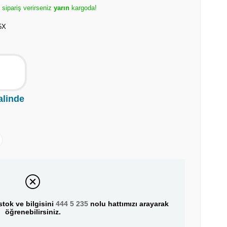
e sipariş verirseniz
yarın
kargoda!
5X
alinde
tok ve bilgisini
444 5 235
nolu hattımızı arayarak
öğrenebilirsiniz.