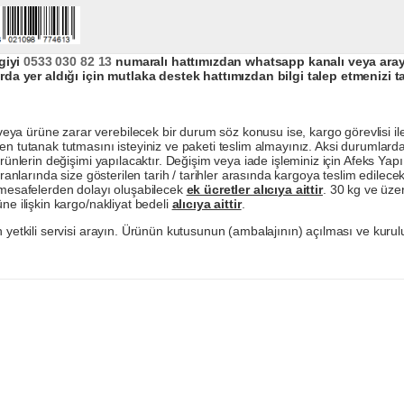
giyi
0533 030 82 13
numaralı hattımızdan whatsapp kanalı veya arayar
da yer aldığı için mutlaka destek hattımızdan bilgi talep etmenizi t
a ürüne zarar verebilecek bir durum söz konusu ise, kargo görevlisi ile b
en tutanak tutmasını isteyiniz ve paketi teslim almayınız. Aksi durumlard
ürünlerin değişimi yapılacaktır. Değişim veya iade işleminiz için Afeks Ya
ranlarında size gösterilen tarih / tarihler arasında kargoya teslim edilecekt
a mesafelerden dolayı oluşabilecek
ek ücretler alıcıya aittir
. 30 kg ve üzer
ne ilişkin kargo/nakliyat bedeli
alıcıya aittir
.
 yetkili servisi arayın. Ürünün kutusunun (ambalajının) açılması ve kurulu