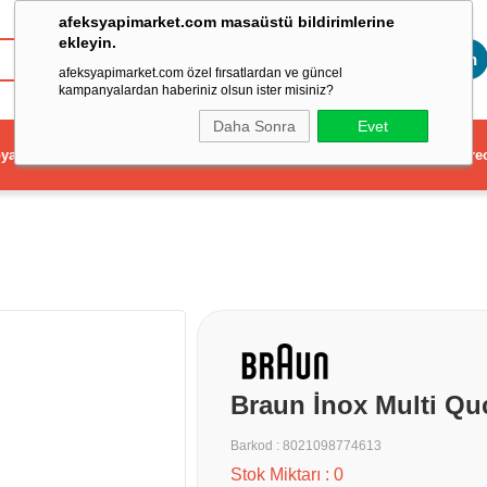
afeksyapimarket.com masaüstü bildirimlerine
ekleyin.
Toptan
afeksyapimarket.com özel fırsatlardan ve güncel
kampanyalardan haberiniz olsun ister misiniz?
Daha Sonra
Evet
ya
Elektrikli El Aleti
Aydınlatma ve Elektrik
Dekorasyon ve Ev Gere
Braun İnox Multi Quc
Barkod
:
8021098774613
Stok Miktarı
:
0