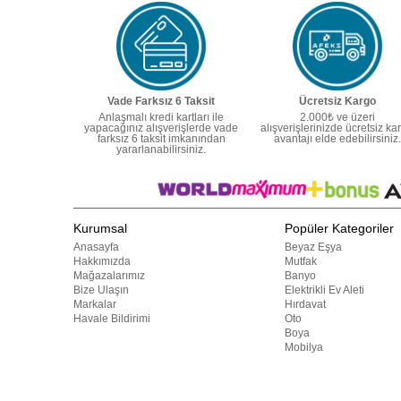
Vade Farksız 6 Taksit
Ücretsiz Kargo
Anlaşmalı kredi kartları ile
2.000₺ ve üzeri
yapacağınız alışverişlerde vade
alışverişlerinizde ücretsiz ka
farksız 6 taksit imkanından
avantajı elde edebilirsiniz.
yararlanabilirsiniz.
Kurumsal
Popüler Kategoriler
Anasayfa
Beyaz Eşya
Hakkımızda
Mutfak
Mağazalarımız
Banyo
Bize Ulaşın
Elektrikli Ev Aleti
Markalar
Hırdavat
Havale Bildirimi
Oto
Boya
Mobilya