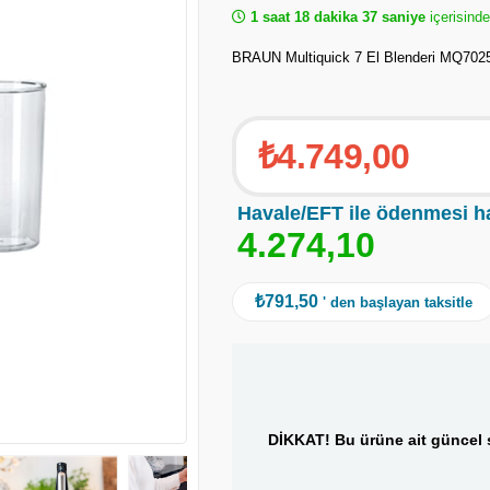
1 saat 18 dakika 36 saniye
içerisind
BRAUN Multiquick 7 El Blenderi MQ702
₺4.749,00
Havale/EFT ile ödenmesi h
4
.
2
7
4
,
1
0
₺791,50
' den başlayan taksitle
DİKKAT! Bu ürüne ait güncel s