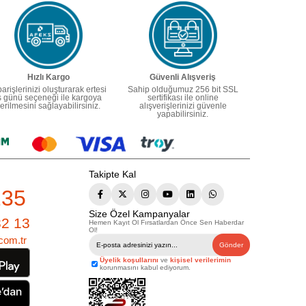
Hızlı Kargo
Güvenli Alışveriş
parişlerinizi oluşturarak ertesi
Sahip olduğumuz 256 bit SSL
ş günü seçeneği ile kargoya
sertifikası ile online
erilmesini sağlayabilirsiniz.
alışverişlerinizi güvenle
yapabilirsiniz.
Takipte Kal
235
Size Özel Kampanyalar
82 13
Hemen Kayıt Ol Fırsatlardan Önce Sen Haberdar
Ol!
com.tr
Gönder
Üyelik koşullarını
ve
kişisel verilerimin
korunmasını kabul ediyorum.