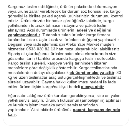
Kargonuz teslim edildiğinde, ürünün paketinde deformasyon
veya ürüne zarar verebilecek bir durum söz konusu ise, kargo
görevlisi ile birlikte paketi açarak ürünlerinizin durumunu kontrol
ediniz. Ürünlerinizde bir hasar gördüğünüz takdirde, kargo
yetkilisinden tutanak tutmasını isteyiniz ve paketi teslim
almayınız. Aksi durumlarda ürünlerin
iadesi ve değişimi
yapılmamaktadır
. Tutanak tutulan ürünler kargo firması
tarafından bize ulaştırılacak ve ürünlerin değişimi yapılacaktır.
Değişim veya iade işleminiz için Afeks Yapı Market müşteri
hizmetleri
0533 030 82 13
hattımıza ulaşarak bilgi alabilirsiniz.
Sipariş oluşturduğunuz ürünler satın alma ekranlarında size
gösterilen tarih / tarihler arasında kargoya teslim edilecektir.
Kargo teslim süreleri, kargoya veriliş tarihinden itibaren
mesafelere göre değişiklik gösterebilir. Kargo teslimatlarında
mesafelerden dolayı oluşabilecek
ek ücretler alıcıya aittir
. 30
kg ve üzeri teslimatlar araç üstü gerçekleşmektedir ve teslimat
süreleri uzayabilir. Cayma hakkı kullanılması nedeni ile iade
edilen ürüne ilişkin kargo/nakliyat bedeli
alıcıya aittir
.
Eğer satın aldığınız ürün kurulum gerektiriyorsa, size en yakın
yetkili servisi arayın. Ürünün kutusunun (ambalajının) açılması
ve kurulum işlemi mutlaka yetkili servis tarafından
yapılmalıdır. Aksi taktirde ürününüz
garanti kapsamı dışında
kalır
.