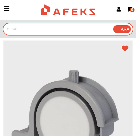
0
Üye Girişi
Üye Ol
Google İle Bağlan