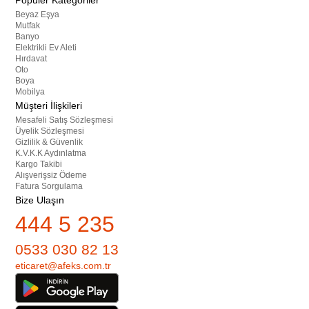
Popüler Kategoriler
Beyaz Eşya
Mutfak
Banyo
Elektrikli Ev Aleti
Hırdavat
Oto
Boya
Mobilya
Müşteri İlişkileri
Mesafeli Satış Sözleşmesi
Üyelik Sözleşmesi
Gizlilik & Güvenlik
K.V.K.K Aydınlatma
Kargo Takibi
Alışverişsiz Ödeme
Fatura Sorgulama
Bize Ulaşın
444 5 235
0533 030 82 13
eticaret@afeks.com.tr