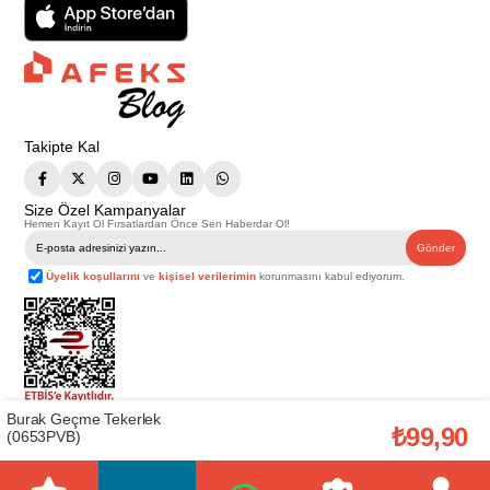
Takipte Kal
Size Özel Kampanyalar
Hemen Kayıt Ol Fırsatlardan Önce Sen Haberdar Ol!
Gönder
Üyelik koşullarını
ve
kişisel verilerimin
korunmasını kabul ediyorum.
Burak Geçme Tekerlek
Telif Hakkı © 2026
Afeks Yapı Market
. Tüm hakları saklıdır.
₺99,90
(0653PVB)
Bu web sitesindeki tüm ürünler ticari amaçlıdır. Web sitemizde yer alan
görsel ve yazılı içerikler firmamıza ait olup, firmamızın yazılı izni alınmadan
hiçbir yazılı/görsel içerik, logo, kopyalanamaz, kaynak gösterilemez ve
başka yerlerde kullanılamaz. İçeriklerin izin alınmadan kopyalanması ve