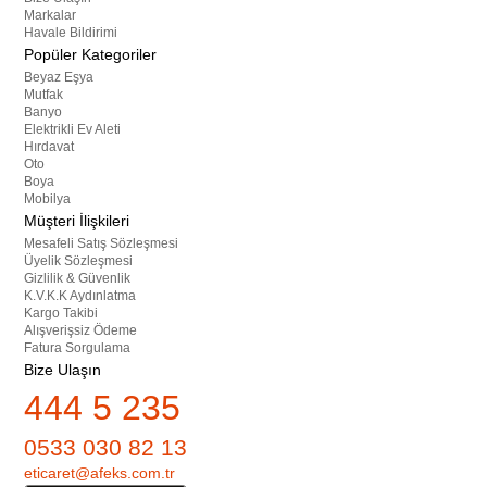
Markalar
Havale Bildirimi
Popüler Kategoriler
Beyaz Eşya
Mutfak
Banyo
Elektrikli Ev Aleti
Hırdavat
Oto
Boya
Mobilya
Müşteri İlişkileri
Mesafeli Satış Sözleşmesi
Üyelik Sözleşmesi
Gizlilik & Güvenlik
K.V.K.K Aydınlatma
Kargo Takibi
Alışverişsiz Ödeme
Fatura Sorgulama
Bize Ulaşın
444 5 235
0533 030 82 13
eticaret@afeks.com.tr