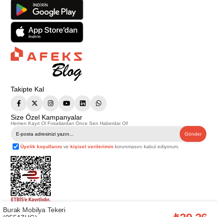
Takipte Kal
Size Özel Kampanyalar
Hemen Kayıt Ol Fırsatlardan Önce Sen Haberdar Ol!
Gönder
Üyelik koşullarını
ve
kişisel verilerimin
korunmasını kabul ediyorum.
Burak Mobilya Tekeri
Telif Hakkı © 2026
Afeks Yapı Market
. Tüm hakları saklıdır.