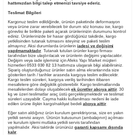
hattımızdan bilgi talep etmenizi tavsiye ederiz.
Teslimat Bilgileri
Kargonuz teslim edildiğinde, ürünün paketinde deformasyon
veya ürüne zarar verebilecek bir durum söz konusu ise, kargo
görevlisi ile birlikte paketi açarak ürünlerinizin durumunu kontrol
ediniz. Ürünlerinizde bir hasar gördüğünüz takdirde, kargo
yetkilisinden tutanak tutmasını isteyiniz ve paketi teslim
almayınız. Aksi durumlarda ürünlerin
iadesi ve değişimi
yapılmamaktadır
. Tutanak tutulan ürünler kargo firması
tarafından bize ulaştırılacak ve ürünlerin değişimi yapılacaktır.
Değişim veya iade işleminiz için Afeks Yapı Market müşteri
hizmetleri
0533 030 82 13
hattımıza ulaşarak bilgi alabilirsiniz.
Sipariş oluşturduğunuz ürünler satın alma ekranlarında size
gösterilen tarih / tarihler arasında kargoya teslim edilecektir.
Kargo teslim süreleri, kargoya veriliş tarihinden itibaren
mesafelere göre değişiklik gösterebilir. Kargo teslimatlarında
mesafelerden dolayı oluşabilecek
ek ücretler alıcıya aittir
. 30
kg ve üzeri teslimatlar araç üstü gerçekleşmektedir ve teslimat
süreleri uzayabilir. Cayma hakkı kullanılması nedeni ile iade
edilen ürüne ilişkin kargo/nakliyat bedeli
alıcıya aittir
.
Eğer satın aldığınız ürün kurulum gerektiriyorsa, size en yakın
yetkili servisi arayın. Ürünün kutusunun (ambalajının) açılması
ve kurulum işlemi mutlaka yetkili servis tarafından
yapılmalıdır. Aksi taktirde ürününüz
garanti kapsamı dışında
kalır
.