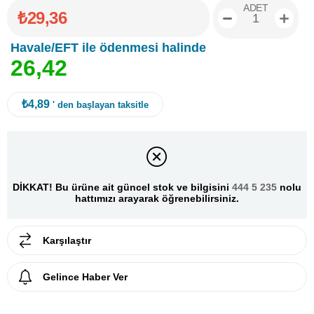
ADET
₺29,36
Havale/EFT ile ödenmesi halinde
2
6
,
4
2
₺4,89
' den başlayan taksitle
DİKKAT! Bu ürüne ait güncel stok ve bilgisini
444 5 235
nolu
hattımızı arayarak öğrenebilirsiniz.
Karşılaştır
Gelince Haber Ver