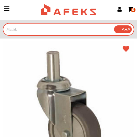
0
Üye Girişi
Üye Ol
Google İle Bağlan