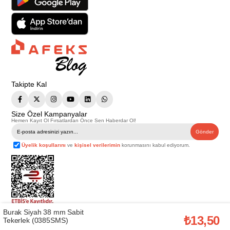
Takipte Kal
Size Özel Kampanyalar
Hemen Kayıt Ol Fırsatlardan Önce Sen Haberdar Ol!
Gönder
Üyelik koşullarını
ve
kişisel verilerimin
korunmasını kabul ediyorum.
Burak Siyah 38 mm Sabit
Telif Hakkı © 2026
Afeks Yapı Market
. Tüm hakları saklıdır.
₺13,50
Tekerlek (0385SMS)
Bu web sitesindeki tüm ürünler ticari amaçlıdır. Web sitemizde yer alan
görsel ve yazılı içerikler firmamıza ait olup, firmamızın yazılı izni alınmadan