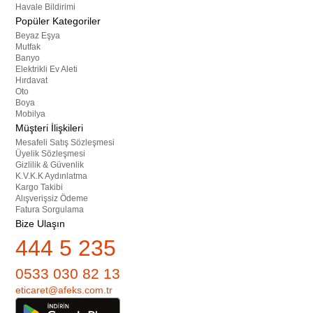
Havale Bildirimi
Popüler Kategoriler
Beyaz Eşya
Mutfak
Banyo
Elektrikli Ev Aleti
Hırdavat
Oto
Boya
Mobilya
Müşteri İlişkileri
Mesafeli Satış Sözleşmesi
Üyelik Sözleşmesi
Gizlilik & Güvenlik
K.V.K.K Aydınlatma
Kargo Takibi
Alışverişsiz Ödeme
Fatura Sorgulama
Bize Ulaşın
444 5 235
0533 030 82 13
eticaret@afeks.com.tr