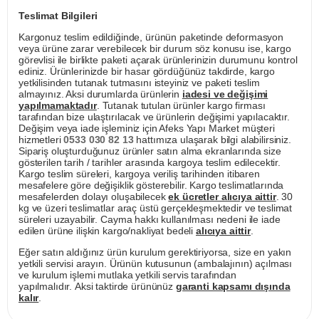
Teslimat Bilgileri
Kargonuz teslim edildiğinde, ürünün paketinde deformasyon
veya ürüne zarar verebilecek bir durum söz konusu ise, kargo
görevlisi ile birlikte paketi açarak ürünlerinizin durumunu kontrol
ediniz. Ürünlerinizde bir hasar gördüğünüz takdirde, kargo
yetkilisinden tutanak tutmasını isteyiniz ve paketi teslim
almayınız. Aksi durumlarda ürünlerin
iadesi ve değişimi
yapılmamaktadır
. Tutanak tutulan ürünler kargo firması
tarafından bize ulaştırılacak ve ürünlerin değişimi yapılacaktır.
Değişim veya iade işleminiz için Afeks Yapı Market müşteri
hizmetleri
0533 030 82 13
hattımıza ulaşarak bilgi alabilirsiniz.
Sipariş oluşturduğunuz ürünler satın alma ekranlarında size
gösterilen tarih / tarihler arasında kargoya teslim edilecektir.
Kargo teslim süreleri, kargoya veriliş tarihinden itibaren
mesafelere göre değişiklik gösterebilir. Kargo teslimatlarında
mesafelerden dolayı oluşabilecek
ek ücretler alıcıya aittir
. 30
kg ve üzeri teslimatlar araç üstü gerçekleşmektedir ve teslimat
süreleri uzayabilir. Cayma hakkı kullanılması nedeni ile iade
edilen ürüne ilişkin kargo/nakliyat bedeli
alıcıya aittir
.
Eğer satın aldığınız ürün kurulum gerektiriyorsa, size en yakın
yetkili servisi arayın. Ürünün kutusunun (ambalajının) açılması
ve kurulum işlemi mutlaka yetkili servis tarafından
yapılmalıdır. Aksi taktirde ürününüz
garanti kapsamı dışında
kalır
.