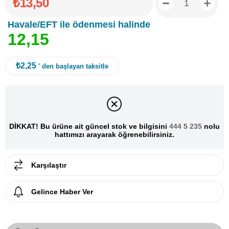
₺13,50
Havale/EFT ile ödenmesi halinde
1
2
,
1
5
₺2,25
' den başlayan taksitle
DİKKAT! Bu ürüne ait güncel stok ve bilgisini
444 5 235
nolu
hattımızı arayarak öğrenebilirsiniz.
Karşılaştır
Gelince Haber Ver