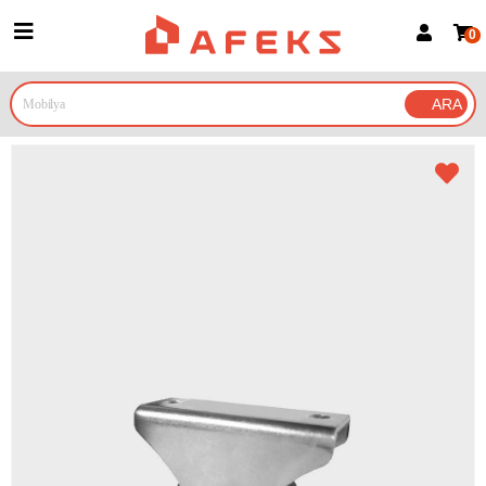
0
Üye Girişi
Üye Ol
Google İle Bağlan