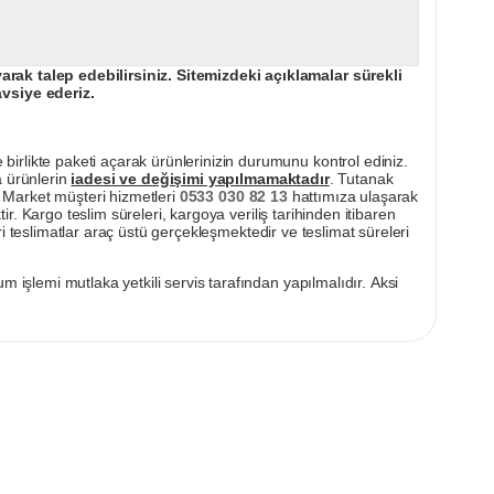
ak talep edebilirsiniz. Sitemizdeki açıklamalar sürekli
avsiye ederiz.
irlikte paketi açarak ürünlerinizin durumunu kontrol ediniz.
a ürünlerin
iadesi ve değişimi yapılmamaktadır
. Tutanak
pı Market müşteri hizmetleri
0533 030 82 13
hattımıza ulaşarak
ir. Kargo teslim süreleri, kargoya veriliş tarihinden itibaren
i teslimatlar araç üstü gerçekleşmektedir ve teslimat süreleri
m işlemi mutlaka yetkili servis tarafından yapılmalıdır. Aksi