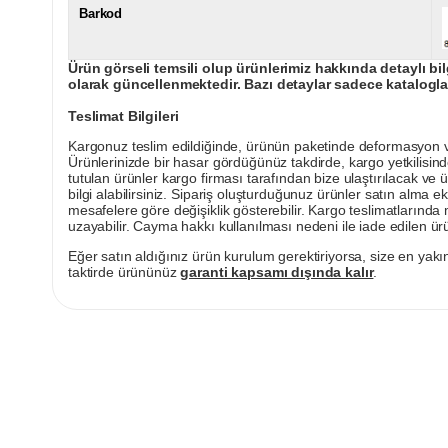
Barkod
Ürün görseli temsili olup ürünlerimiz hakkında detaylı bil
olarak güncellenmektedir. Bazı detaylar sadece kataloglar
Teslimat Bilgileri
Kargonuz teslim edildiğinde, ürünün paketinde deformasyon vey
Ürünlerinizde bir hasar gördüğünüz takdirde, kargo yetkilisind
tutulan ürünler kargo firması tarafından bize ulaştırılacak ve 
bilgi alabilirsiniz. Sipariş oluşturduğunuz ürünler satın alma ek
mesafelere göre değişiklik gösterebilir. Kargo teslimatlarınd
uzayabilir. Cayma hakkı kullanılması nedeni ile iade edilen ürü
Eğer satın aldığınız ürün kurulum gerektiriyorsa, size en yakın
taktirde ürününüz
garanti kapsamı dışında kalır
.