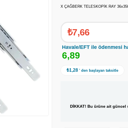
X ÇAĞBERK TELESKOPİK RAY 36x35
₺7,66
Havale/EFT ile ödenmesi h
6
,
8
9
₺1,28
' den başlayan taksitle
DİKKAT! Bu ürüne ait güncel s