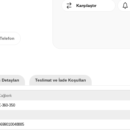
Karşılaştır
Telefon
 Detayları
Teslimat ve İade Koşulları
Çağberk
Ç-360-350
8699010048885