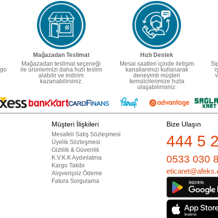
Mağazadan Teslimat
Hızlı Destek
Mağazadan teslimat seçeneği
Mesai saatleri içinde iletişim
Si
rgo
ile ürünlerinizi daha hızlı teslim
kanallarımızı kullanarak
i
alabilir ve indirim
deneyimli müşteri
v
kazanabilirsiniz.
temsilcilerimize hızla
ulaşabilirisiniz.
Müşteri İlişkileri
Bize Ulaşın
Mesafeli Satış Sözleşmesi
444 5 
Üyelik Sözleşmesi
Gizlilik & Güvenlik
0533 030 
K.V.K.K Aydınlatma
Kargo Takibi
eticaret@afeks.
Alışverişsiz Ödeme
Fatura Sorgulama