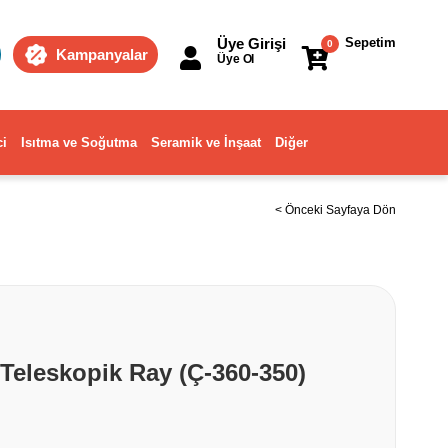
Üye Girişi
Sepetim
0
Kampanyalar
Üye Ol
ci
Isıtma ve Soğutma
Seramik ve İnşaat
Diğer
< Önceki Sayfaya Dön
eleskopik Ray (Ç-360-350)