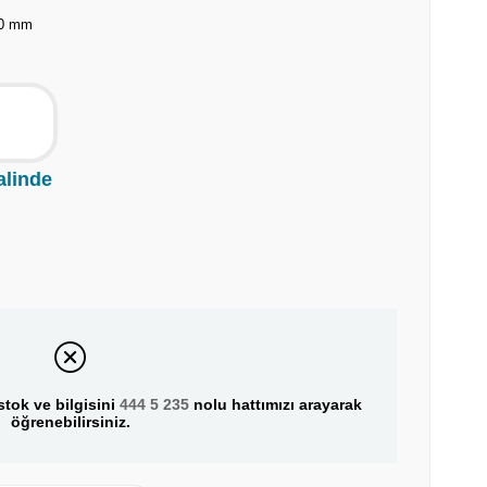
0 mm
alinde
tok ve bilgisini
444 5 235
nolu hattımızı arayarak
öğrenebilirsiniz.