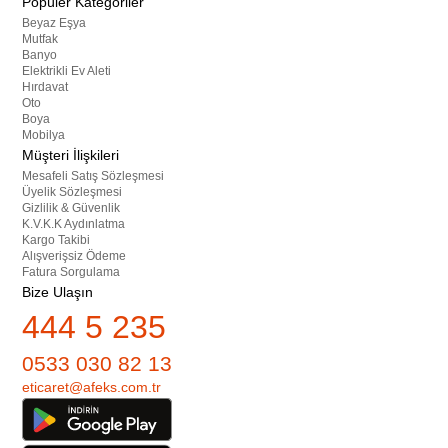
Popüler Kategoriler
Beyaz Eşya
Mutfak
Banyo
Elektrikli Ev Aleti
Hırdavat
Oto
Boya
Mobilya
Müşteri İlişkileri
Mesafeli Satış Sözleşmesi
Üyelik Sözleşmesi
Gizlilik & Güvenlik
K.V.K.K Aydınlatma
Kargo Takibi
Alışverişsiz Ödeme
Fatura Sorgulama
Bize Ulaşın
444 5 235
0533 030 82 13
eticaret@afeks.com.tr