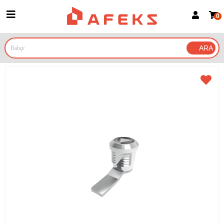
0
Üye Girişi
Üye Ol
Google İle Bağlan