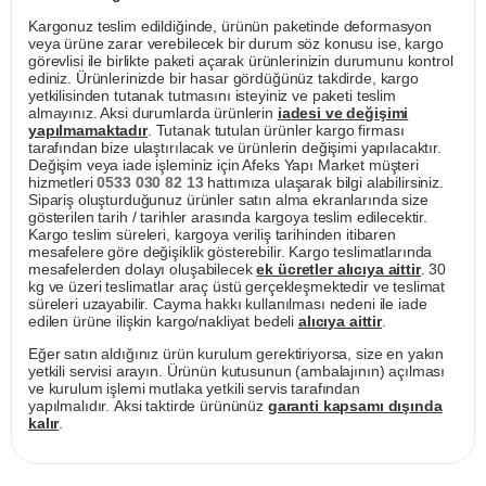
Kargonuz teslim edildiğinde, ürünün paketinde deformasyon
veya ürüne zarar verebilecek bir durum söz konusu ise, kargo
görevlisi ile birlikte paketi açarak ürünlerinizin durumunu kontrol
ediniz. Ürünlerinizde bir hasar gördüğünüz takdirde, kargo
yetkilisinden tutanak tutmasını isteyiniz ve paketi teslim
almayınız. Aksi durumlarda ürünlerin
iadesi ve değişimi
yapılmamaktadır
. Tutanak tutulan ürünler kargo firması
tarafından bize ulaştırılacak ve ürünlerin değişimi yapılacaktır.
Değişim veya iade işleminiz için Afeks Yapı Market müşteri
hizmetleri
0533 030 82 13
hattımıza ulaşarak bilgi alabilirsiniz.
Sipariş oluşturduğunuz ürünler satın alma ekranlarında size
gösterilen tarih / tarihler arasında kargoya teslim edilecektir.
Kargo teslim süreleri, kargoya veriliş tarihinden itibaren
mesafelere göre değişiklik gösterebilir. Kargo teslimatlarında
mesafelerden dolayı oluşabilecek
ek ücretler alıcıya aittir
. 30
kg ve üzeri teslimatlar araç üstü gerçekleşmektedir ve teslimat
süreleri uzayabilir. Cayma hakkı kullanılması nedeni ile iade
edilen ürüne ilişkin kargo/nakliyat bedeli
alıcıya aittir
.
Eğer satın aldığınız ürün kurulum gerektiriyorsa, size en yakın
yetkili servisi arayın. Ürünün kutusunun (ambalajının) açılması
ve kurulum işlemi mutlaka yetkili servis tarafından
yapılmalıdır. Aksi taktirde ürününüz
garanti kapsamı dışında
kalır
.