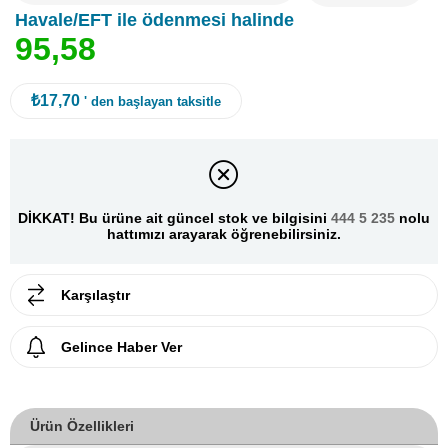
Havale/EFT ile ödenmesi halinde
9
5
,
5
8
₺17,70
' den başlayan taksitle
DİKKAT! Bu ürüne ait güncel stok ve bilgisini
444 5 235
nolu
hattımızı arayarak öğrenebilirsiniz.
Karşılaştır
Gelince Haber Ver
Ürün Özellikleri