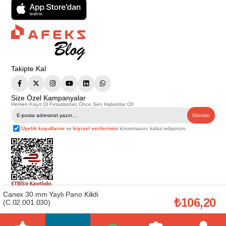
Takipte Kal
Size Özel Kampanyalar
Hemen Kayıt Ol Fırsatlardan Önce Sen Haberdar Ol!
Gönder
Üyelik koşullarını
ve
kişisel verilerimin
korunmasını kabul ediyorum.
Canex 30 mm Yaylı Pano Kilidi
Telif Hakkı © 2026
Afeks Yapı Market
. Tüm hakları saklıdır.
₺106,20
(C.02.001.030)
Bu web sitesindeki tüm ürünler ticari amaçlıdır. Web sitemizde yer alan
görsel ve yazılı içerikler firmamıza ait olup, firmamızın yazılı izni alınmadan
hiçbir yazılı/görsel içerik, logo, kopyalanamaz, kaynak gösterilemez ve
başka yerlerde kullanılamaz. İçeriklerin izin alınmadan kopyalanması ve