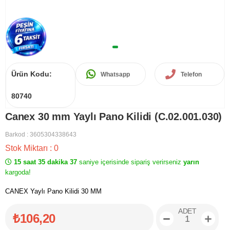
Ürün Kodu:
Whatsapp
Telefon
80740
Canex 30 mm Yaylı Pano Kilidi (C.02.001.030)
Barkod
:
3605304338643
Stok Miktarı
:
0
15 saat 35 dakika 37
saniye içerisinde sipariş verirseniz
yarın
kargoda!
CANEX Yaylı Pano Kilidi 30 MM
ADET
₺106,20