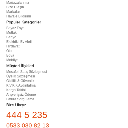
Mağazalarımız
Bize Ulaşın
Markalar
Havale Bildirimi
Popüler Kategoriler
Beyaz Eşya
Mutfak
Banyo
Elektrikli Ev Aleti
Hırdavat
Oto
Boya
Mobilya
Müşteri İlişkileri
Mesafeli Satış Sözleşmesi
Üyelik Sözleşmesi
Gizlilik & Güvenlik
K.V.K.K Aydınlatma
Kargo Takibi
Alışverişsiz Ödeme
Fatura Sorgulama
Bize Ulaşın
444 5 235
0533 030 82 13