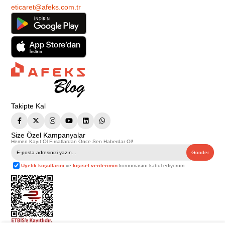
eticaret@afeks.com.tr
Takipte Kal
Size Özel Kampanyalar
Hemen Kayıt Ol Fırsatlardan Önce Sen Haberdar Ol!
Gönder
Üyelik koşullarını
ve
kişisel verilerimin
korunmasını kabul ediyorum.