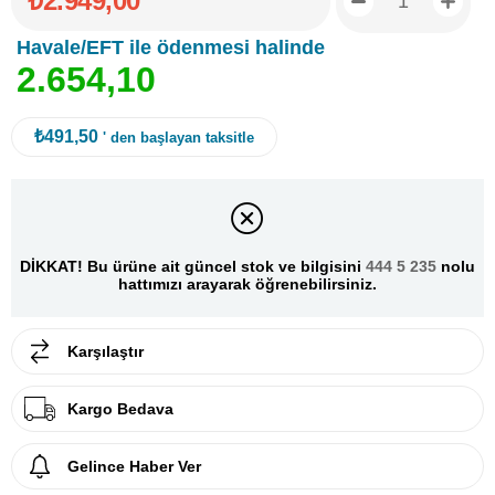
₺2.949,00
Havale/EFT ile ödenmesi halinde
2
.
6
5
4
,
1
0
₺491,50
' den başlayan taksitle
DİKKAT! Bu ürüne ait güncel stok ve bilgisini
444 5 235
nolu
hattımızı arayarak öğrenebilirsiniz.
Karşılaştır
Kargo Bedava
Gelince Haber Ver