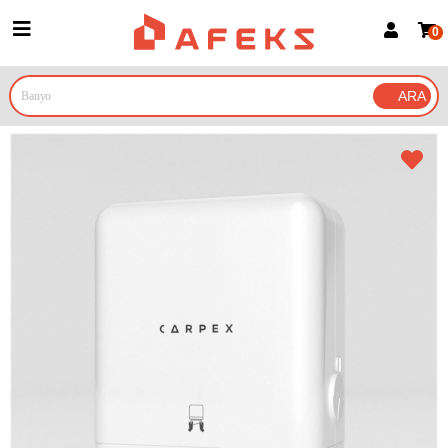
0
Üye Girişi
Üye Ol
Google İle Bağlan