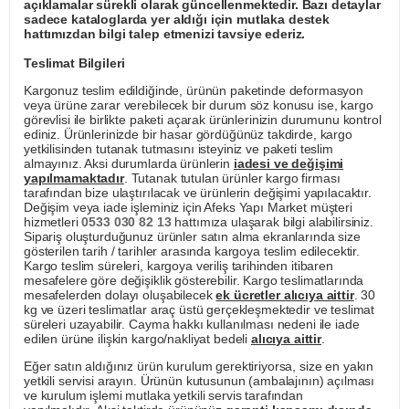
açıklamalar sürekli olarak güncellenmektedir. Bazı detaylar
sadece kataloglarda yer aldığı için mutlaka destek
hattımızdan bilgi talep etmenizi tavsiye ederiz.
Teslimat Bilgileri
Kargonuz teslim edildiğinde, ürünün paketinde deformasyon
veya ürüne zarar verebilecek bir durum söz konusu ise, kargo
görevlisi ile birlikte paketi açarak ürünlerinizin durumunu kontrol
ediniz. Ürünlerinizde bir hasar gördüğünüz takdirde, kargo
yetkilisinden tutanak tutmasını isteyiniz ve paketi teslim
almayınız. Aksi durumlarda ürünlerin
iadesi ve değişimi
yapılmamaktadır
. Tutanak tutulan ürünler kargo firması
tarafından bize ulaştırılacak ve ürünlerin değişimi yapılacaktır.
Değişim veya iade işleminiz için Afeks Yapı Market müşteri
hizmetleri
0533 030 82 13
hattımıza ulaşarak bilgi alabilirsiniz.
Sipariş oluşturduğunuz ürünler satın alma ekranlarında size
gösterilen tarih / tarihler arasında kargoya teslim edilecektir.
Kargo teslim süreleri, kargoya veriliş tarihinden itibaren
mesafelere göre değişiklik gösterebilir. Kargo teslimatlarında
mesafelerden dolayı oluşabilecek
ek ücretler alıcıya aittir
. 30
kg ve üzeri teslimatlar araç üstü gerçekleşmektedir ve teslimat
süreleri uzayabilir. Cayma hakkı kullanılması nedeni ile iade
edilen ürüne ilişkin kargo/nakliyat bedeli
alıcıya aittir
.
Eğer satın aldığınız ürün kurulum gerektiriyorsa, size en yakın
yetkili servisi arayın. Ürünün kutusunun (ambalajının) açılması
ve kurulum işlemi mutlaka yetkili servis tarafından