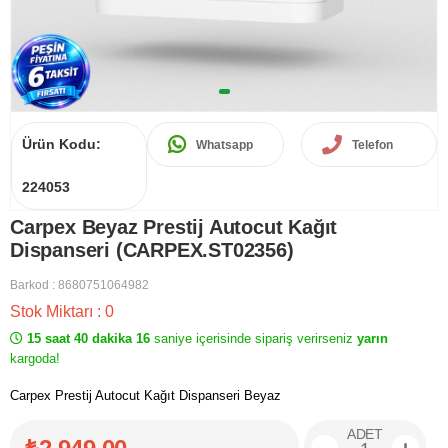
Ürün Kodu:
Whatsapp
Telefon
224053
Carpex Beyaz Prestij Autocut Kağıt
Dispanseri (CARPEX.ST02356)
Barkod
:
8680751064982
Stok Miktarı
:
0
15 saat 40 dakika 16
saniye içerisinde sipariş verirseniz
yarın
kargoda!
Carpex Prestij Autocut Kağıt Dispanseri Beyaz
ADET