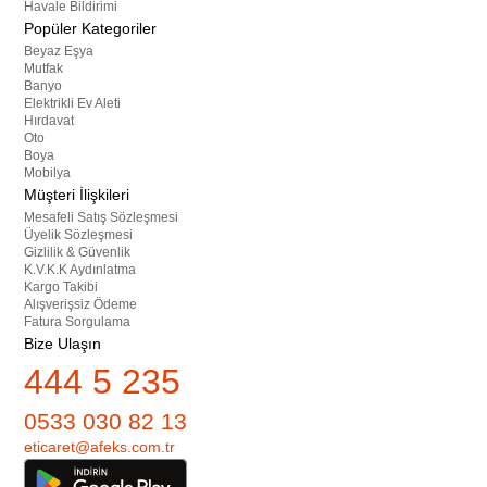
Havale Bildirimi
Popüler Kategoriler
Beyaz Eşya
Mutfak
Banyo
Elektrikli Ev Aleti
Hırdavat
Oto
Boya
Mobilya
Müşteri İlişkileri
Mesafeli Satış Sözleşmesi
Üyelik Sözleşmesi
Gizlilik & Güvenlik
K.V.K.K Aydınlatma
Kargo Takibi
Alışverişsiz Ödeme
Fatura Sorgulama
Bize Ulaşın
444 5 235
0533 030 82 13
eticaret@afeks.com.tr