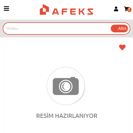
0
Üye Girişi
Üye Ol
Google İle Bağlan