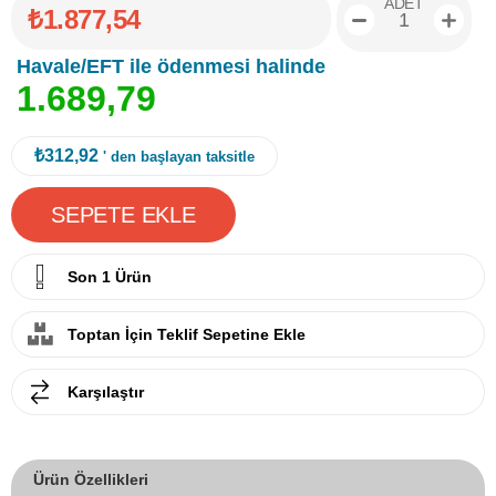
ADET
₺1.877,54
Havale/EFT ile ödenmesi halinde
1
.
6
8
9
,
7
9
₺312,92
' den başlayan taksitle
Son 1 Ürün
Toptan İçin Teklif Sepetine Ekle
Karşılaştır
Ürün Özellikleri