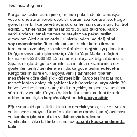
Teslimat Bilgileri
Kargonuz teslim edildiğinde, ürünün paketinde deformasyon
veya ürüne zarar verebilecek bir durum söz konusu ise, kargo
görevlisi ile birlikte paketi açarak ürünlerinizin durumunu kontrol
ediniz. Ürünlerinizde bir hasar gördüğünüz takdirde, kargo
yetkilisinden tutanak tutmasını isteyiniz ve paketi teslim
almayınız. Aksi durumlarda ürünlerin
iadesi ve değişimi
yapılmamaktadır
. Tutanak tutulan ürünler kargo firması
tarafından bize ulaştırılacak ve ürünlerin değişimi yapılacaktır.
Değişim veya iade işleminiz için Afeks Yapı Market müşteri
hizmetleri
0533 030 82 13
hattımıza ulaşarak bilgi alabilirsiniz.
Sipariş oluşturduğunuz ürünler satın alma ekranlarında size
gösterilen tarih / tarihler arasında kargoya teslim edilecektir.
Kargo teslim süreleri, kargoya veriliş tarihinden itibaren
mesafelere göre değişiklik gösterebilir. Kargo teslimatlarında
mesafelerden dolayı oluşabilecek
ek ücretler alıcıya aittir
. 30
kg ve üzeri teslimatlar araç üstü gerçekleşmektedir ve teslimat
süreleri uzayabilir. Cayma hakkı kullanılması nedeni ile iade
edilen ürüne ilişkin kargo/nakliyat bedeli
alıcıya aittir
.
Eğer satın aldığınız ürün kurulum gerektiriyorsa, size en yakın
yetkili servisi arayın. Ürünün kutusunun (ambalajının) açılması
ve kurulum işlemi mutlaka yetkili servis tarafından
yapılmalıdır. Aksi taktirde ürününüz
garanti kapsamı dışında
kalır
.