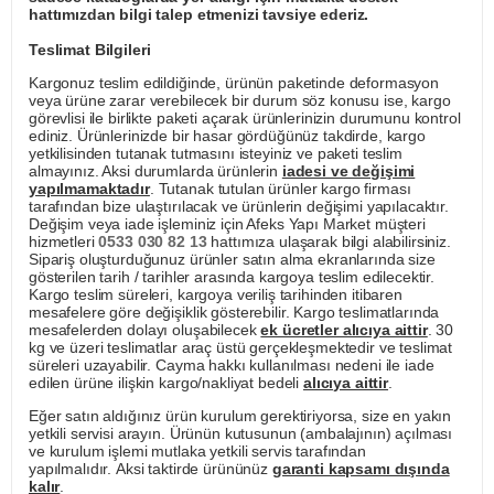
hattımızdan bilgi talep etmenizi tavsiye ederiz.
Teslimat Bilgileri
Kargonuz teslim edildiğinde, ürünün paketinde deformasyon
veya ürüne zarar verebilecek bir durum söz konusu ise, kargo
görevlisi ile birlikte paketi açarak ürünlerinizin durumunu kontrol
ediniz. Ürünlerinizde bir hasar gördüğünüz takdirde, kargo
yetkilisinden tutanak tutmasını isteyiniz ve paketi teslim
almayınız. Aksi durumlarda ürünlerin
iadesi ve değişimi
yapılmamaktadır
. Tutanak tutulan ürünler kargo firması
tarafından bize ulaştırılacak ve ürünlerin değişimi yapılacaktır.
Değişim veya iade işleminiz için Afeks Yapı Market müşteri
hizmetleri
0533 030 82 13
hattımıza ulaşarak bilgi alabilirsiniz.
Sipariş oluşturduğunuz ürünler satın alma ekranlarında size
gösterilen tarih / tarihler arasında kargoya teslim edilecektir.
Kargo teslim süreleri, kargoya veriliş tarihinden itibaren
mesafelere göre değişiklik gösterebilir. Kargo teslimatlarında
mesafelerden dolayı oluşabilecek
ek ücretler alıcıya aittir
. 30
kg ve üzeri teslimatlar araç üstü gerçekleşmektedir ve teslimat
süreleri uzayabilir. Cayma hakkı kullanılması nedeni ile iade
edilen ürüne ilişkin kargo/nakliyat bedeli
alıcıya aittir
.
Eğer satın aldığınız ürün kurulum gerektiriyorsa, size en yakın
yetkili servisi arayın. Ürünün kutusunun (ambalajının) açılması
ve kurulum işlemi mutlaka yetkili servis tarafından
yapılmalıdır. Aksi taktirde ürününüz
garanti kapsamı dışında
kalır
.