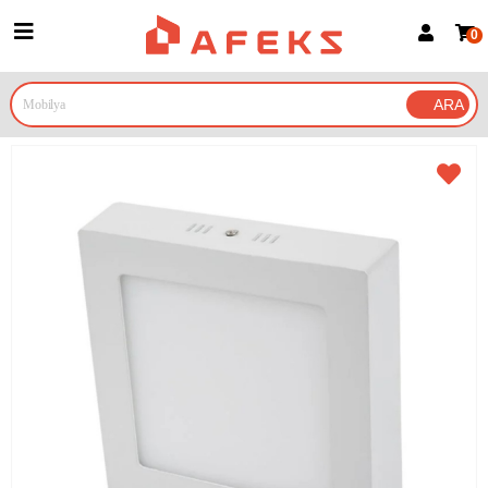
0
Üye Girişi
Üye Ol
Google İle Bağlan