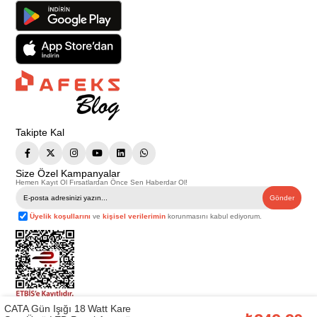
Takipte Kal
Size Özel Kampanyalar
Hemen Kayıt Ol Fırsatlardan Önce Sen Haberdar Ol!
Gönder
Üyelik koşullarını
ve
kişisel verilerimin
korunmasını kabul ediyorum.
CATA Gün Işığı 18 Watt Kare
Telif Hakkı © 2026
Afeks Yapı Market
. Tüm hakları saklıdır.