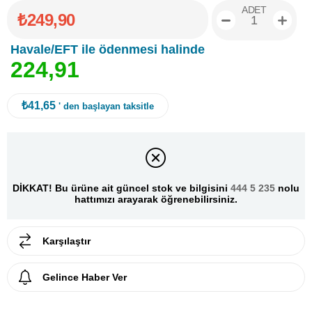
ADET
₺249,90
Havale/EFT ile ödenmesi halinde
2
2
4
,
9
1
₺41,65
' den başlayan taksitle
DİKKAT! Bu ürüne ait güncel stok ve bilgisini
444 5 235
nolu
hattımızı arayarak öğrenebilirsiniz.
Karşılaştır
Gelince Haber Ver