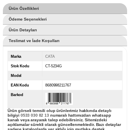
Ürün Özellikleri
Ödeme Seçenekleri
Ürün Detayları
Teslimat ve İade Koşulları
Marka
CATA
Stok Kodu
CT-5234G
Model
EAN Kodu
8680998211767
Barkod
Ürün görseli temsili olup ürünlerimiz hakkında detaylı
bilgiyi
0533 030 82 13
numaralı hattımızdan whatsapp
kanalı veya arayarak talep edebilirsiniz. Sitemizdeki
açıklamalar sürekli olarak güncellenmektedir. Bazı detaylar
sadece kataloglarda yer aldığı için mutlaka destek