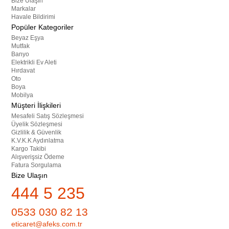
Bize Ulaşın
Markalar
Havale Bildirimi
Popüler Kategoriler
Beyaz Eşya
Mutfak
Banyo
Elektrikli Ev Aleti
Hırdavat
Oto
Boya
Mobilya
Müşteri İlişkileri
Mesafeli Satış Sözleşmesi
Üyelik Sözleşmesi
Gizlilik & Güvenlik
K.V.K.K Aydınlatma
Kargo Takibi
Alışverişsiz Ödeme
Fatura Sorgulama
Bize Ulaşın
444 5 235
0533 030 82 13
eticaret@afeks.com.tr