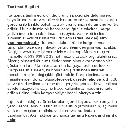
Teslimat Bilgileri
Kargonuz teslim edildiğinde, ürünün paketinde deformasyon
veya ürüne zarar verebilecek bir durum söz konusu ise, kargo
görevlisi ile birlikte paketi açarak ürünlerinizin durumunu kontrol
ediniz. Ürünlerinizde bir hasar gördüğünüz takdirde, kargo
yetkilisinden tutanak tutmasını isteyiniz ve paketi teslim
almayınız. Aksi durumlarda ürünlerin
iadesi ve değişimi
yapılmamaktadır
. Tutanak tutulan ürünler kargo firması
tarafından bize ulaştırılacak ve ürünlerin değişimi yapılacaktır.
Değişim veya iade işleminiz için Afeks Yapı Market müşteri
hizmetleri
0533 030 82 13
hattımıza ulaşarak bilgi alabilirsiniz.
Sipariş oluşturduğunuz ürünler satın alma ekranlarında size
gösterilen tarih / tarihler arasında kargoya teslim edilecektir.
Kargo teslim süreleri, kargoya veriliş tarihinden itibaren
mesafelere göre değişiklik gösterebilir. Kargo teslimatlarında
mesafelerden dolayı oluşabilecek
ek ücretler alıcıya aittir
. 30
kg ve üzeri teslimatlar araç üstü gerçekleşmektedir ve teslimat
süreleri uzayabilir. Cayma hakkı kullanılması nedeni ile iade
edilen ürüne ilişkin kargo/nakliyat bedeli
alıcıya aittir
.
Eğer satın aldığınız ürün kurulum gerektiriyorsa, size en yakın
yetkili servisi arayın. Ürünün kutusunun (ambalajının) açılması
ve kurulum işlemi mutlaka yetkili servis tarafından
yapılmalıdır. Aksi taktirde ürününüz
garanti kapsamı dışında
kalır
.