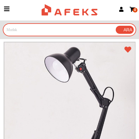
0
Üye Girişi
Üye Ol
Google İle Bağlan