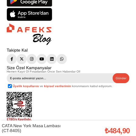
Takipte Kal
Size Özel Kampanyalar
Hemen Kayıt Ol Fırsatlardan Önce Sen Haberdar Ol!
Gönder
Üyelik koşullarını
ve
kişisel verilerimin
korunmasını kabul ediyorum.
CATA New York Masa Lambası
Telif Hakkı © 2026
Afeks Yapı Market
. Tüm hakları saklıdır.
₺484,90
(CT-8405)
Bu web sitesindeki tüm ürünler ticari amaçlıdır. Web sitemizde yer alan
görsel ve yazılı içerikler firmamıza ait olup, firmamızın yazılı izni alınmadan