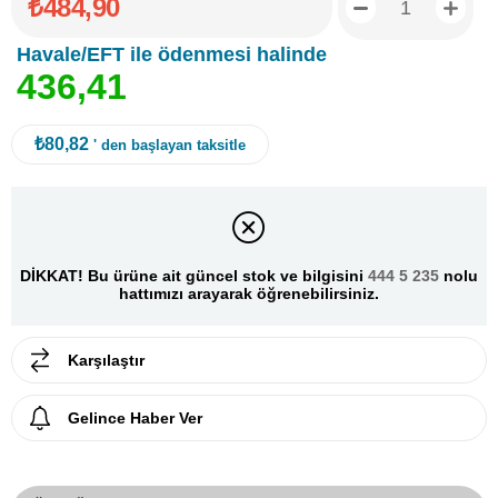
₺484,90
Havale/EFT ile ödenmesi halinde
4
3
6
,
4
1
₺80,82
' den başlayan taksitle
DİKKAT! Bu ürüne ait güncel stok ve bilgisini
444 5 235
nolu
hattımızı arayarak öğrenebilirsiniz.
Karşılaştır
Gelince Haber Ver