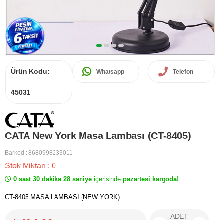
Ürün Kodu:
Whatsapp
Telefon
45031
CATA New York Masa Lambası (CT-8405)
Barkod
:
8680998233011
Stok Miktarı
:
0
0 saat 30 dakika 28 saniye
içerisinde
pazartesi kargoda!
CT-8405 MASA LAMBASI (NEW YORK)
ADET