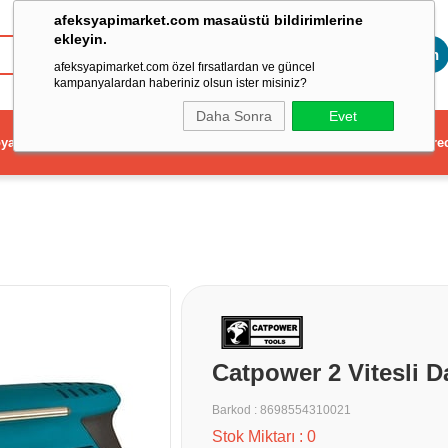
afeksyapimarket.com masaüstü bildirimlerine
ekleyin.
Toptan
afeksyapimarket.com özel fırsatlardan ve güncel
kampanyalardan haberiniz olsun ister misiniz?
Daha Sonra
Evet
ya
Elektrikli El Aleti
Aydınlatma ve Elektrik
Dekorasyon ve Ev Gere
Catpower 2 Vitesli D
Barkod
:
8698554310021
Stok Miktarı
:
0