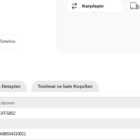
Karşılaştır
Telefon
 Detayları
Teslimat ve İade Koşulları
Catpower
CAT-5852
8698554310021