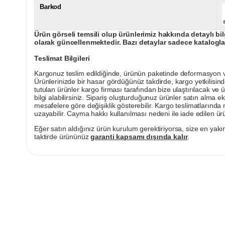
Barkod
Ürün görseli temsili olup ürünlerimiz hakkında detaylı bil
olarak güncellenmektedir. Bazı detaylar sadece kataloglar
Teslimat Bilgileri
Kargonuz teslim edildiğinde, ürünün paketinde deformasyon vey
Ürünlerinizde bir hasar gördüğünüz takdirde, kargo yetkilisind
tutulan ürünler kargo firması tarafından bize ulaştırılacak ve 
bilgi alabilirsiniz. Sipariş oluşturduğunuz ürünler satın alma ek
mesafelere göre değişiklik gösterebilir. Kargo teslimatlarınd
uzayabilir. Cayma hakkı kullanılması nedeni ile iade edilen ürü
Eğer satın aldığınız ürün kurulum gerektiriyorsa, size en yakın
taktirde ürününüz
garanti kapsamı dışında kalır
.