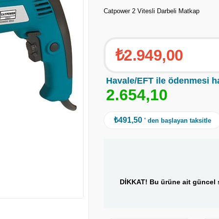
Catpower 2 Vitesli Darbeli Matkap
₺2.949,00
Havale/EFT ile ödenmesi h
2
.
6
5
4
,
1
0
₺491,50
' den başlayan taksitle
DİKKAT! Bu ürüne ait güncel s