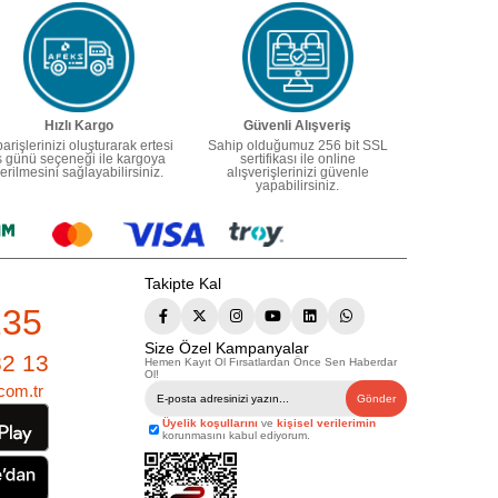
Hızlı Kargo
Güvenli Alışveriş
parişlerinizi oluşturarak ertesi
Sahip olduğumuz 256 bit SSL
ş günü seçeneği ile kargoya
sertifikası ile online
erilmesini sağlayabilirsiniz.
alışverişlerinizi güvenle
yapabilirsiniz.
Takipte Kal
235
Size Özel Kampanyalar
82 13
Hemen Kayıt Ol Fırsatlardan Önce Sen Haberdar
Ol!
com.tr
Gönder
Üyelik koşullarını
ve
kişisel verilerimin
korunmasını kabul ediyorum.