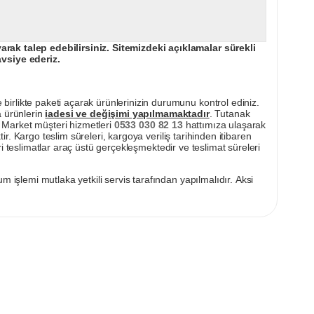
ak talep edebilirsiniz. Sitemizdeki açıklamalar sürekli
avsiye ederiz.
irlikte paketi açarak ürünlerinizin durumunu kontrol ediniz.
a ürünlerin
iadesi ve değişimi yapılmamaktadır
. Tutanak
pı Market müşteri hizmetleri
0533 030 82 13
hattımıza ulaşarak
ir. Kargo teslim süreleri, kargoya veriliş tarihinden itibaren
i teslimatlar araç üstü gerçekleşmektedir ve teslimat süreleri
m işlemi mutlaka yetkili servis tarafından yapılmalıdır. Aksi