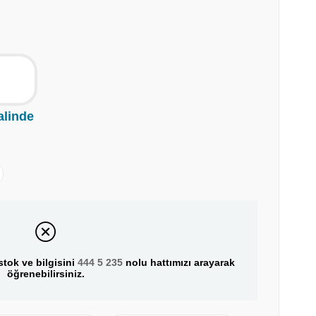
alinde
tok ve bilgisini
444 5 235
nolu hattımızı arayarak
öğrenebilirsiniz.