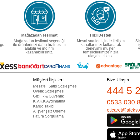
Mağazadan Teslimat
Hızlı Destek
Mağazadan teslimat seçeneği
Mesai saatleri içinde iletişim
Si
rgo
ile ürünlerinizi daha hızlı teslim
kanallarımızı kullanarak
i
alabilir ve indirim
deneyimli müşteri
v
kazanabilirsiniz.
temsilcilerimize hızla
ulaşabilirisiniz.
Müşteri İlişkileri
Bize Ulaşın
Mesafeli Satış Sözleşmesi
444 5 
Üyelik Sözleşmesi
Gizlilik & Güvenlik
0533 030 
K.V.K.K Aydınlatma
Kargo Takibi
eticaret@afeks.
Alışverişsiz Ödeme
Fatura Sorgulama