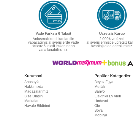
Vade Farksız 6 Taksit
Ücretsiz Kargo
Anlaşmalı kredi kartları ile
2.000₺ ve üzeri
yapacağınız alışverişlerde vade
alışverişlerinizde ücretsiz ka
farksız 6 taksit imkanından
avantajı elde edebilirsiniz.
yararlanabilirsiniz.
Kurumsal
Popüler Kategoriler
Anasayfa
Beyaz Eşya
Hakkımızda
Mutfak
Mağazalarımız
Banyo
Bize Ulaşın
Elektrikli Ev Aleti
Markalar
Hırdavat
Havale Bildirimi
Oto
Boya
Mobilya