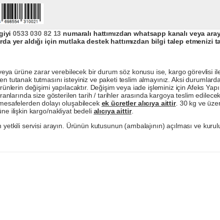
giyi
0533 030 82 13
numaralı hattımızdan whatsapp kanalı veya arayar
da yer aldığı için mutlaka destek hattımızdan bilgi talep etmenizi t
a ürüne zarar verebilecek bir durum söz konusu ise, kargo görevlisi ile b
en tutanak tutmasını isteyiniz ve paketi teslim almayınız. Aksi durumlard
ürünlerin değişimi yapılacaktır. Değişim veya iade işleminiz için Afeks Ya
ranlarında size gösterilen tarih / tarihler arasında kargoya teslim edilecekt
a mesafelerden dolayı oluşabilecek
ek ücretler alıcıya aittir
. 30 kg ve üzer
ne ilişkin kargo/nakliyat bedeli
alıcıya aittir
.
 yetkili servisi arayın. Ürünün kutusunun (ambalajının) açılması ve kurulu