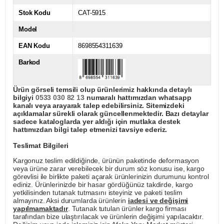
Stok Kodu
CAT-5915
Model
EAN Kodu
8698554311639
Barkod
Ürün görseli temsili olup ürünlerimiz hakkında detaylı
bilgiyi
0533 030 82 13
numaralı hattımızdan whatsapp
kanalı veya arayarak talep edebilirsiniz. Sitemizdeki
açıklamalar sürekli olarak güncellenmektedir. Bazı detaylar
sadece kataloglarda yer aldığı için mutlaka destek
hattımızdan bilgi talep etmenizi tavsiye ederiz.
Teslimat Bilgileri
Kargonuz teslim edildiğinde, ürünün paketinde deformasyon
veya ürüne zarar verebilecek bir durum söz konusu ise, kargo
görevlisi ile birlikte paketi açarak ürünlerinizin durumunu kontrol
ediniz. Ürünlerinizde bir hasar gördüğünüz takdirde, kargo
yetkilisinden tutanak tutmasını isteyiniz ve paketi teslim
almayınız. Aksi durumlarda ürünlerin
iadesi ve değişimi
yapılmamaktadır
. Tutanak tutulan ürünler kargo firması
tarafından bize ulaştırılacak ve ürünlerin değişimi yapılacaktır.