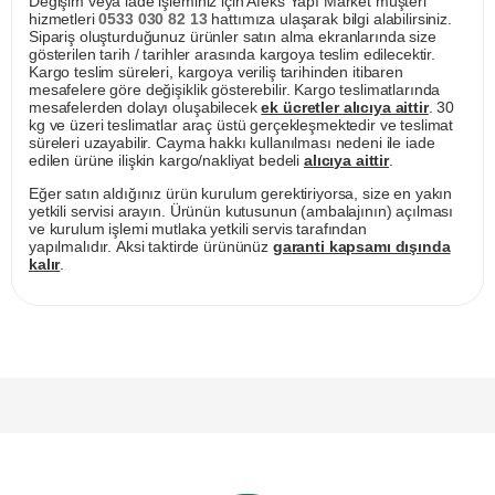
Değişim veya iade işleminiz için Afeks Yapı Market müşteri
hizmetleri
0533 030 82 13
hattımıza ulaşarak bilgi alabilirsiniz.
Sipariş oluşturduğunuz ürünler satın alma ekranlarında size
gösterilen tarih / tarihler arasında kargoya teslim edilecektir.
Kargo teslim süreleri, kargoya veriliş tarihinden itibaren
mesafelere göre değişiklik gösterebilir. Kargo teslimatlarında
mesafelerden dolayı oluşabilecek
ek ücretler alıcıya aittir
. 30
kg ve üzeri teslimatlar araç üstü gerçekleşmektedir ve teslimat
süreleri uzayabilir. Cayma hakkı kullanılması nedeni ile iade
edilen ürüne ilişkin kargo/nakliyat bedeli
alıcıya aittir
.
Eğer satın aldığınız ürün kurulum gerektiriyorsa, size en yakın
yetkili servisi arayın. Ürünün kutusunun (ambalajının) açılması
ve kurulum işlemi mutlaka yetkili servis tarafından
yapılmalıdır. Aksi taktirde ürününüz
garanti kapsamı dışında
kalır
.