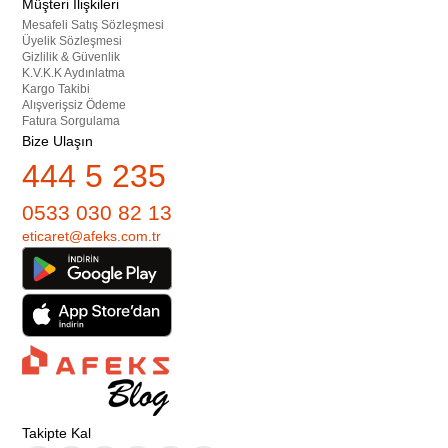
Müşteri İlişkileri
Mesafeli Satış Sözleşmesi
Üyelik Sözleşmesi
Gizlilik & Güvenlik
K.V.K.K Aydınlatma
Kargo Takibi
Alışverişsiz Ödeme
Fatura Sorgulama
Bize Ulaşın
444 5 235
0533 030 82 13
eticaret@afeks.com.tr
Takipte Kal