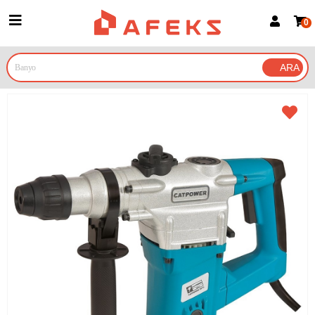
0
Üye Girişi
Üye Ol
Google İle Bağlan