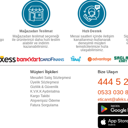
Mağazadan Teslimat
Hızlı Destek
Mağazadan teslimat seçeneği
Mesai saatleri içinde iletişim
Si
rgo
ile ürünlerinizi daha hızlı teslim
kanallarımızı kullanarak
i
alabilir ve indirim
deneyimli müşteri
v
kazanabilirsiniz.
temsilcilerimize hızla
ulaşabilirisiniz.
Müşteri İlişkileri
Bize Ulaşın
Mesafeli Satış Sözleşmesi
444 5 
Üyelik Sözleşmesi
Gizlilik & Güvenlik
0533 030 
K.V.K.K Aydınlatma
Kargo Takibi
eticaret@afeks.
Alışverişsiz Ödeme
Fatura Sorgulama