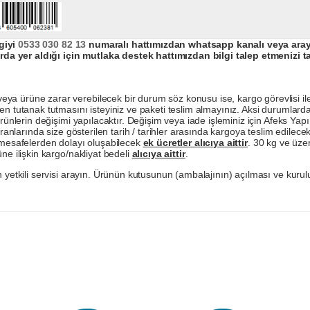
giyi
0533 030 82 13
numaralı hattımızdan whatsapp kanalı veya arayar
da yer aldığı için mutlaka destek hattımızdan bilgi talep etmenizi t
a ürüne zarar verebilecek bir durum söz konusu ise, kargo görevlisi ile b
en tutanak tutmasını isteyiniz ve paketi teslim almayınız. Aksi durumlard
ürünlerin değişimi yapılacaktır. Değişim veya iade işleminiz için Afeks Ya
ranlarında size gösterilen tarih / tarihler arasında kargoya teslim edilecekt
a mesafelerden dolayı oluşabilecek
ek ücretler alıcıya aittir
. 30 kg ve üzer
ne ilişkin kargo/nakliyat bedeli
alıcıya aittir
.
 yetkili servisi arayın. Ürünün kutusunun (ambalajının) açılması ve kurulu