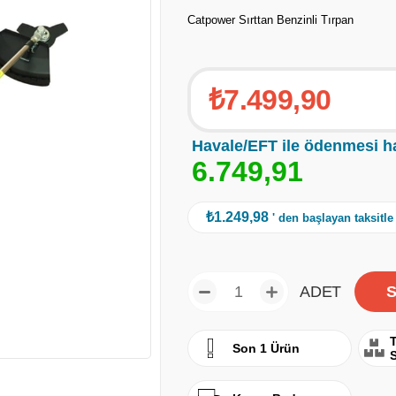
Catpower Sırttan Benzinli Tırpan
₺7.499,90
Havale/EFT ile ödenmesi h
6
.
7
4
9
,
9
1
₺1.249,98
' den başlayan taksitle
ADET
T
Son 1 Ürün