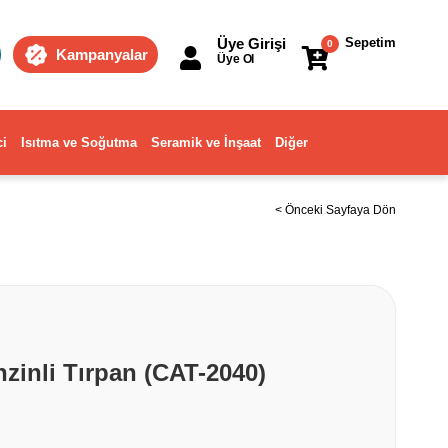
Üye Girişi
Sepetim
0
Kampanyalar
Üye Ol
ci
Isıtma ve Soğutma
Seramik ve İnşaat
Diğer
< Önceki Sayfaya Dön
zinli Tırpan (CAT-2040)