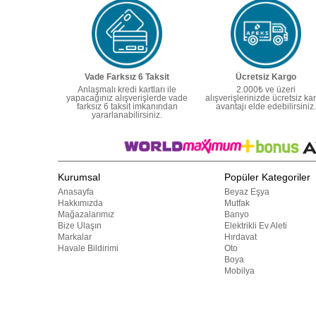
Vade Farksız 6 Taksit
Ücretsiz Kargo
Anlaşmalı kredi kartları ile
2.000₺ ve üzeri
yapacağınız alışverişlerde vade
alışverişlerinizde ücretsiz ka
farksız 6 taksit imkanından
avantajı elde edebilirsiniz.
yararlanabilirsiniz.
Kurumsal
Popüler Kategoriler
Anasayfa
Beyaz Eşya
Hakkımızda
Mutfak
Mağazalarımız
Banyo
Bize Ulaşın
Elektrikli Ev Aleti
Markalar
Hırdavat
Havale Bildirimi
Oto
Boya
Mobilya