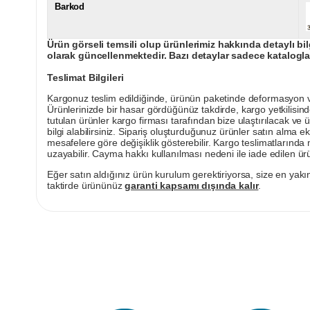
Barkod
Ürün görseli temsili olup ürünlerimiz hakkında detaylı bil
olarak güncellenmektedir. Bazı detaylar sadece kataloglar
Teslimat Bilgileri
Kargonuz teslim edildiğinde, ürünün paketinde deformasyon vey
Ürünlerinizde bir hasar gördüğünüz takdirde, kargo yetkilisind
tutulan ürünler kargo firması tarafından bize ulaştırılacak ve 
bilgi alabilirsiniz. Sipariş oluşturduğunuz ürünler satın alma ek
mesafelere göre değişiklik gösterebilir. Kargo teslimatlarınd
uzayabilir. Cayma hakkı kullanılması nedeni ile iade edilen ürü
Eğer satın aldığınız ürün kurulum gerektiriyorsa, size en yakın
taktirde ürününüz
garanti kapsamı dışında kalır
.