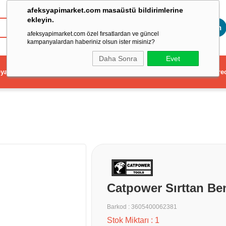
afeksyapimarket.com masaüstü bildirimlerine
ekleyin.
Toptan
afeksyapimarket.com özel fırsatlardan ve güncel
kampanyalardan haberiniz olsun ister misiniz?
Daha Sonra
Evet
ya
Elektrikli El Aleti
Aydınlatma ve Elektrik
Dekorasyon ve Ev Gere
Catpower Sırttan Ben
Barkod
:
3605400062381
Stok Miktarı
:
1