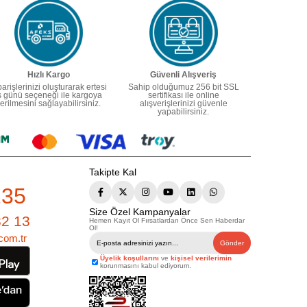
Hızlı Kargo
Güvenli Alışveriş
parişlerinizi oluşturarak ertesi
Sahip olduğumuz 256 bit SSL
ş günü seçeneği ile kargoya
sertifikası ile online
erilmesini sağlayabilirsiniz.
alışverişlerinizi güvenle
yapabilirsiniz.
Takipte Kal
235
Size Özel Kampanyalar
82 13
Hemen Kayıt Ol Fırsatlardan Önce Sen Haberdar
Ol!
com.tr
Gönder
Üyelik koşullarını
ve
kişisel verilerimin
korunmasını kabul ediyorum.