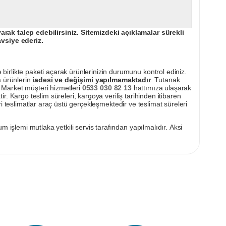
ak talep edebilirsiniz. Sitemizdeki açıklamalar sürekli
avsiye ederiz.
irlikte paketi açarak ürünlerinizin durumunu kontrol ediniz.
a ürünlerin
iadesi ve değişimi yapılmamaktadır
. Tutanak
pı Market müşteri hizmetleri
0533 030 82 13
hattımıza ulaşarak
ir. Kargo teslim süreleri, kargoya veriliş tarihinden itibaren
i teslimatlar araç üstü gerçekleşmektedir ve teslimat süreleri
m işlemi mutlaka yetkili servis tarafından yapılmalıdır. Aksi