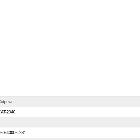
Catpower
CAT-2040
3605400062381