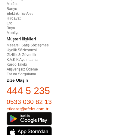
Mutfak
Banyo
Elektrikli Ev Aleti
Hırdavat
Oto
Boya
Mobilya
Müşteri İlişkileri
Mesafeli Satış Sözleşmesi
Üyelik Sözleşmesi
Gizlilik & Güvenlik
K.V.K.K Aydınlatma
Kargo Takibi
Alışverişsiz Ödeme
Fatura Sorgulama
Bize Ulaşın
444 5 235
0533 030 82 13
eticaret@afeks.com.tr