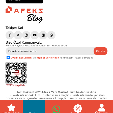
Takipte Kal
Size Özel Kampanyalar
Hemen Kayıt Ol Fırsatlardan Önce Sen Haberdar Ol!
Gönder
Üyelik koşullarını
ve
kişisel verilerimin
korunmasını kabul ediyorum.
Telif Hakkı © 2026
Afeks Yapı Market
. Tüm hakları saklıdır.
Bu web sitesindeki tüm ürünler ticari amaçlıdır. Web sitemizde yer alan
görsel ve yazılı içerikler firmamıza ait olup, firmamızın yazılı izni alınmadan
hiçbir yazılı/görsel içerik, logo, kopyalanamaz, kaynak gösterilemez ve
başka yerlerde kullanılamaz. İçeriklerin izin alınmadan kopyalanması ve
kullanılması 5846 sayılı Fikir ve Sanat Eserleri Yasasına göre suçtur.