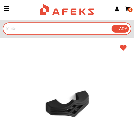
0
Üye Girişi
Üye Ol
Google İle Bağlan