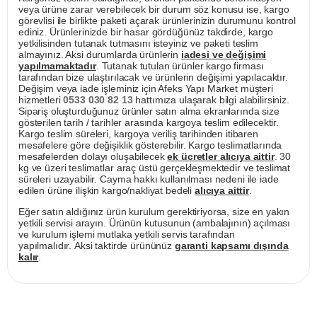
veya ürüne zarar verebilecek bir durum söz konusu ise, kargo
görevlisi ile birlikte paketi açarak ürünlerinizin durumunu kontrol
ediniz. Ürünlerinizde bir hasar gördüğünüz takdirde, kargo
yetkilisinden tutanak tutmasını isteyiniz ve paketi teslim
almayınız. Aksi durumlarda ürünlerin
iadesi ve değişimi
yapılmamaktadır
. Tutanak tutulan ürünler kargo firması
tarafından bize ulaştırılacak ve ürünlerin değişimi yapılacaktır.
Değişim veya iade işleminiz için Afeks Yapı Market müşteri
hizmetleri
0533 030 82 13
hattımıza ulaşarak bilgi alabilirsiniz.
Sipariş oluşturduğunuz ürünler satın alma ekranlarında size
gösterilen tarih / tarihler arasında kargoya teslim edilecektir.
Kargo teslim süreleri, kargoya veriliş tarihinden itibaren
mesafelere göre değişiklik gösterebilir. Kargo teslimatlarında
mesafelerden dolayı oluşabilecek
ek ücretler alıcıya aittir
. 30
kg ve üzeri teslimatlar araç üstü gerçekleşmektedir ve teslimat
süreleri uzayabilir. Cayma hakkı kullanılması nedeni ile iade
edilen ürüne ilişkin kargo/nakliyat bedeli
alıcıya aittir
.
Eğer satın aldığınız ürün kurulum gerektiriyorsa, size en yakın
yetkili servisi arayın. Ürünün kutusunun (ambalajının) açılması
ve kurulum işlemi mutlaka yetkili servis tarafından
yapılmalıdır. Aksi taktirde ürününüz
garanti kapsamı dışında
kalır
.