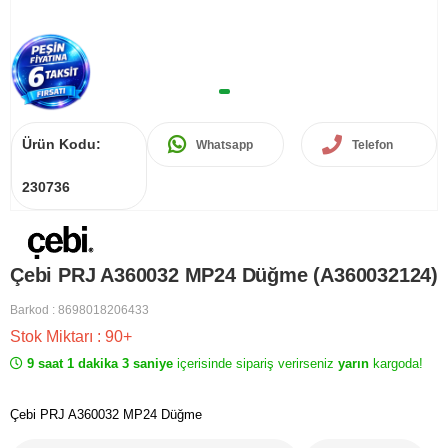
Ürün Kodu:
Whatsapp
Telefon
230736
Çebi PRJ A360032 MP24 Düğme (A360032124)
Barkod
:
8698018206433
Stok Miktarı
:
90+
9 saat 1 dakika 3 saniye
içerisinde sipariş verirseniz
yarın
kargoda!
Çebi PRJ A360032 MP24 Düğme