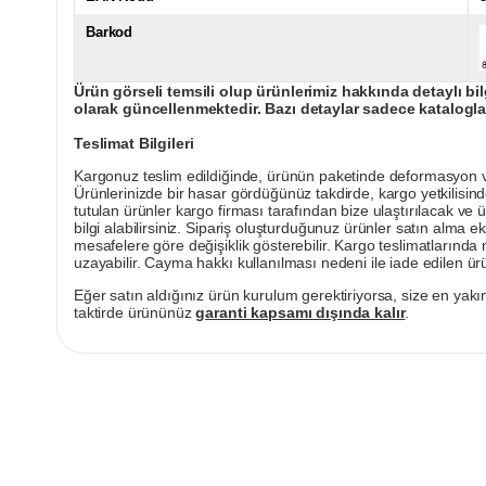
Barkod
Ürün görseli temsili olup ürünlerimiz hakkında detaylı bil
olarak güncellenmektedir. Bazı detaylar sadece kataloglar
Teslimat Bilgileri
Kargonuz teslim edildiğinde, ürünün paketinde deformasyon vey
Ürünlerinizde bir hasar gördüğünüz takdirde, kargo yetkilisind
tutulan ürünler kargo firması tarafından bize ulaştırılacak ve 
bilgi alabilirsiniz. Sipariş oluşturduğunuz ürünler satın alma ek
mesafelere göre değişiklik gösterebilir. Kargo teslimatlarınd
uzayabilir. Cayma hakkı kullanılması nedeni ile iade edilen ürü
Eğer satın aldığınız ürün kurulum gerektiriyorsa, size en yakın
taktirde ürününüz
garanti kapsamı dışında kalır
.