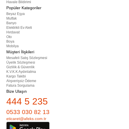
Havale Bildirimi
Popüler Kategoriler
Beyaz Eşya
Mutfak
Banyo
Elektrikli Ev Aleti
Hırdavat
Oto
Boya
Mobilya
Müşteri İlişkileri
Mesafeli Satış Sözleşmesi
Üyelik Sözleşmesi
Gizlilik & Güvenlik
K.V.K.K Aydınlatma
Kargo Takibi
Alışverişsiz Ödeme
Fatura Sorgulama
Bize Ulaşın
444 5 235
0533 030 82 13
eticaret@afeks.com.tr