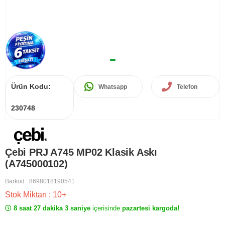
Ürün Kodu:
Whatsapp
Telefon
230748
Çebi PRJ A745 MP02 Klasik Askı
(A745000102)
Barkod
:
8698018190541
Stok Miktarı
:
10+
8 saat 27 dakika 3 saniye
içerisinde
pazartesi kargoda!