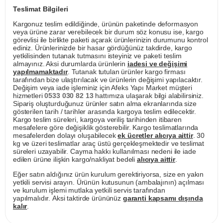
Teslimat Bilgileri
Kargonuz teslim edildiğinde, ürünün paketinde deformasyon
veya ürüne zarar verebilecek bir durum söz konusu ise, kargo
görevlisi ile birlikte paketi açarak ürünlerinizin durumunu kontrol
ediniz. Ürünlerinizde bir hasar gördüğünüz takdirde, kargo
yetkilisinden tutanak tutmasını isteyiniz ve paketi teslim
almayınız. Aksi durumlarda ürünlerin
iadesi ve değişimi
yapılmamaktadır
. Tutanak tutulan ürünler kargo firması
tarafından bize ulaştırılacak ve ürünlerin değişimi yapılacaktır.
Değişim veya iade işleminiz için Afeks Yapı Market müşteri
hizmetleri
0533 030 82 13
hattımıza ulaşarak bilgi alabilirsiniz.
Sipariş oluşturduğunuz ürünler satın alma ekranlarında size
gösterilen tarih / tarihler arasında kargoya teslim edilecektir.
Kargo teslim süreleri, kargoya veriliş tarihinden itibaren
mesafelere göre değişiklik gösterebilir. Kargo teslimatlarında
mesafelerden dolayı oluşabilecek
ek ücretler alıcıya aittir
. 30
kg ve üzeri teslimatlar araç üstü gerçekleşmektedir ve teslimat
süreleri uzayabilir. Cayma hakkı kullanılması nedeni ile iade
edilen ürüne ilişkin kargo/nakliyat bedeli
alıcıya aittir
.
Eğer satın aldığınız ürün kurulum gerektiriyorsa, size en yakın
yetkili servisi arayın. Ürünün kutusunun (ambalajının) açılması
ve kurulum işlemi mutlaka yetkili servis tarafından
yapılmalıdır. Aksi taktirde ürününüz
garanti kapsamı dışında
kalır
.