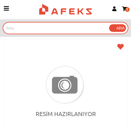
0
Üye Girişi
Üye Ol
Google İle Bağlan