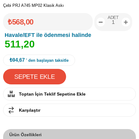
Çebi PRJ A745 MP02 Klasik Askı
ADET
₺568,00
Havale/EFT ile ödenmesi halinde
5
1
1
,
2
0
₺94,67
' den başlayan taksitle
Toptan İçin Teklif Sepetine Ekle
Karşılaştır
Ürün Özellikleri