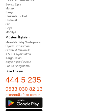
Beyaz Eşya
Mutfak
Banyo
Elektrikli Ev Aleti
Hırdavat
Oto
Boya
Mobilya
Müşteri İlişkileri
Mesafeli Satış Sözleşmesi
Üyelik Sözleşmesi
Gizlilik & Güvenlik
K.V.K.K Aydınlatma
Kargo Takibi
Alışverişsiz Ödeme
Fatura Sorgulama
Bize Ulaşın
444 5 235
0533 030 82 13
eticaret@afeks.com.tr