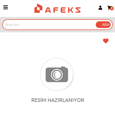
0
Üye Girişi
Üye Ol
Google İle Bağlan