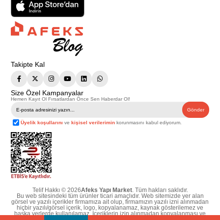
Takipte Kal
Size Özel Kampanyalar
Hemen Kayıt Ol Fırsatlardan Önce Sen Haberdar Ol!
Gönder
Üyelik koşullarını
ve
kişisel verilerimin
korunmasını kabul ediyorum.
Telif Hakkı © 2026
Afeks Yapı Market
. Tüm hakları saklıdır.
Bu web sitesindeki tüm ürünler ticari amaçlıdır. Web sitemizde yer alan
görsel ve yazılı içerikler firmamıza ait olup, firmamızın yazılı izni alınmadan
hiçbir yazılı/görsel içerik, logo, kopyalanamaz, kaynak gösterilemez ve
başka yerlerde kullanılamaz. İçeriklerin izin alınmadan kopyalanması ve
kullanılması 5846 sayılı Fikir ve Sanat Eserleri Yasasına göre suçtur.