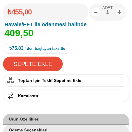
ADET
₺455,00
Havale/EFT ile ödenmesi halinde
4
0
9
,
5
0
₺75,83
' den başlayan taksitle
Toptan İçin Teklif Sepetine Ekle
Karşılaştır
Ürün Özellikleri
Ödeme Seçenekleri