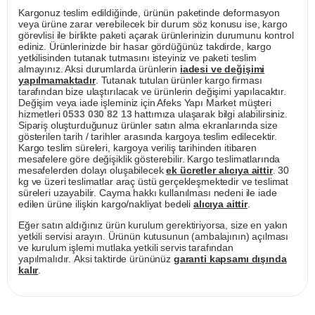
Kargonuz teslim edildiğinde, ürünün paketinde deformasyon
veya ürüne zarar verebilecek bir durum söz konusu ise, kargo
görevlisi ile birlikte paketi açarak ürünlerinizin durumunu kontrol
ediniz. Ürünlerinizde bir hasar gördüğünüz takdirde, kargo
yetkilisinden tutanak tutmasını isteyiniz ve paketi teslim
almayınız. Aksi durumlarda ürünlerin
iadesi ve değişimi
yapılmamaktadır
. Tutanak tutulan ürünler kargo firması
tarafından bize ulaştırılacak ve ürünlerin değişimi yapılacaktır.
Değişim veya iade işleminiz için Afeks Yapı Market müşteri
hizmetleri
0533 030 82 13
hattımıza ulaşarak bilgi alabilirsiniz.
Sipariş oluşturduğunuz ürünler satın alma ekranlarında size
gösterilen tarih / tarihler arasında kargoya teslim edilecektir.
Kargo teslim süreleri, kargoya veriliş tarihinden itibaren
mesafelere göre değişiklik gösterebilir. Kargo teslimatlarında
mesafelerden dolayı oluşabilecek
ek ücretler alıcıya aittir
. 30
kg ve üzeri teslimatlar araç üstü gerçekleşmektedir ve teslimat
süreleri uzayabilir. Cayma hakkı kullanılması nedeni ile iade
edilen ürüne ilişkin kargo/nakliyat bedeli
alıcıya aittir
.
Eğer satın aldığınız ürün kurulum gerektiriyorsa, size en yakın
yetkili servisi arayın. Ürünün kutusunun (ambalajının) açılması
ve kurulum işlemi mutlaka yetkili servis tarafından
yapılmalıdır. Aksi taktirde ürününüz
garanti kapsamı dışında
kalır
.