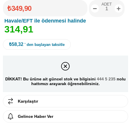
ADET
₺349,90
Havale/EFT ile ödenmesi halinde
3
1
4
,
9
1
₺58,32
' den başlayan taksitle
DİKKAT! Bu ürüne ait güncel stok ve bilgisini
444 5 235
nolu
hattımızı arayarak öğrenebilirsiniz.
Karşılaştır
Gelince Haber Ver