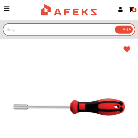
0
Üye Girişi
Üye Ol
Google İle Bağlan