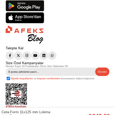
Takipte Kal
Size Özel Kampanyalar
Hemen Kayıt Ol Fırsatlardan Önce Sen Haberdar Ol!
Gönder
Üyelik koşullarını
ve
kişisel verilerimin
korunmasını kabul ediyorum.
Ceta Form 11x125 mm Lokma
Telif Hakkı © 2026
Afeks Yapı Market
. Tüm hakları saklıdır.