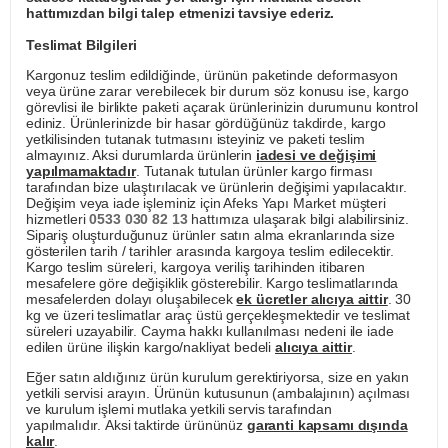
hattımızdan bilgi talep etmenizi tavsiye ederiz.
Teslimat Bilgileri
Kargonuz teslim edildiğinde, ürünün paketinde deformasyon
veya ürüne zarar verebilecek bir durum söz konusu ise, kargo
görevlisi ile birlikte paketi açarak ürünlerinizin durumunu kontrol
ediniz. Ürünlerinizde bir hasar gördüğünüz takdirde, kargo
yetkilisinden tutanak tutmasını isteyiniz ve paketi teslim
almayınız. Aksi durumlarda ürünlerin
iadesi ve değişimi
yapılmamaktadır
. Tutanak tutulan ürünler kargo firması
tarafından bize ulaştırılacak ve ürünlerin değişimi yapılacaktır.
Değişim veya iade işleminiz için Afeks Yapı Market müşteri
hizmetleri
0533 030 82 13
hattımıza ulaşarak bilgi alabilirsiniz.
Sipariş oluşturduğunuz ürünler satın alma ekranlarında size
gösterilen tarih / tarihler arasında kargoya teslim edilecektir.
Kargo teslim süreleri, kargoya veriliş tarihinden itibaren
mesafelere göre değişiklik gösterebilir. Kargo teslimatlarında
mesafelerden dolayı oluşabilecek
ek ücretler alıcıya aittir
. 30
kg ve üzeri teslimatlar araç üstü gerçekleşmektedir ve teslimat
süreleri uzayabilir. Cayma hakkı kullanılması nedeni ile iade
edilen ürüne ilişkin kargo/nakliyat bedeli
alıcıya aittir
.
Eğer satın aldığınız ürün kurulum gerektiriyorsa, size en yakın
yetkili servisi arayın. Ürünün kutusunun (ambalajının) açılması
ve kurulum işlemi mutlaka yetkili servis tarafından
yapılmalıdır. Aksi taktirde ürününüz
garanti kapsamı dışında
kalır
.