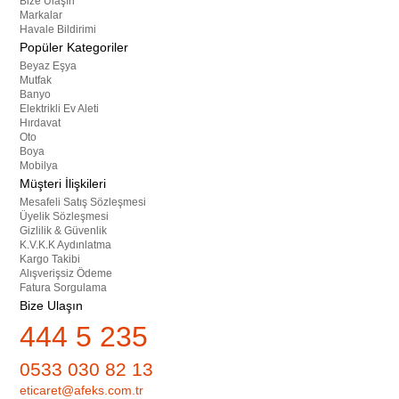
Bize Ulaşın
Markalar
Havale Bildirimi
Popüler Kategoriler
Beyaz Eşya
Mutfak
Banyo
Elektrikli Ev Aleti
Hırdavat
Oto
Boya
Mobilya
Müşteri İlişkileri
Mesafeli Satış Sözleşmesi
Üyelik Sözleşmesi
Gizlilik & Güvenlik
K.V.K.K Aydınlatma
Kargo Takibi
Alışverişsiz Ödeme
Fatura Sorgulama
Bize Ulaşın
444 5 235
0533 030 82 13
eticaret@afeks.com.tr