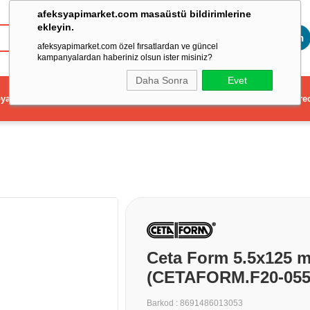
afeksyapimarket.com masaüstü bildirimlerine
ekleyin.
Toptan
afeksyapimarket.com özel fırsatlardan ve güncel
kampanyalardan haberiniz olsun ister misiniz?
Daha Sonra
Evet
ya
Elektrikli El Aleti
Aydınlatma ve Elektrik
Dekorasyon ve Ev Gere
Ceta Form 5.5x125 
(CETAFORM.F20-055
Barkod
:
8691486013053