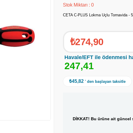
Stok Miktarı
:
0
CETA C-PLUS Lokma Uçlu Tornavida - 
₺274,90
Havale/EFT ile ödenmesi h
2
4
7
,
4
1
₺45,82
' den başlayan taksitle
DİKKAT! Bu ürüne ait güncel s