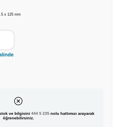
5.5 x 125 mm
alinde
tok ve bilgisini
444 5 235
nolu hattımızı arayarak
öğrenebilirsiniz.