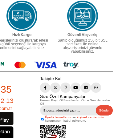
Hızlı Kargo
Güvenli Alışveriş
parişlerinizi oluşturarak ertesi
Sahip olduğumuz 256 bit SSL
ş günü seçeneği ile kargoya
sertifikası ile online
erilmesini sağlayabilirsiniz.
alışverişlerinizi güvenle
yapabilirsiniz.
Takipte Kal
235
Size Özel Kampanyalar
82 13
Hemen Kayıt Ol Fırsatlardan Önce Sen Haberdar
Ol!
com.tr
Gönder
Üyelik koşullarını
ve
kişisel verilerimin
korunmasını kabul ediyorum.