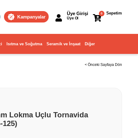
Üye Girişi
Sepetim
0
Kampanyalar
Üye Ol
ci
Isıtma ve Soğutma
Seramik ve İnşaat
Diğer
< Önceki Sayfaya Dön
mm Lokma Uçlu Tornavida
-125)