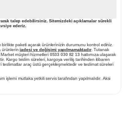
ak talep edebilirsiniz. Sitemizdeki açıklamalar sürekli
avsiye ederiz.
irlikte paketi açarak ürünlerinizin durumunu kontrol ediniz.
a ürünlerin
iadesi ve değişimi yapılmamaktadır
. Tutanak
pı Market müşteri hizmetleri
0533 030 82 13
hattımıza ulaşarak
ir. Kargo teslim süreleri, kargoya veriliş tarihinden itibaren
i teslimatlar araç üstü gerçekleşmektedir ve teslimat süreleri
m işlemi mutlaka yetkili servis tarafından yapılmalıdır. Aksi