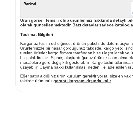
Barkod
Ürün görseli temsili olup ürünlerimiz hakkında detaylı bil
olarak güncellenmektedir. Bazı detaylar sadece kataloglar
Teslimat Bilgileri
Kargonuz teslim edildiğinde, ürünün paketinde deformasyon vey
Ürünlerinizde bir hasar gördüğünüz takdirde, kargo yetkilisind
tutulan ürünler kargo firması tarafından bize ulaştırılacak ve 
bilgi alabilirsiniz. Sipariş oluşturduğunuz ürünler satın alma ek
mesafelere göre değişiklik gösterebilir. Kargo teslimatlarınd
uzayabilir. Cayma hakkı kullanılması nedeni ile iade edilen ürü
Eğer satın aldığınız ürün kurulum gerektiriyorsa, size en yakın
taktirde ürününüz
garanti kapsamı dışında kalır
.