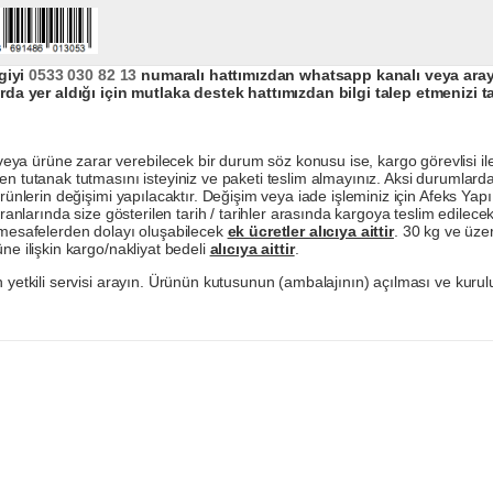
giyi
0533 030 82 13
numaralı hattımızdan whatsapp kanalı veya arayar
da yer aldığı için mutlaka destek hattımızdan bilgi talep etmenizi t
a ürüne zarar verebilecek bir durum söz konusu ise, kargo görevlisi ile b
en tutanak tutmasını isteyiniz ve paketi teslim almayınız. Aksi durumlard
ürünlerin değişimi yapılacaktır. Değişim veya iade işleminiz için Afeks Ya
ranlarında size gösterilen tarih / tarihler arasında kargoya teslim edilecekt
a mesafelerden dolayı oluşabilecek
ek ücretler alıcıya aittir
. 30 kg ve üzer
ne ilişkin kargo/nakliyat bedeli
alıcıya aittir
.
 yetkili servisi arayın. Ürünün kutusunun (ambalajının) açılması ve kurulu