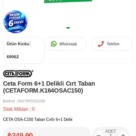
Ürün Kodu:
Whatsapp
Telefon
69062
Ceta Form 6+1 Delikli Cırt Taban
(CETAFORM.K164OSAC150)
Barkod
:
6947055552266
Stok Miktarı
:
0
CETA OSA-C150 Taban Cırtlı 6+1 Delik
ADET
₺349,90