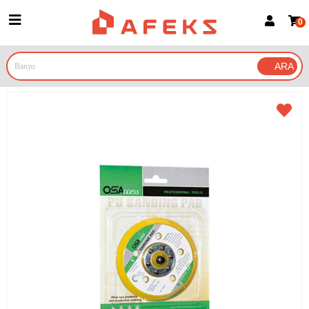
0
Üye Girişi
Üye Ol
Google İle Bağlan