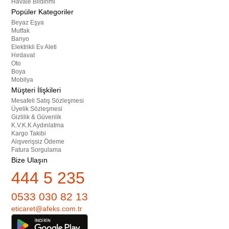
Havale Bildirimi
Popüler Kategoriler
Beyaz Eşya
Mutfak
Banyo
Elektrikli Ev Aleti
Hırdavat
Oto
Boya
Mobilya
Müşteri İlişkileri
Mesafeli Satış Sözleşmesi
Üyelik Sözleşmesi
Gizlilik & Güvenlik
K.V.K.K Aydınlatma
Kargo Takibi
Alışverişsiz Ödeme
Fatura Sorgulama
Bize Ulaşın
444 5 235
0533 030 82 13
eticaret@afeks.com.tr