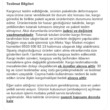
Teslimat Bilgileri
Kargonuz teslim edildiğinde, ürünün paketinde deformasyon
veya ürüne zarar verebilecek bir durum söz konusu ise, kargo
görevlisi ile birlikte paketi açarak ürünlerinizin durumunu kontrol
ediniz. Ürünlerinizde bir hasar gördüğünüz takdirde, kargo
yetkilisinden tutanak tutmasını isteyiniz ve paketi teslim
almayınız. Aksi durumlarda ürünlerin
iadesi ve değişimi
yapılmamaktadır
. Tutanak tutulan ürünler kargo firması
tarafından bize ulaştırılacak ve ürünlerin değişimi yapılacaktır.
Değişim veya iade işleminiz için Afeks Yapı Market müşteri
hizmetleri
0533 030 82 13
hattımıza ulaşarak bilgi alabilirsiniz.
Sipariş oluşturduğunuz ürünler satın alma ekranlarında size
gösterilen tarih / tarihler arasında kargoya teslim edilecektir.
Kargo teslim süreleri, kargoya veriliş tarihinden itibaren
mesafelere göre değişiklik gösterebilir. Kargo teslimatlarında
mesafelerden dolayı oluşabilecek
ek ücretler alıcıya aittir
. 30
kg ve üzeri teslimatlar araç üstü gerçekleşmektedir ve teslimat
süreleri uzayabilir. Cayma hakkı kullanılması nedeni ile iade
edilen ürüne ilişkin kargo/nakliyat bedeli
alıcıya aittir
.
Eğer satın aldığınız ürün kurulum gerektiriyorsa, size en yakın
yetkili servisi arayın. Ürünün kutusunun (ambalajının) açılması
ve kurulum işlemi mutlaka yetkili servis tarafından
yapılmalıdır. Aksi taktirde ürününüz
garanti kapsamı dışında
kalır
.