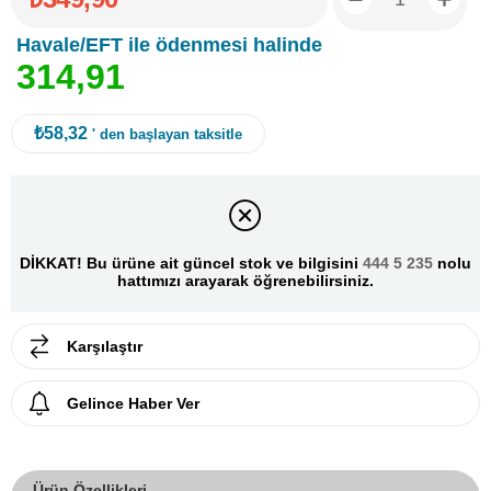
Havale/EFT ile ödenmesi halinde
3
1
4
,
9
1
₺58,32
' den başlayan taksitle
DİKKAT! Bu ürüne ait güncel stok ve bilgisini
444 5 235
nolu
hattımızı arayarak öğrenebilirsiniz.
Karşılaştır
Gelince Haber Ver
Ürün Özellikleri