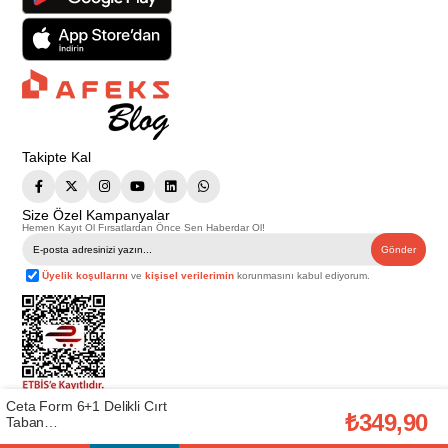
Takipte Kal
Size Özel Kampanyalar
Hemen Kayıt Ol Fırsatlardan Önce Sen Haberdar Ol!
Gönder
Üyelik koşullarını
ve
kişisel verilerimin
korunmasını kabul ediyorum.
Ceta Form 6+1 Delikli Cırt
Telif Hakkı © 2026
Afeks Yapı Market
. Tüm hakları saklıdır.
₺349,90
Taban
Bu web sitesindeki tüm ürünler ticari amaçlıdır. Web sitemizde yer alan
(CETAFORM.K164OSAC150)
görsel ve yazılı içerikler firmamıza ait olup, firmamızın yazılı izni alınmadan