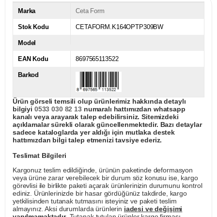
Marka
Ceta Form
Stok Kodu
CETAFORM.K164OPTP309BW
Model
EAN Kodu
8697565113522
Barkod
Ürün görseli temsili olup ürünlerimiz hakkında detaylı
bilgiyi
0533 030 82 13
numaralı hattımızdan whatsapp
kanalı veya arayarak talep edebilirsiniz. Sitemizdeki
açıklamalar sürekli olarak güncellenmektedir. Bazı detaylar
sadece kataloglarda yer aldığı için mutlaka destek
hattımızdan bilgi talep etmenizi tavsiye ederiz.
Teslimat Bilgileri
Kargonuz teslim edildiğinde, ürünün paketinde deformasyon
veya ürüne zarar verebilecek bir durum söz konusu ise, kargo
görevlisi ile birlikte paketi açarak ürünlerinizin durumunu kontrol
ediniz. Ürünlerinizde bir hasar gördüğünüz takdirde, kargo
yetkilisinden tutanak tutmasını isteyiniz ve paketi teslim
almayınız. Aksi durumlarda ürünlerin
iadesi ve değişimi
yapılmamaktadır
. Tutanak tutulan ürünler kargo firması