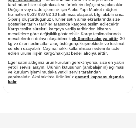
tarafından bize ulaştırılacak ve ürünlerin değişimi yapılacaktır.
Değişim veya iade işleminiz için Afeks Yapı Market müşteri
hizmetleri
0533 030 82 13
hattımıza ulaşarak bilgi alabilirsiniz.
Sipariş oluşturduğunuz ürünler satın alma ekranlarında size
gösterilen tarih / tarihler arasında kargoya teslim edilecektir.
Kargo teslim süreleri, kargoya veriliş tarihinden itibaren
mesafelere göre değişiklik gösterebilir. Kargo teslimatlarında
mesafelerden dolayı oluşabilecek
ek ücretler alıcıya aittir
. 30
kg ve üzeri teslimatlar araç üstü gerçekleşmektedir ve teslimat
süreleri uzayabilir. Cayma hakkı kullanılması nedeni ile iade
edilen ürüne ilişkin kargo/nakliyat bedeli
alıcıya aittir
.
Eğer satın aldığınız ürün kurulum gerektiriyorsa, size en yakın
yetkili servisi arayın. Ürünün kutusunun (ambalajının) açılması
ve kurulum işlemi mutlaka yetkili servis tarafından
yapılmalıdır. Aksi taktirde ürününüz
garanti kapsamı dışında
kalır
.