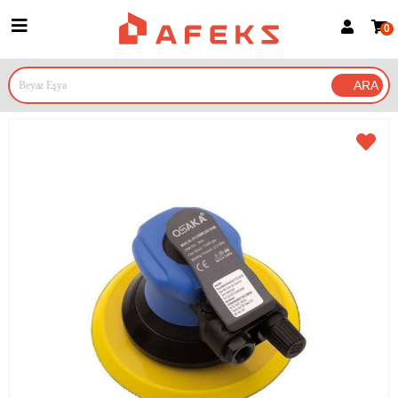
0
Üye Girişi
Üye Ol
Google İle Bağlan