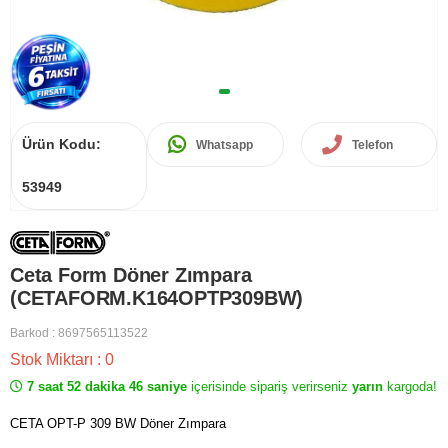
Ürün Kodu:
Whatsapp
Telefon
53949
Ceta Form Döner Zımpara
(CETAFORM.K164OPTP309BW)
Barkod
:
8697565113522
Stok Miktarı
:
0
7 saat 52 dakika 46 saniye
içerisinde sipariş verirseniz
yarın
kargoda!
CETA OPT-P 309 BW Döner Zımpara