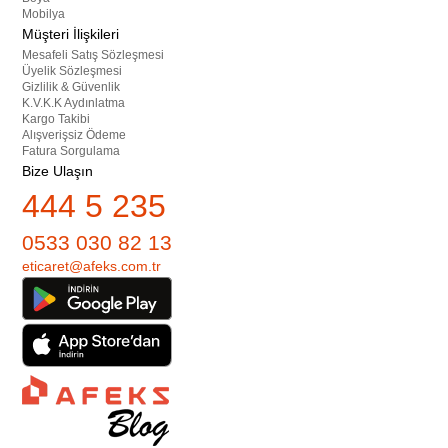
Mobilya
Müşteri İlişkileri
Mesafeli Satış Sözleşmesi
Üyelik Sözleşmesi
Gizlilik & Güvenlik
K.V.K.K Aydınlatma
Kargo Takibi
Alışverişsiz Ödeme
Fatura Sorgulama
Bize Ulaşın
444 5 235
0533 030 82 13
eticaret@afeks.com.tr