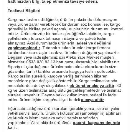
hattımızdan bilgi talep etmenizi tavsiye ederiz.
Teslimat Bilgileri
Kargonuz teslim edildiğinde, ürünün paketinde deformasyon
veya ürüne zarar verebilecek bir durum söz konusu ise, kargo
görevlisi ile birlikte paketi açarak ürünlerinizin durumunu kontrol
ediniz. Ürünlerinizde bir hasar gördüğünüz takdirde, kargo
yetkilisinden tutanak tutmasını isteyiniz ve paketi teslim
almayınız. Aksi durumlarda ürünlerin
iadesi ve değişimi
yapılmamaktadır
. Tutanak tutulan ürünler kargo firması
tarafından bize ulaştırılacak ve ürünlerin değişimi yapılacaktır.
Değişim veya iade işleminiz için Afeks Yapı Market müşteri
hizmetleri
0533 030 82 13
hattımıza ulaşarak bilgi alabilirsiniz.
Sipariş oluşturduğunuz ürünler satın alma ekranlarında size
gösterilen tarih / tarihler arasında kargoya teslim edilecektir.
Kargo teslim süreleri, kargoya veriliş tarihinden itibaren
mesafelere göre değişiklik gösterebilir. Kargo teslimatlarında
mesafelerden dolayı oluşabilecek
ek ücretler alıcıya aittir
. 30
kg ve üzeri teslimatlar araç üstü gerçekleşmektedir ve teslimat
süreleri uzayabilir. Cayma hakkı kullanılması nedeni ile iade
edilen ürüne ilişkin kargo/nakliyat bedeli
alıcıya aittir
.
Eğer satın aldığınız ürün kurulum gerektiriyorsa, size en yakın
yetkili servisi arayın. Ürünün kutusunun (ambalajının) açılması
ve kurulum işlemi mutlaka yetkili servis tarafından
yapılmalıdır. Aksi taktirde ürününüz
garanti kapsamı dışında
kalır
.