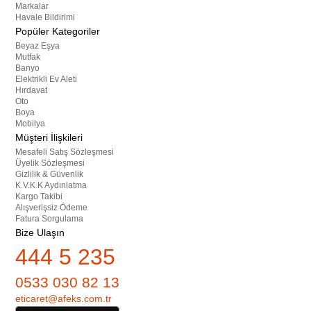
Markalar
Havale Bildirimi
Popüler Kategoriler
Beyaz Eşya
Mutfak
Banyo
Elektrikli Ev Aleti
Hırdavat
Oto
Boya
Mobilya
Müşteri İlişkileri
Mesafeli Satış Sözleşmesi
Üyelik Sözleşmesi
Gizlilik & Güvenlik
K.V.K.K Aydınlatma
Kargo Takibi
Alışverişsiz Ödeme
Fatura Sorgulama
Bize Ulaşın
444 5 235
0533 030 82 13
eticaret@afeks.com.tr