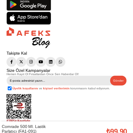
Takipte Kal
Size Özel Kampanyalar
Hemen Kayıt Ol Fırsatlardan Önce Sen Haberdar Ol!
Gönder
Üyelik koşullarını
ve
kişisel verilerimin
korunmasını kabul ediyorum.
Comrade 500 Ml. Lastik
Telif Hakkı © 2026
Afeks Yapı Market
. Tüm hakları saklıdır.
₺99,90
Parlatıcı (FA1-091)
Bu web sitesindeki tüm ürünler ticari amaçlıdır. Web sitemizde yer alan