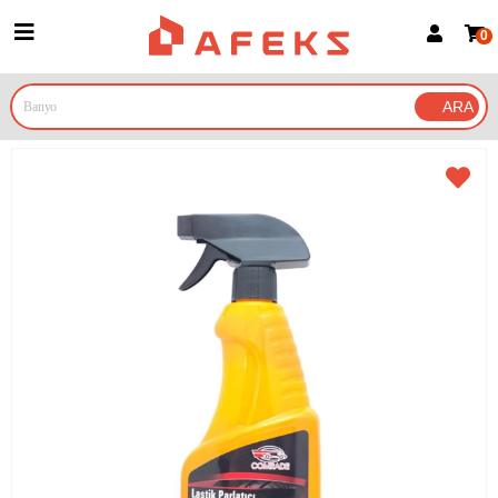
0
Üye Girişi
Üye Ol
Google İle Bağlan