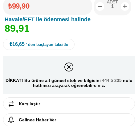
ADET
₺99,90
Havale/EFT ile ödenmesi halinde
8
9
,
9
1
₺16,65
' den başlayan taksitle
DİKKAT! Bu ürüne ait güncel stok ve bilgisini
444 5 235
nolu
hattımızı arayarak öğrenebilirsiniz.
Karşılaştır
Gelince Haber Ver