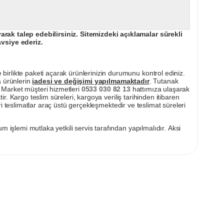
ak talep edebilirsiniz. Sitemizdeki açıklamalar sürekli
avsiye ederiz.
irlikte paketi açarak ürünlerinizin durumunu kontrol ediniz.
a ürünlerin
iadesi ve değişimi yapılmamaktadır
. Tutanak
pı Market müşteri hizmetleri
0533 030 82 13
hattımıza ulaşarak
ir. Kargo teslim süreleri, kargoya veriliş tarihinden itibaren
i teslimatlar araç üstü gerçekleşmektedir ve teslimat süreleri
m işlemi mutlaka yetkili servis tarafından yapılmalıdır. Aksi