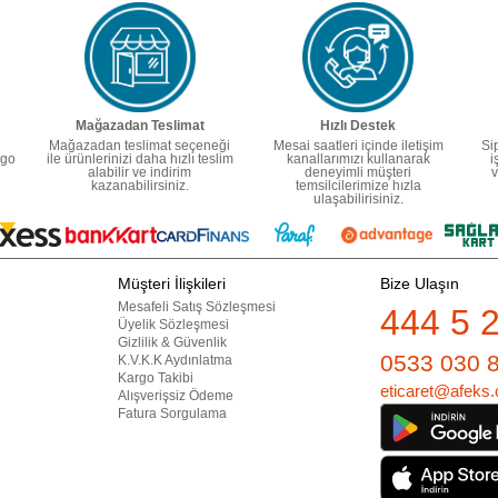
Mağazadan Teslimat
Hızlı Destek
Mağazadan teslimat seçeneği
Mesai saatleri içinde iletişim
Si
rgo
ile ürünlerinizi daha hızlı teslim
kanallarımızı kullanarak
i
alabilir ve indirim
deneyimli müşteri
v
kazanabilirsiniz.
temsilcilerimize hızla
ulaşabilirisiniz.
Müşteri İlişkileri
Bize Ulaşın
Mesafeli Satış Sözleşmesi
444 5 
Üyelik Sözleşmesi
Gizlilik & Güvenlik
0533 030 
K.V.K.K Aydınlatma
Kargo Takibi
eticaret@afeks.
Alışverişsiz Ödeme
Fatura Sorgulama