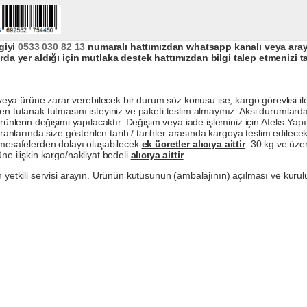
giyi
0533 030 82 13
numaralı hattımızdan whatsapp kanalı veya arayar
da yer aldığı için mutlaka destek hattımızdan bilgi talep etmenizi t
a ürüne zarar verebilecek bir durum söz konusu ise, kargo görevlisi ile b
en tutanak tutmasını isteyiniz ve paketi teslim almayınız. Aksi durumlard
ürünlerin değişimi yapılacaktır. Değişim veya iade işleminiz için Afeks Ya
ranlarında size gösterilen tarih / tarihler arasında kargoya teslim edilecekt
a mesafelerden dolayı oluşabilecek
ek ücretler alıcıya aittir
. 30 kg ve üzer
ne ilişkin kargo/nakliyat bedeli
alıcıya aittir
.
 yetkili servisi arayın. Ürünün kutusunun (ambalajının) açılması ve kurulu