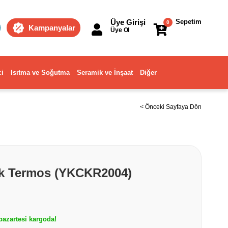
Üye Girişi
Sepetim
0
Kampanyalar
Üye Ol
ci
Isıtma ve Soğutma
Seramik ve İnşaat
Diğer
< Önceki Sayfaya Dön
lik Termos (YKCKR2004)
azartesi kargoda!