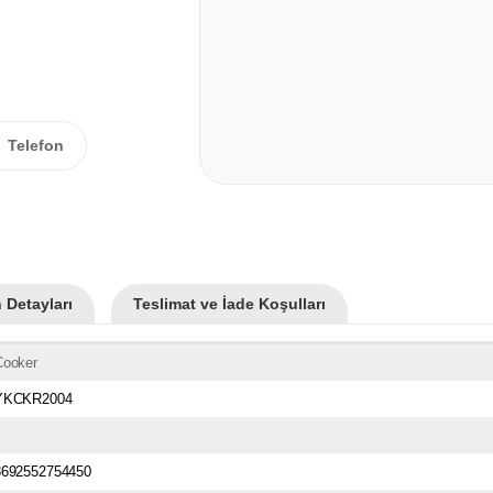
Telefon
 Detayları
Teslimat ve İade Koşulları
Cooker
YKCKR2004
8692552754450