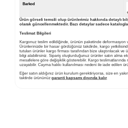
Barkod
Ürün görseli temsili olup ürünlerimiz hakkında detaylı bil
olarak güncellenmektedir. Bazı detaylar sadece kataloglar
Teslimat Bilgileri
Kargonuz teslim edildiğinde, ürünün paketinde deformasyon vey
Ürünlerinizde bir hasar gördüğünüz takdirde, kargo yetkilisind
tutulan ürünler kargo firması tarafından bize ulaştırılacak ve 
bilgi alabilirsiniz. Sipariş oluşturduğunuz ürünler satın alma ek
mesafelere göre değişiklik gösterebilir. Kargo teslimatlarınd
uzayabilir. Cayma hakkı kullanılması nedeni ile iade edilen ürü
Eğer satın aldığınız ürün kurulum gerektiriyorsa, size en yakın
taktirde ürününüz
garanti kapsamı dışında kalır
.