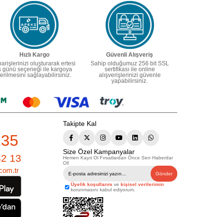
Hızlı Kargo
Güvenli Alışveriş
parişlerinizi oluşturarak ertesi
Sahip olduğumuz 256 bit SSL
ş günü seçeneği ile kargoya
sertifikası ile online
erilmesini sağlayabilirsiniz.
alışverişlerinizi güvenle
yapabilirsiniz.
Takipte Kal
235
Size Özel Kampanyalar
82 13
Hemen Kayıt Ol Fırsatlardan Önce Sen Haberdar
Ol!
com.tr
Gönder
Üyelik koşullarını
ve
kişisel verilerimin
korunmasını kabul ediyorum.