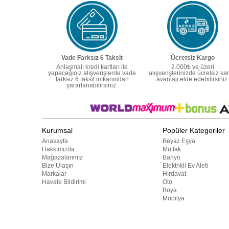
Vade Farksız 6 Taksit
Ücretsiz Kargo
Anlaşmalı kredi kartları ile
2.000₺ ve üzeri
yapacağınız alışverişlerde vade
alışverişlerinizde ücretsiz ka
farksız 6 taksit imkanından
avantajı elde edebilirsiniz.
yararlanabilirsiniz.
Kurumsal
Popüler Kategoriler
Anasayfa
Beyaz Eşya
Hakkımızda
Mutfak
Mağazalarımız
Banyo
Bize Ulaşın
Elektrikli Ev Aleti
Markalar
Hırdavat
Havale Bildirimi
Oto
Boya
Mobilya