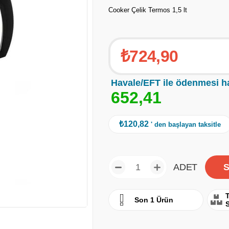
Cooker Çelik Termos 1,5 lt
₺724,90
Havale/EFT ile ödenmesi h
6
5
2
,
4
1
₺120,82
' den başlayan taksitle
ADET
T
Son 1 Ürün