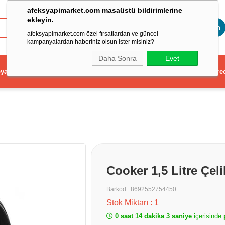
afeksyapimarket.com masaüstü bildirimlerine
ekleyin.
Toptan
afeksyapimarket.com özel fırsatlardan ve güncel
kampanyalardan haberiniz olsun ister misiniz?
Daha Sonra
Evet
ya
Elektrikli El Aleti
Aydınlatma ve Elektrik
Dekorasyon ve Ev Gere
Cooker 1,5 Litre Çe
Barkod
:
8692552754450
Stok Miktarı
:
1
0 saat 14 dakika 3 saniye
içerisinde
p