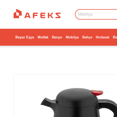
Beyaz Eşya
Mutfak
Banyo
Mobilya
Bahçe
Hırdavat
Bo