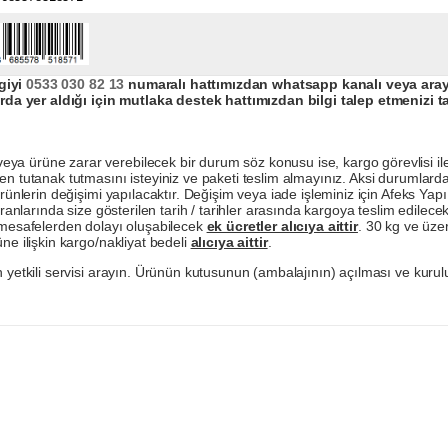
giyi
0533 030 82 13
numaralı hattımızdan whatsapp kanalı veya arayar
da yer aldığı için mutlaka destek hattımızdan bilgi talep etmenizi t
a ürüne zarar verebilecek bir durum söz konusu ise, kargo görevlisi ile b
en tutanak tutmasını isteyiniz ve paketi teslim almayınız. Aksi durumlard
ürünlerin değişimi yapılacaktır. Değişim veya iade işleminiz için Afeks Ya
ranlarında size gösterilen tarih / tarihler arasında kargoya teslim edilecekt
a mesafelerden dolayı oluşabilecek
ek ücretler alıcıya aittir
. 30 kg ve üzer
ne ilişkin kargo/nakliyat bedeli
alıcıya aittir
.
 yetkili servisi arayın. Ürünün kutusunun (ambalajının) açılması ve kurulu