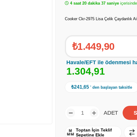
4 saat 20 dakika 37 saniye
içerisinde
Cooker Ckr-2975 Lisa Çelik Çaydanlık 
₺1.449,90
Havale/EFT ile ödenmesi h
1
.
3
0
4
,
9
1
₺241,65
' den başlayan taksitle
ADET
Toptan İçin Teklif
Sepetine Ekle