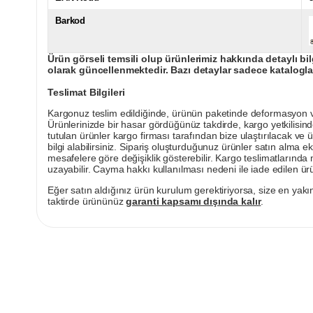
Barkod
Ürün görseli temsili olup ürünlerimiz hakkında detaylı bil
olarak güncellenmektedir. Bazı detaylar sadece kataloglar
Teslimat Bilgileri
Kargonuz teslim edildiğinde, ürünün paketinde deformasyon vey
Ürünlerinizde bir hasar gördüğünüz takdirde, kargo yetkilisind
tutulan ürünler kargo firması tarafından bize ulaştırılacak ve 
bilgi alabilirsiniz. Sipariş oluşturduğunuz ürünler satın alma ek
mesafelere göre değişiklik gösterebilir. Kargo teslimatlarınd
uzayabilir. Cayma hakkı kullanılması nedeni ile iade edilen ürü
Eğer satın aldığınız ürün kurulum gerektiriyorsa, size en yakın
taktirde ürününüz
garanti kapsamı dışında kalır
.