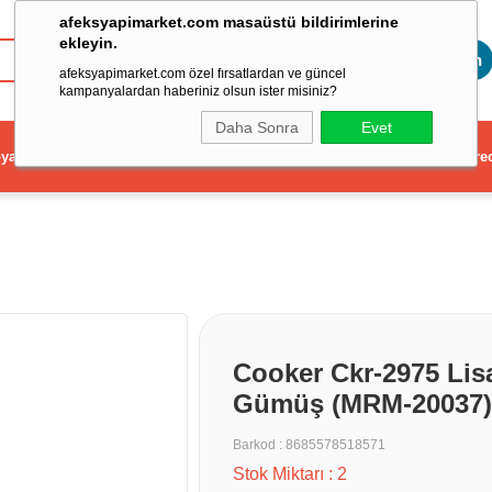
afeksyapimarket.com masaüstü bildirimlerine
ekleyin.
Toptan
afeksyapimarket.com özel fırsatlardan ve güncel
kampanyalardan haberiniz olsun ister misiniz?
Daha Sonra
Evet
ya
Elektrikli El Aleti
Aydınlatma ve Elektrik
Dekorasyon ve Ev Gere
Cooker Ckr-2975 Lisa
Gümüş (MRM-20037)
Barkod
:
8685578518571
Stok Miktarı
:
2