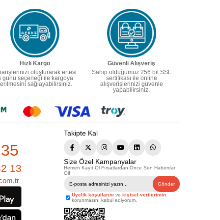
Hızlı Kargo
Güvenli Alışveriş
parişlerinizi oluşturarak ertesi
Sahip olduğumuz 256 bit SSL
ş günü seçeneği ile kargoya
sertifikası ile online
erilmesini sağlayabilirsiniz.
alışverişlerinizi güvenle
yapabilirsiniz.
Takipte Kal
235
Size Özel Kampanyalar
82 13
Hemen Kayıt Ol Fırsatlardan Önce Sen Haberdar
Ol!
com.tr
Gönder
Üyelik koşullarını
ve
kişisel verilerimin
korunmasını kabul ediyorum.