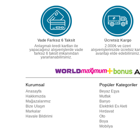
Vade Farksız 6 Taksit
Ücretsiz Kargo
Anlaşmalı kredi kartları ile
2.000₺ ve üzeri
yapacağınız alışverişlerde vade
alışverişlerinizde ücretsiz ka
farksız 6 taksit imkanından
avantajı elde edebilirsiniz.
yararlanabilirsiniz.
Kurumsal
Popüler Kategoriler
Anasayfa
Beyaz Eşya
Hakkımızda
Mutfak
Mağazalarımız
Banyo
Bize Ulaşın
Elektrikli Ev Aleti
Markalar
Hırdavat
Havale Bildirimi
Oto
Boya
Mobilya