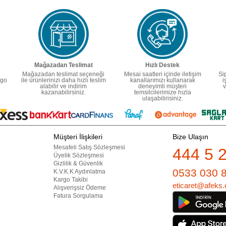
Mağazadan Teslimat
Hızlı Destek
Mağazadan teslimat seçeneği
Mesai saatleri içinde iletişim
Si
rgo
ile ürünlerinizi daha hızlı teslim
kanallarımızı kullanarak
i
alabilir ve indirim
deneyimli müşteri
v
kazanabilirsiniz.
temsilcilerimize hızla
ulaşabilirisiniz.
Müşteri İlişkileri
Bize Ulaşın
Mesafeli Satış Sözleşmesi
444 5 
Üyelik Sözleşmesi
Gizlilik & Güvenlik
0533 030 
K.V.K.K Aydınlatma
Kargo Takibi
eticaret@afeks.
Alışverişsiz Ödeme
Fatura Sorgulama