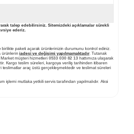
ak talep edebilirsiniz. Sitemizdeki açıklamalar sürekli
avsiye ederiz.
irlikte paketi açarak ürünlerinizin durumunu kontrol ediniz.
a ürünlerin
iadesi ve değişimi yapılmamaktadır
. Tutanak
pı Market müşteri hizmetleri
0533 030 82 13
hattımıza ulaşarak
ir. Kargo teslim süreleri, kargoya veriliş tarihinden itibaren
i teslimatlar araç üstü gerçekleşmektedir ve teslimat süreleri
m işlemi mutlaka yetkili servis tarafından yapılmalıdır. Aksi